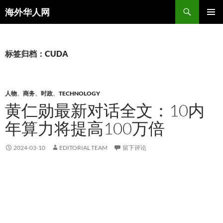
搜
海外华人网
索
跳
主菜单
至
正
文
标签归档：CUDA
人物
、
商务
、
时政
、
TECHNOLOGY
黄仁勋最新对话全文：10内
年算力将提高100万倍
2024-03-10
EDITORIAL TEAM
留下评论