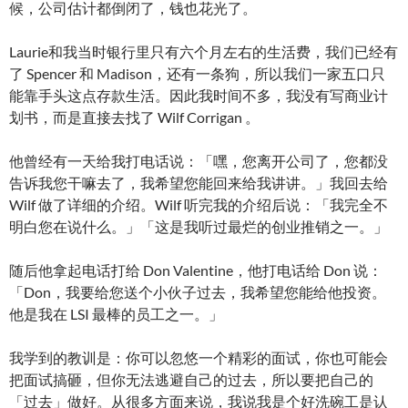
候，公司估计都倒闭了，钱也花光了。
Laurie和我当时银行里只有六个月左右的生活费，我们已经有
了 Spencer 和 Madison，还有一条狗，所以我们一家五口只
能靠手头这点存款生活。因此我时间不多，我没有写商业计
划书，而是直接去找了 Wilf Corrigan 。
他曾经有一天给我打电话说：「嘿，您离开公司了，您都没
告诉我您干嘛去了，我希望您能回来给我讲讲。」我回去给
Wilf 做了详细的介绍。Wilf 听完我的介绍后说：「我完全不
明白您在说什么。」「这是我听过最烂的创业推销之一。」
随后他拿起电话打给 Don Valentine，他打电话给 Don 说：
「Don，我要给您送个小伙子过去，我希望您能给他投资。
他是我在 LSI 最棒的员工之一。」
我学到的教训是：你可以忽悠一个精彩的面试，你也可能会
把面试搞砸，但你无法逃避自己的过去，所以要把自己的
「过去」做好。从很多方面来说，我说我是个好洗碗工是认