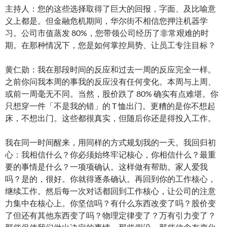
主持人：您的这些选择取得了巨大的回报，字面、及比喻意
义上都是。但金融危机期间，华尔街不相信您押注机器学
习。公司市值蒸发 80%，您带领公司经历了非常艰难的时
期。在那种情况下，您是如何掌控局势、让员工专注目标？
黄仁勋：我在那段时间的反应和过去一周的反应完全一样。
之前你问我本周的事我的反应没有任何变化。本周与上周、
或前一周毫无不同。当然，股价跌了 80% 确实有点难堪。你
只想穿一件「不是我的错」的 T 恤出门。更糟的是你不想起
床，不想出门。这些都很真实，但随后你还是得投入工作。
我在同一时间醒来，用同样的方式规划我的一天。我回归初
心：我相信什么？你必须始终牢记核心，你相信什么？最重
要的事情是什么？一项项确认。这样做有帮助。家人爱我
吗？是的，很好。你就得逐条确认。再回到你的工作核心，
继续工作。然后每一次对话都回到工作核心，让公司的注意
力集中在核心上。你坚信吗？有什么东西改变了吗？股价变
了但还有其他东西变了吗？物理定律变了？万有引力变了？