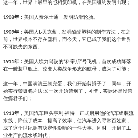
这一年，世界上最早的照相复印机，在美国纽约发明出现；
1908年：
美国人费尔士通，发明防滑轮胎。
1909年：
美国人L·贝克蓝，发明酚醛塑料的制作方法，在之
前，世界根本不存在塑料，而今天，它已成了我们这个世界
不可缺失的东西。
1911年：
美国人埃力驾驶的“科帝斯”号飞机，首次成功降落
在一艘装甲舰上。改变人类战争形态的航母，成为了可能；
这一年，中国满清王朝完蛋，我们开始剪辫子了；同年，开
始实行禁吸鸦片法;又一次开始禁烟了，可惜，实际还是没禁
住瘾君子们；
1913年
，美国汽车巨头亨利·福特，正式启用他的汽车组装流
水线，降低了成本，提高了效率，使汽车进入寻常百姓家，
成了这个世纪拥有决定性影响的一件大事。同时，开启了工
业生产的流水线时代；