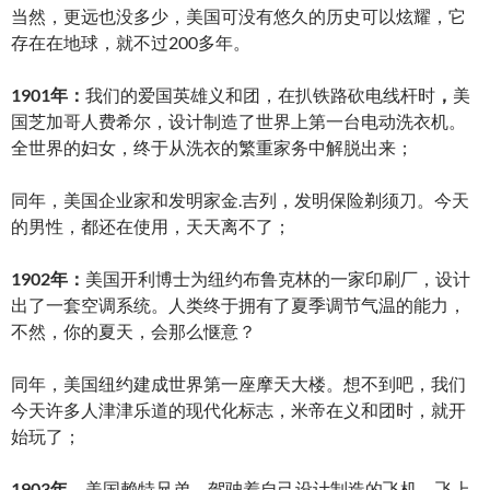
当然，更远也没多少，美国可没有悠久的历史可以炫耀，它
存在在地球，就不过200多年。
1901年：
我们的爱国英雄义和团，在扒铁路砍电线杆时
，
美
国芝加哥人费希尔，设计制造了世界上第一台电动洗衣机。
全世界的妇女，终于从洗衣的繁重家务中解脱出来；
同年，美国企业家和发明家金.吉列，发明保险剃须刀。今天
的男性，都还在使用，天天离不了；
1902年：
美国开利博士为纽约布鲁克林的一家印刷厂，设计
出了一套空调系统。人类终于拥有了夏季调节气温的能力，
不然，你的夏天，会那么惬意？
同年，美国纽约建成世界第一座摩天大楼。想不到吧，我们
今天许多人津津乐道的现代化标志，米帝在义和团时，就开
始玩了；
1903年，
美国赖特兄弟，驾驶着自己设计制造的飞机，飞上