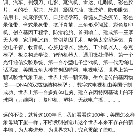
调、汽车、剃须刀、电影、蒸汽机、雷达、电唱机、彩色胶
片、可的松、尼龙、牙刷、凝固汽油、微波炉、隐形眼镜、
信用卡、抗麻疹疫苗、口服避孕药、脊髓灰质炎疫苗、彩色
录像带、盒式录象带、抗肝炎苗、三角形滑翔翼、彩色复印
机、创立基因工程学、防滑轮胎、首例输血、建成第一座摩
天大楼、家用电冰箱、首例基因手术、哈勃太空望远镜、真
空电子管、收音机、心脏起博器、激光、工业机器人、夸克
模型、板块构造学说、智能机器人、通用微处理器、第一个
光纤通信实验系统、第一台小型电子游戏机、第一代无绳电
话系统、美国五角大楼首创因特网、电视电话、世界上第一
颗试验性气象卫星、世界上第一颗氢弹、生命遗传的基因物
质——DNA的双螺旋结构模型；、数字式电视机由美国研制
成功、世界上第一台多媒体电脑、建立在因特网基础上的环
球网（万维网）、复印机、塑料、无线电广播、。。。
远的不说，就算这100年吧，我们看看这100年，美国怎么样
象母鸡下蛋一样，不断发明创造出这个世界本来不存在的新
事物，为人类进步、为世界文明，究竟贡献了些啥。