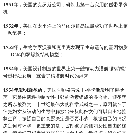
1951年，
美国的克罗斯公司，研制出第一台实用的磁带录像
机；
1952年，
美国在太平洋上的马绍尔群岛试爆成功了世界上第
一颗氢弹；
1953年，
生物学家沃森和克里克发现了生命遗传的基因物质
——DNA的双螺旋结构模型；
1954年，
美国设计制造的世界上第一艘核动力潜艇“鹦鹉螺”
号进行处女航，宣告了核潜艇时代的到来；
1954年发明避孕药，
美国医师格雷戈里·平卡斯发明了避孕
药，它是由两种抑制女性排卵的激素组成的混合物。避孕药
之所以被列为二十世纪最伟大的科学成就之一，原因就在于
它把妇女从被动的生育中解放出来从此妇女们可以自主地控
制生育，按照自己的意愿决定是否要小孩，根据自己的情况
决定何时怀孕。更重要的是，它打破了禁锢妇女性自由的枷
锁，使她们有权走出家庭参加社会工作，最终扩大妇女们在