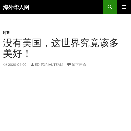
搜
海外华人网
索
跳
主菜单
至
正
文
时政
没有美国，这世界究竟该多
美好！
2020-04-05
EDITORIAL TEAM
留下评论