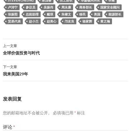
STEVEN CHEUNG
余茂春
劳工部长
华盛顿州州长
华裔
卢沛宁
参议员
吴振伟
周永康
商务部长
国家安全顾问
张振熙
总统助理
戴琪
朱棣文
移民
美国
能源部长
贸易代表
赵小兰
赵美心
邝友良
骆家辉
黄之瀚
文
上一文章
章
全球价值投资与时代
导
下一文章
航
我来美国29年
发表回复
您的邮箱地址不会被公开。
必填项已用
*
标注
评论
*