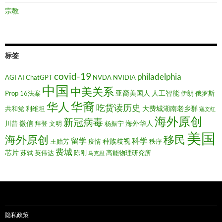
宗教
标签
covid-19
philadelphia
AGI
AI
ChatGPT
NVDA
NVIDIA
中国
中美关系
亚裔美国人
人工智能
Prop 16法案
伊朗
俄罗斯
华裔
华人
吃货读历史
大费城湖南老乡群
共和党
利维坦
寇文红
海外原创
新冠病毒
微信
海外华人
川普
拜登
文明
杨振宁
美国
移民
海外原创
留学
科学
种族歧视
王贻芳
疫情
秩序
费城
芯片
苏轼
英伟达
陈刚
高能物理研究所
马克思
隐私政策