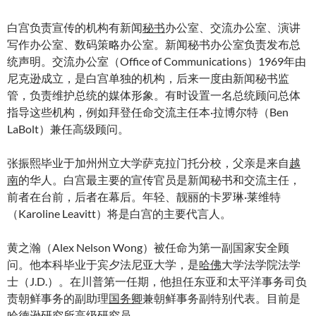
白宫负责宣传的机构有新闻
秘书
办公室、交流办公室、演讲
写作办公室、数码策略办公室。新闻秘书办公室负责发布总
统声明。交流办公室（Office of Communications）1969年由
尼克逊成立，是白宫单独的机构，后来一度由新闻秘书监
管，负责维护总统的媒体形象。有时设置一名总统顾问总体
指导这些机构，例如拜登任命交流主任本·拉博尔特（Ben
LaBolt）兼任高级顾问。
张振熙毕业于加州州立大学萨克拉门托分校，父亲是来自
越
南
的华人。白宫最主要的宣传官员是新闻秘书和交流主任，
前者在台前，后者在幕后。年轻、靓丽的卡罗琳·莱维特
（Karoline Leavitt）将是白宫的主要代言人。
黄之瀚（Alex Nelson Wong）被任命为第一副国家安全顾
问。他本科毕业于宾夕法尼亚大学，是
哈佛
大学法学院法学
士（J.D.）。在川普第一任期，他担任东亚和太平洋事务司负
责朝鲜事务的副助理
国务卿
兼朝鲜事务副特别代表。目前是
哈德逊研究所高级研究员。