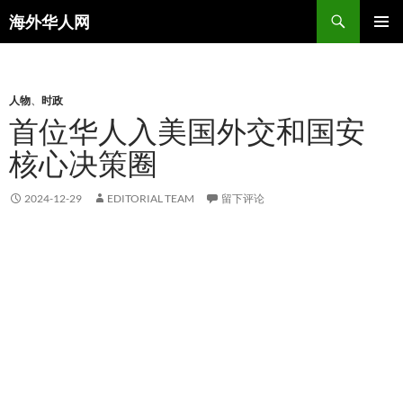
搜
海外华人网
索
跳
主菜单
至
正
文
人物
、
时政
首位华人入美国外交和国安
核心决策圈
2024-12-29
EDITORIAL TEAM
留下评论