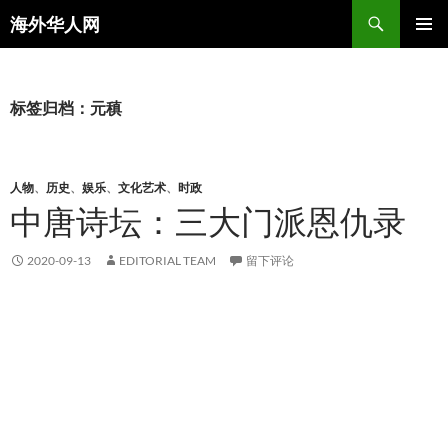
搜
海外华人网
索
跳
主菜单
至
正
文
标签归档：元稹
人物
、
历史
、
娱乐
、
文化艺术
、
时政
中唐诗坛：三大门派恩仇录
2020-09-13
EDITORIAL TEAM
留下评论