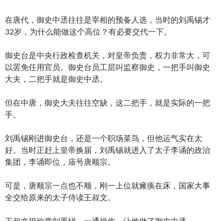
在唐代，御史中丞往往是宰相的预备人选，当时的刘禹锡才
32岁，为什么能做这个高位？有必要交代一下。
御史台是中央行政检查机关，对皇帝负责，权力非常大，可
以罢免任用官员。御史台员工层叫监察御史，一把手叫御史
大夫，二把手就是御史中丞。
但在中唐，御史大夫往往空缺，这二把手，就是实际的一把
手。
刘禹锡刚进御史台，还是一个职场菜鸟，但他运气实在太
好。当时正赶上皇帝换届，刘禹锡就进入了太子李诵的政治
集团，李诵即位，庙号唐顺宗。
可是，唐顺宗一点也不顺，刚一上位就瘫痪在床，国家大事
全交给原来的太子侍读王叔文。
王叔文很欣赏刘禹锡，一通操作，让他做了御史中丞。