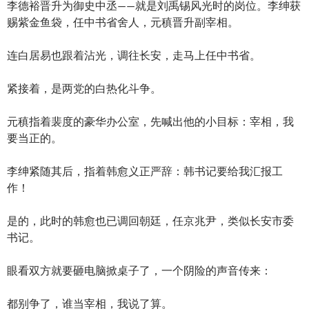
李德裕晋升为御史中丞——就是刘禹锡风光时的岗位。李绅获
赐紫金鱼袋，任中书省舍人，元稹晋升副宰相。
连白居易也跟着沾光，调往长安，走马上任中书省。
紧接着，是两党的白热化斗争。
元稹指着裴度的豪华办公室，先喊出他的小目标：宰相，我
要当正的。
李绅紧随其后，指着韩愈义正严辞：韩书记要给我汇报工
作！
是的，此时的韩愈也已调回朝廷，任京兆尹，类似长安市委
书记。
眼看双方就要砸电脑掀桌子了，一个阴险的声音传来：
都别争了，谁当宰相，我说了算。