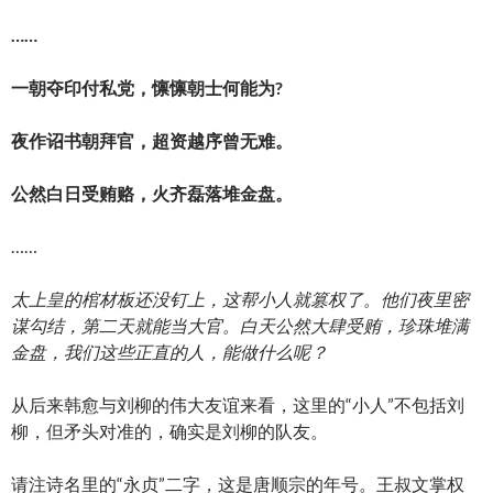
……
一朝夺印付私党，懔懔朝士何能为?
夜作诏书朝拜官，超资越序曾无难。
公然白日受贿赂，火齐磊落堆金盘。
……
太上皇的棺材板还没钉上，这帮小人就篡权了。他们夜里密
谋勾结，第二天就能当大官。白天公然大肆受贿，珍珠堆满
金盘，我们这些正直的人，能做什么呢？
从后来韩愈与刘柳的伟大友谊来看，这里的“小人”不包括刘
柳，但矛头对准的，确实是刘柳的队友。
请注诗名里的“永贞”二字，这是唐顺宗的年号。王叔文掌权