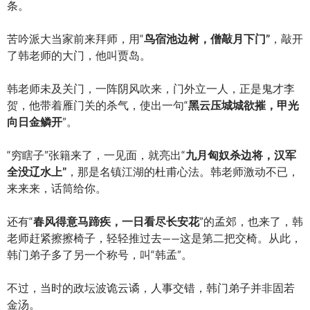
条。
苦吟派大当家前来拜师，用“
鸟宿池边树，僧敲月下门”
，敲开
了韩老师的大门，他叫贾岛。
韩老师未及关门，一阵阴风吹来，门外立一人，正是鬼才李
贺，他带着雁门关的杀气，使出一句“
黑云压城城欲摧，甲光
向日金鳞开
”。
“穷瞎子”张籍来了，一见面，就亮出“
九月匈奴杀边将，汉军
全没辽水上”
，那是名镇江湖的杜甫心法。韩老师激动不已，
来来来，话筒给你。
还有“
春风得意马蹄疾，一日看尽长安花
”的孟郊，也来了，韩
老师赶紧擦擦椅子，轻轻推过去——这是第二把交椅。从此，
韩门弟子多了另一个称号，叫“韩孟”。
不过，当时的政坛波诡云谲，人事交错，韩门弟子并非固若
金汤。