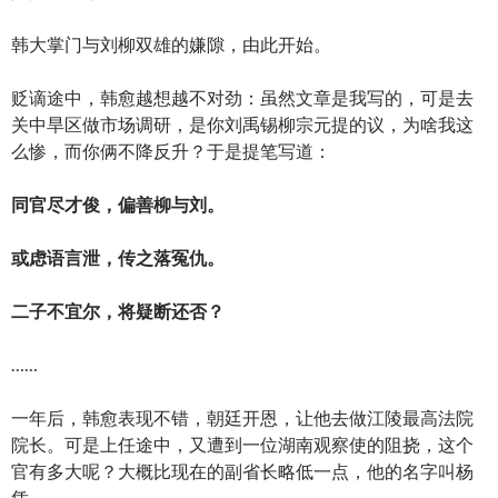
韩大掌门与刘柳双雄的嫌隙，由此开始。
贬谪途中，韩愈越想越不对劲：虽然文章是我写的，可是去
关中旱区做市场调研，是你刘禹锡柳宗元提的议，为啥我这
么惨，而你俩不降反升？于是提笔写道：
同官尽才俊，偏善柳与刘。
或虑语言泄，传之落冤仇。
二子不宜尔，将疑断还否？
……
一年后，韩愈表现不错，朝廷开恩，让他去做江陵最高法院
院长。可是上任途中，又遭到一位湖南观察使的阻挠，这个
官有多大呢？大概比现在的副省长略低一点，他的名字叫杨
凭。