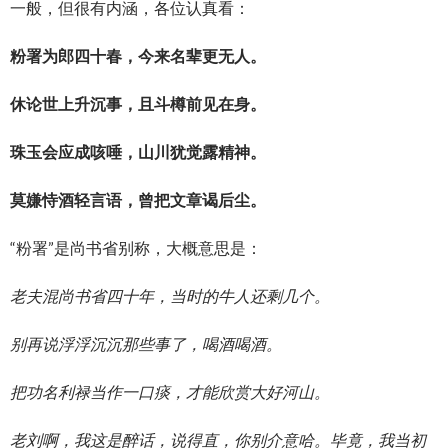
一般，但很有内涵，各位认真看：
粉署为郎四十春，今来名辈更无人。
休论世上升沉事，且斗樽前见在身。
珠玉会应成咳唾，山川犹觉露精神。
莫嫌恃酒轻言语，曾把文章谒后尘。
“粉署”是尚书省别称，大概意思是：
老夫混尚书省四十年，当时的牛人还剩几个。
别再说浮浮沉沉那些事了，喝酒喝酒。
把功名利禄当作一口痰，才能欣赏大好河山。
老刘啊，我这是醉话，说得直，你别介意哈。毕竟，我当初