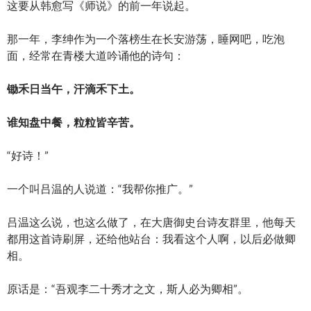
这要从韩愈写《师说》的前一年说起。
那一年，李绅作为一个落榜生在长安游荡，睡网吧，吃泡
面，经常在青楼大道吟诵他的诗句：
锄禾日当午，汗滴禾下土。
谁知盘中餐，粒粒皆辛苦。
“好诗！”
一个叫吕温的人说道：“我帮你推广。”
吕温这么说，也这么做了，在大唐御史台诗友群里，他每天
都用这首诗刷屏，还给他站台：我看这个人啊，以后必做卿
相。
原话是：“吾观李二十秀才之文，斯人必为卿相”。