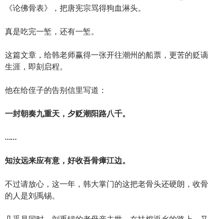
《论佛骨表》，把唐宪宗骂得狗血淋头。
真是吃完一堑，还有一堑。
这篇文章，给韩老师赢得一张开往潮州的船票，更苦的贬谪
生涯，即刻启程。
他在给侄子的告别信里写道：
一封朝奏九重天，夕贬潮阳路八千。
……
知汝远来应有意，好收吾骨瘴江边。
不过请放心，这一年，韩大掌门的这把老骨头还硬朗，收骨
的人是刘禹锡。
几乎是同时，刘禹锡的老母亲去世，在扶棺返乡的路上，又