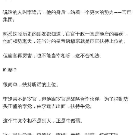
说话的人叫李逢吉，他的身后，站着一个更大的势力——官宦
集团。
熟悉这段历史的朋友都知道，宦官干政一直是晚唐的毒药，
他们权势熏天，连当时的皇帝唐穆宗就是宦官扶持上位的。
但宦官再厉害，也不能当宰相呀，这不合礼法。
咋整？
很简单，扶持听话的上位。
李逢吉不是宦官，但他跟宦官是战略合作伙伴。为了抑制势
头正盛的李党，由李逢吉出面，扶持牛党。
这个牛党宰相不是别人，正是牛僧孺。
这一局牛党胜，李德裕、李绅、元稹、裴度，统统下课。