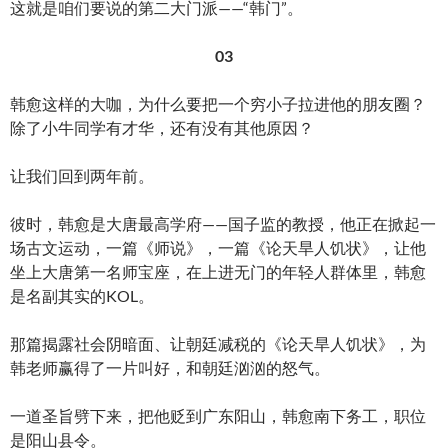
这就是咱们要说的第二大门派——“韩门”。
03
韩愈这样的大咖，为什么要把一个穷小子拉进他的朋友圈？
除了小牛同学有才华，还有没有其他原因？
让我们回到两年前。
彼时，韩愈是大唐最高学府——国子监的教授，他正在掀起一
场古文运动，一篇《师说》，一篇《论天旱人饥状》，让他
坐上大唐第一名师宝座，在上进无门的年轻人群体里，韩愈
是名副其实的KOL。
那篇揭露社会阴暗面、让朝廷减税的《论天旱人饥状》，为
韩老师赢得了一片叫好，和朝廷汹汹的怒气。
一道圣旨劈下来，把他贬到广东阳山，韩愈南下务工，职位
是阳山县令。