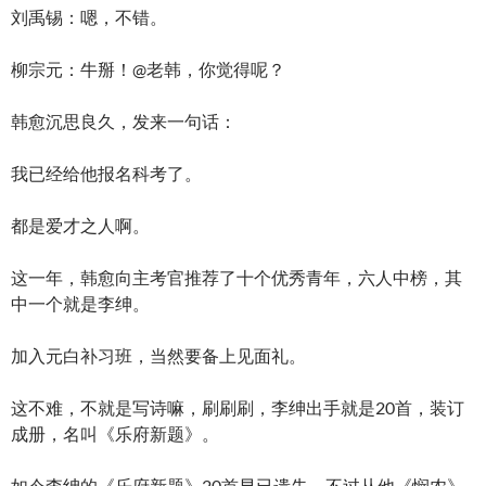
刘禹锡：嗯，不错。
柳宗元：牛掰！@老韩，你觉得呢？
韩愈沉思良久，发来一句话：
我已经给他报名科考了。
都是爱才之人啊。
这一年，韩愈向主考官推荐了十个优秀青年，六人中榜，其
中一个就是李绅。
加入元白补习班，当然要备上见面礼。
这不难，不就是写诗嘛，刷刷刷，李绅出手就是20首，装订
成册，名叫《乐府新题》。
如今李绅的《乐府新题》20首早已遗失，不过从他《悯农》