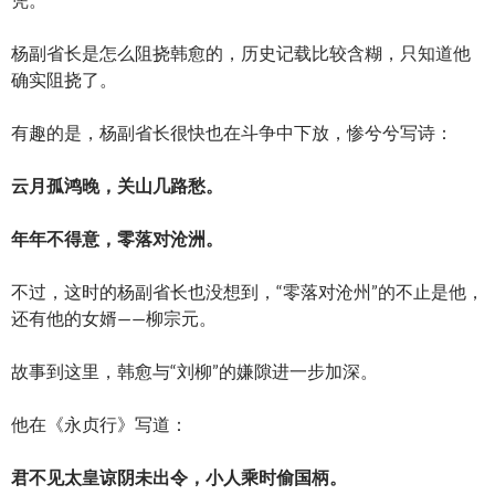
杨副省长是怎么阻挠韩愈的，历史记载比较含糊，只知道他
确实阻挠了。
有趣的是，杨副省长很快也在斗争中下放，惨兮兮写诗：
云月孤鸿晚，关山几路愁。
年年不得意，零落对沧洲。
不过，这时的杨副省长也没想到，“零落对沧州”的不止是他，
还有他的女婿——柳宗元。
故事到这里，韩愈与“刘柳”的嫌隙进一步加深。
他在《永贞行》写道：
君不见太皇谅阴未出令，小人乘时偷国柄。