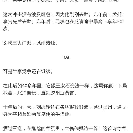
这次冲击没有波及韩愈，因为他刚刚去世。几年前，孟郊、
李贺先后去世。几年后，元稹也在贬谪途中暴毙，享年50
岁。
文坛三大门派，风雨残烛。
08
可是牛李党争还在继续。
在此后的40多年里，它跟王安石变法一样，这局你赢，下局
我赢，此消彼长，直到夕阳近黄昏。
十年后的一天，刘禹锡还在各地辗转颠沛，路过扬州，遇见
身为宰相兼淮南节度使的牛僧孺。
酒过三巡，在尴尬的气氛里，牛僧孺赋诗一首。这首诗才气