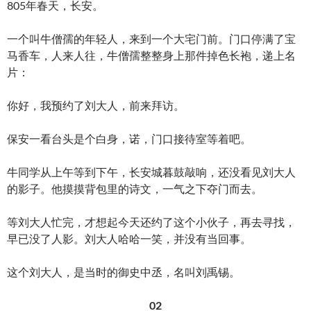
805年春天，长安。
一个叫牛僧孺的年轻人，来到一个大宅门前。门口停满了宝
马香车，人来人往，牛僧孺整整身上那件掉色长袍，递上名
片：
你好，我预约了刘大人，前来拜访。
保安一看台头是个白身，诺，门口接待室等着吧。
牛同学从上午等到下午，长安城暮鼓敲响，还没看见刘大人
的影子。他摸摸背包里的诗文，一气之下夺门而去。
等刘大人忙完，才想起今天还约了这个小伙子，再去寻找，
早已没了人影。刘大人哈哈一笑，并没有当回事。
这个刘大人，是当时的御史中丞，名叫刘禹锡。
02