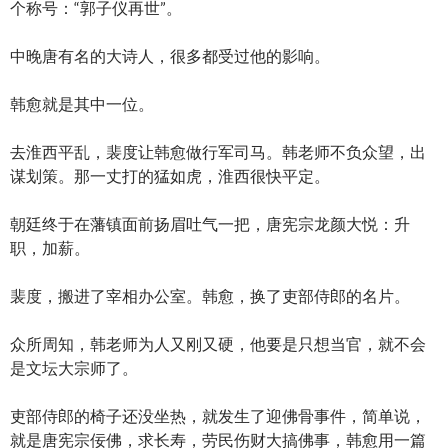
个称号：“郭子仪再世”。
中晚唐有名的大诗人，很多都受过他的影响。
韩愈就是其中一位。
去淮西平乱，裴度让韩愈做行军司马。韩老师不负众望，出
谋划策。那一丈打的猛如虎，淮西很快平定。
朝廷终于在藩镇面前扬眉吐气一把，唐宪宗龙颜大悦：升
职，加薪。
裴度，搬进了宰相办公室。韩愈，换了吏部侍郎的名片。
众所周知，韩老师为人又刚又硬，他要是只想当官，就不会
是文坛大宗师了。
吏部侍郎的椅子还没坐热，就发生了迎佛骨事件，简单说，
就是唐宪宗佞佛，求长寿，劳民伤财大搞佛事，韩愈用一篇