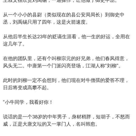
从一个小小的县尉（类似现在的县公安局局长）到御史中
丞，刘禹锡只用了四年，这是火箭速度。
从他后半生长达23年的贬谪生涯看，他一生的好运，全用在
这几年了。
在他的团队里，还有个叫柳宗元的好兄弟，他们春风得意，
风头无二。中唐第一个门派闪亮登场，江湖人称“刘柳”。
此时的刘柳一定不会想到，他们现在对牛僧孺的爱答不理，
日后将变成高攀不起。
“小牛同学，我看好你！
说话的是一个38岁的中年男子，身材稍胖，短胡子，不怒而
威，正是大唐文坛的又一掌门人，名叫韩愈。