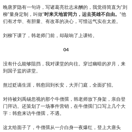
晚唐罗隐有一句诗，写诸葛亮壮志未酬的，我觉得简直为“刘
柳”量身定制，叫做“
时来天地皆同力，运去英雄不自由。
”他
们有才华、有胆量、有改革的决心，可惜运气实在太差。
刘柳下课了，韩老师门前，却敲响了上课铃。
04
没有什么能够阻挡，我对课堂的向往。穿过幽暗的岁月，来
到国子监的讲堂。
熬过贬谪生涯，韩愈回到长安，大开门庭，全面扩招。
对待被刘禹锡忽视的那个牛僧孺，韩老师放下身架，亲自登
门拜访。还策划了一场事件营销，在牛僧孺门口写上几个大
字：韩愈来访牛僧孺，不遇。
这太给面子了，牛僧孺从一介白身一夜爆红，登上大唐头