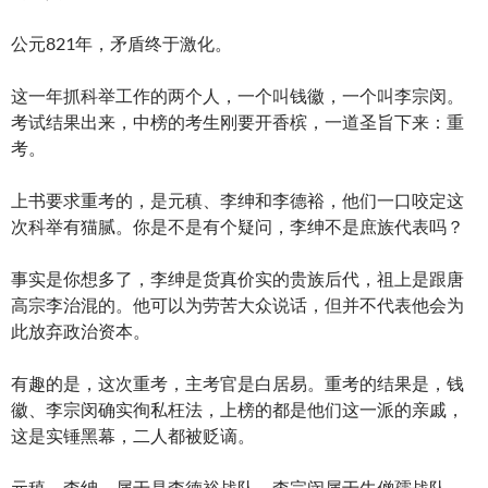
公元821年，矛盾终于激化。
这一年抓科举工作的两个人，一个叫钱徽，一个叫李宗闵。
考试结果出来，中榜的考生刚要开香槟，一道圣旨下来：重
考。
上书要求重考的，是元稹、李绅和李德裕，他们一口咬定这
次科举有猫腻。你是不是有个疑问，李绅不是庶族代表吗？
事实是你想多了，李绅是货真价实的贵族后代，祖上是跟唐
高宗李治混的。他可以为劳苦大众说话，但并不代表他会为
此放弃政治资本。
有趣的是，这次重考，主考官是白居易。重考的结果是，钱
徽、李宗闵确实徇私枉法，上榜的都是他们这一派的亲戚，
这是实锤黑幕，二人都被贬谪。
元稹、李绅，属于是李德裕战队，李宗闵属于牛僧孺战队，