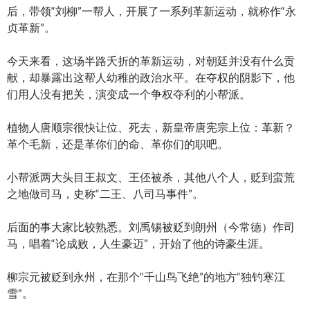
后，带领“刘柳”一帮人，开展了一系列革新运动，就称作“永
贞革新”。
今天来看，这场半路夭折的革新运动，对朝廷并没有什么贡
献，却暴露出这帮人幼稚的政治水平。在夺权的阴影下，他
们用人没有把关，演变成一个争权夺利的小帮派。
植物人唐顺宗很快让位、死去，新皇帝唐宪宗上位：革新？
革个毛新，还是革你们的命、革你们的职吧。
小帮派两大头目王叔文、王伾被杀，其他八个人，贬到蛮荒
之地做司马，史称“二王、八司马事件”。
后面的事大家比较熟悉。刘禹锡被贬到朗州（今常德）作司
马，唱着“论成败，人生豪迈”，开始了他的诗豪生涯。
柳宗元被贬到永州，在那个“千山鸟飞绝”的地方“独钓寒江
雪”。