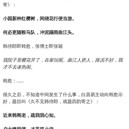
寄》：
小园新种红樱树，闲绕花行便当游。
何必更随鞍马队，冲泥蹋雨曲江头。
韩侍郎即韩愈，张博士即张籍
我院子里樱花开了，在家玩呢。曲江人挤人，路况不好，我
才不去凑热闹。
韩愈：……
很久之后，不知道中间发生了什么事，白居易主动向韩愈示
好，题目叫《久不见韩侍郎，戏题四韵寄之》：
近来韩阁老，疏我我心知。
户大嫌甜酒，才高笑小诗。