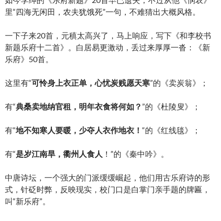
里“四海无闲田，农夫犹饿死”一句，不难猜出大概风格。
一下子来20首，元稹太高兴了，马上响应，写下《和李校书
新题乐府十二首》。白居易更激动，丢过来厚厚一沓：《新
乐府》50首。
这里有“
可怜身上衣正单，心忧炭贱愿天寒
”的《卖炭翁》；
有“
典桑卖地纳官租，明年衣食将何如？
”的《杜陵叟》；
有“
地不知寒人要暖，少夺人衣作地衣！
“的《红线毯》；
有“
是岁江南旱，衢州人食人
！”的《秦中吟》。
中唐诗坛，一个强大的门派缓缓崛起，他们用古乐府诗的形
式，针砭时弊，反映现实，校门口是白掌门亲手题的牌匾，
叫“新乐府”。