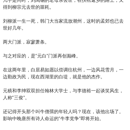
得到柳宗元去世的噩耗。
刘柳派一生一死，韩门大当家流放潮州，这时的孟郊也已去
世好几年。
两大门派，寂寥萧条。
与之对应的，是“元白”门派再创巅峰。
在这两年里，白居易如愿以偿调往杭州，一边风花雪月，一
边勤政为民，现在西湖里的白堤，就是他的杰作。
元稹和李绅双双担任翰林大学士，与李德裕一起谈笑风生，
人称“三俊”。
还记得开头那个叫牛僧孺的年轻人吗？现在，该他出场了。
影响中晚唐所有诗人命运的“牛李党争”即将开始。