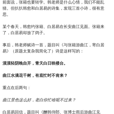
前面说，张籍也要转学。韩老师是什么心情，我们不能乱
猜。但扒扒韩愈和白居易的诗集，发现三首小诗，很有意
思。
某个春天，韩愈约张籍、白居易在长安曲江见面。张籍来
了，白居易却放了鸽子。
事后，韩老师赋诗一首，题目叫《与张籍游曲江，寄白居
易》（原题太复杂我简化了）诗是这样写的：
漠漠轻阴晚自开，青天白日映楼台。
曲江水满花千树，有底忙时不肯来？
重点在后两句：
曲江景色这么好，老白你忙啥呢不过来？
白居易回信，题目叫《酬韩侍郎、张博士雨后游曲江见