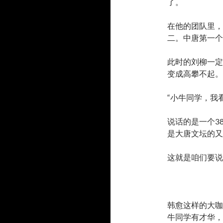
了。
在他的团队里，
二。中唐第一个
此时的刘柳一定
变成高攀不起。
“小牛同学，我
说话的是一个3
是大唐文坛的又
这就是咱们要说
韩愈这样的大咖
牛同学有才华，