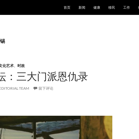
跳至正文
首页
新闻
健康
移民
工作
锡
文化艺术
、
时政
坛：三大门派恩仇录
EDITORIAL TEAM
留下评论