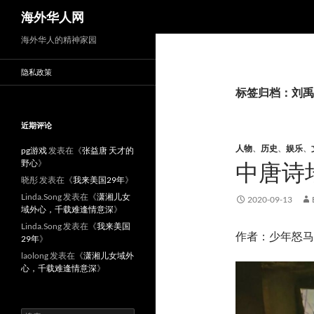
搜
海外华人网
索
海外华人的精神家园
隐私政策
标签归档：刘禹
近期评论
人物
、
历史
、
娱乐
、
pg游戏
发表在《
张益唐 天才的
野心
》
中唐诗
晓彤
发表在《
我来美国29年
》
Linda.Song
发表在《
潇湘儿女
2020-09-13
域外心，千载难逢情意深
》
Linda.Song
发表在《
我来美国
作者：少年怒马
29年
》
laolong
发表在《
潇湘儿女域外
心，千载难逢情意深
》
搜