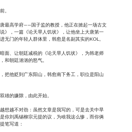
前。
唐最高学府——国子监的教授，他正在掀起一场古文
说》，一篇《论天旱人饥状》，让他坐上大唐第一
进无门的年轻人群体里，韩愈是名副其实的KOL。
暗面、让朝廷减税的《论天旱人饥状》，为韩老师
，和朝廷汹汹的怒气。
，把他贬到广东阳山，韩愈南下务工，职位是阳山
双雄的嫌隙，由此开始。
越想越不对劲：虽然文章是我写的，可是去关中旱
是你刘禹锡柳宗元提的议，为啥我这么惨，而你俩
提笔写道：