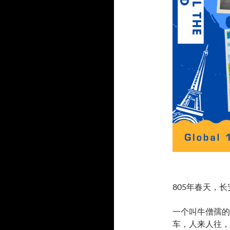
805年春天，长
一个叫牛僧孺的
车，人来人往，