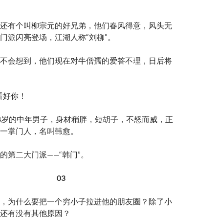
还有个叫柳宗元的好兄弟，他们春风得意，风头无
门派闪亮登场，江湖人称“刘柳”。
不会想到，他们现在对牛僧孺的爱答不理，日后将
看好你！
8岁的中年男子，身材稍胖，短胡子，不怒而威，正
一掌门人，名叫韩愈。
的第二大门派——“韩门”。
03
，为什么要把一个穷小子拉进他的朋友圈？除了小
还有没有其他原因？