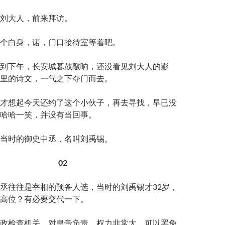
刘大人，前来拜访。
个白身，诺，门口接待室等着吧。
到下午，长安城暮鼓敲响，还没看见刘大人的影
里的诗文，一气之下夺门而去。
才想起今天还约了这个小伙子，再去寻找，早已没
哈哈一笑，并没有当回事。
当时的御史中丞，名叫刘禹锡。
02
丞往往是宰相的预备人选，当时的刘禹锡才32岁，
高位？有必要交代一下。
政检查机关，对皇帝负责，权力非常大，可以罢免