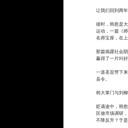
让我们回到两年
彼时，韩愈是大
运动，一篇《师
名师宝座，在上
那篇揭露社会阴
赢得了一片叫好
一道圣旨劈下来
县令。
韩大掌门与刘柳
贬谪途中，韩愈
区做市场调研，
不降反升？于是