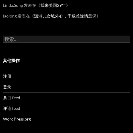
Linda.Song
发表在《
我来美国29年
》
laolong
发表在《
潇湘儿女域外心，千载难逢情意深
》
搜
索：
其他操作
注册
登录
条目 feed
评论 feed
WordPress.org