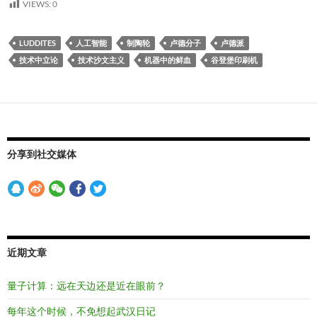
VIEWS:
0
LUDDITES
人工智能
制陶轮
卢德分子
卢德派
技术中立论
技术沙文主义
机器中的鲜血
谷登堡印刷机
分享到社交媒体
近期文章
量子计算：远在天边还是近在眼前？
每年这个时候，不免想起武汉日记