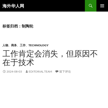
搜
海外华人网
索
跳
主菜单
至
正
文
标签归档：制陶轮
人物
、
商务
、
工作
、
TECHNOLOGY
工作肯定会消失，但原因不
在于技术
2024-08-03
EDITORIAL TEAM
留下评论