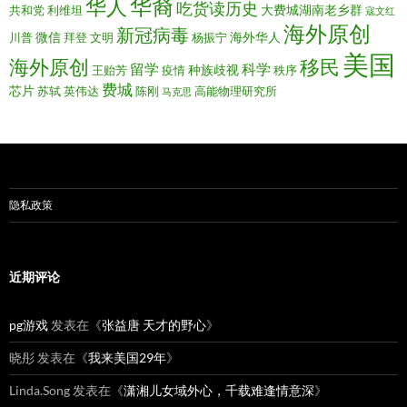
华裔
华人
吃货读历史
大费城湖南老乡群
共和党
利维坦
寇文红
海外原创
新冠病毒
微信
海外华人
川普
拜登
文明
杨振宁
美国
移民
海外原创
留学
科学
种族歧视
王贻芳
疫情
秩序
费城
芯片
苏轼
英伟达
陈刚
高能物理研究所
马克思
隐私政策
近期评论
pg游戏
发表在《
张益唐 天才的野心
》
晓彤
发表在《
我来美国29年
》
Linda.Song
发表在《
潇湘儿女域外心，千载难逢情意深
》