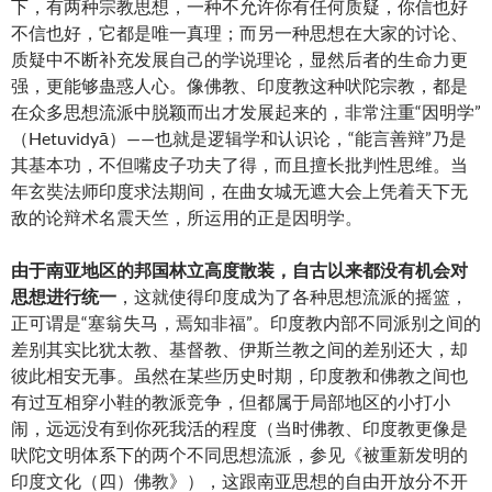
下，有两种宗教思想，一种不允许你有任何质疑，你信也好
不信也好，它都是唯一真理；而另一种思想在大家的讨论、
质疑中不断补充发展自己的学说理论，显然后者的生命力更
强，更能够蛊惑人心。像佛教、印度教这种吠陀宗教，都是
在众多思想流派中脱颖而出才发展起来的，非常注重“因明学”
（Hetuvidyā）——也就是逻辑学和认识论，“能言善辩”乃是
其基本功，不但嘴皮子功夫了得，而且擅长批判性思维。当
年玄奘法师印度求法期间，在曲女城无遮大会上凭着天下无
敌的论辩术名震天竺，所运用的正是因明学。
由于南亚地区的邦国林立高度散装，自古以来都没有机会对
思想进行统一
，这就使得印度成为了各种思想流派的摇篮，
正可谓是“塞翁失马，焉知非福”。印度教内部不同派别之间的
差别其实比犹太教、基督教、伊斯兰教之间的差别还大，却
彼此相安无事。虽然在某些历史时期，印度教和佛教之间也
有过互相穿小鞋的教派竞争，但都属于局部地区的小打小
闹，远远没有到你死我活的程度（当时佛教、印度教更像是
吠陀文明体系下的两个不同思想流派，参见《被重新发明的
印度文化（四）佛教》），这跟南亚思想的自由开放分不开