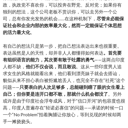
政，执政党不喜欢你，可以投奔在野党、反对党；如果你有
独到的想法，这个公司老板不赏识你，可以去另外一个公
司，总有你发光发热的机会……在这种机制下，
尽管未必能保
证社会和企业内部的效率最大化，然而一定能保证个体思想
的活力最大化
。
有自己的想法只是第一步，把自己想法表达出来也很重要。
表达虽然是人的天性，却并非人人都懂得如何表达
。首先要
有组织语言的能力，其次要有敢于吐露的勇气
——这两点印度
人都不缺，
他们不仅会说，而且敢说
。这从一些印度男人追
求女生的风格就能看出来，他们看到漂亮妹子就会去搭讪，
貌似从来不担心表白被拒尴尬丢人，也完全不存在“社死”这个
问题——
只要表白的人次足够多，总能碰到瞎了眼的女生看上
自己；但你要是连开口都不敢，那就什么机会都没了
。另外
或许是由于印度社会浮夸成风，对于“信口开河”的包容度也很
高，印度人普遍存在“轻诺必寡信”的问题——承诺的时候一口
一个“No Problem”拍着胸脯让你放心，等到兑现的时候却两
手一摊挠挠头。