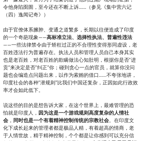
令他身陷囹圄，至今还在不断上诉……（参见《集中营六记
（四）逸闻记奇》）
由于官僚体系臃肿、变通之道繁多，长期以往便造成了印度
的一个奇葩现象——
高标准立法、选择性执法、普遍性违法
——一些法律禁令由于矫枉过正的不合理性变得形同虚设，老
百姓违法行为普遍存在。执法人员和管理人员自己本身其实
也是老百姓，对老百姓的欺瞒做法心知肚明，根据你是否“进
贡”来决定是否“纠正”你；碰到贪心一点的官员，就算你没问
题也会编造点问题出来，以作为索贿的借口……不夸张地讲，
印度社会的各种“潜规则”比我们中国还复杂，正因如此行政效
率才会如此低下。
说这些的目的是想告诉大家，在这个世界上，最难管理的恐
怕就是印度人，
因为这是一个游戏规则高度复杂的人情社
会
，
同时也是一个有着精神控制传统的宗教社会
。在印度文
化下成长起来的管理者都是极品人精，有着超高的情商，老
于人情世故，精于精神控制，个个都是让你感到可以充分信