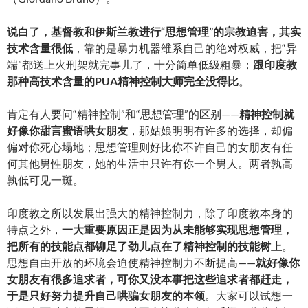
说白了，基督教和伊斯兰教进行“思想管理”的宗教迫害，其实
技术含量很低
，靠的是暴力机器维系自己的绝对权威，把“异
端”都送上火刑架就完事儿了，十分简单低级粗暴；
跟印度教
那种高技术含量的PUA精神控制大师完全没得比
。
肯定有人要问“精神控制”和“思想管理”的区别——
精神控制就
好像你甜言蜜语哄女朋友
，那姑娘明明有许多的选择，却偏
偏对你死心塌地；思想管理则好比你不许自己的女朋友有任
何其他男性朋友，她的生活中只许有你一个男人。两者孰高
孰低可见一斑。
印度教之所以发展出强大的精神控制力，除了印度教本身的
特点之外，
一大重要原因正是因为从未能够实现思想管理，
把所有的技能点都铆足了劲儿点在了精神控制的技能树上
。
思想自由开放的环境会迫使精神控制力不断提高——
就好像你
女朋友有很多追求者，可你又没本事把这些追求者都赶走，
于是只好努力提升自己哄骗女朋友的本领
。大家可以试想一