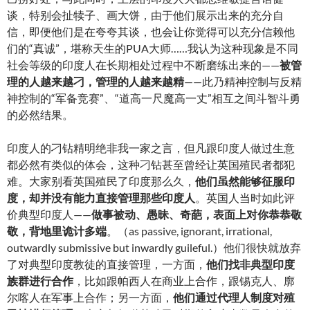
谈，特别会扯犊子、画大饼，由于他们展示出来的充分自
信，即便他们是在夸夸其谈，也会让你觉得可以充分信赖他
们的“真诚”，堪称天生的PUA大师……我认为这种现象是不同
社会等级的印度人在长期相处过程中不断磨练出来的——
被管
理的人越来越刁，管理的人越来越精
——此乃精神控制与反精
神控制的“军备竞赛”、“道高一尺魔高一丈”相互之间斗智斗勇
的必然结果。
印度人的刁钻精明绝非我一家之言，但凡跟印度人做过生意
都必然有类似的体会，这种刁钻甚至曾经让英国殖民者都犯
难。大家别看英国殖民了印度那么久，
他们虽然能够征服印
度，却并没有能力直接管理那些印度人
。英国人当时如此评
价典型印度人——
做事被动、愚昧、奇葩，表面上对你恭恭敬
敬，背地里诡计多端
。（as passive, ignorant, irrational,
outwardly submissive but inwardly guileful.）他们很快就放弃
了对典型印度教徒的直接管理，一方面，
他们找非典型印度
族群进行合作
，比如跟帕西人在商业上合作，跟锡克人、廓
尔喀人在军事上合作；另一方面，
他们通过代理人制度对殖