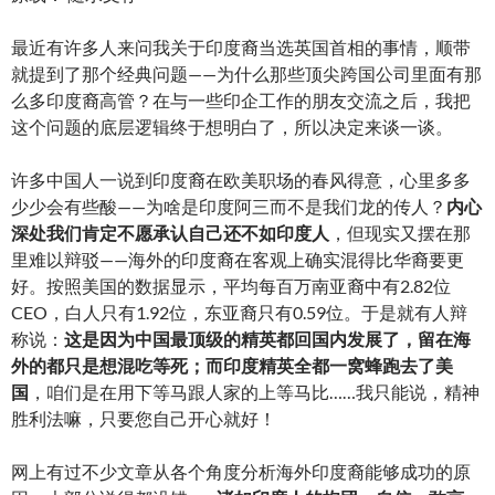
最近有许多人来问我关于印度裔当选英国首相的事情，顺带
就提到了那个经典问题——为什么那些顶尖跨国公司里面有那
么多印度裔高管？在与一些印企工作的朋友交流之后，我把
这个问题的底层逻辑终于想明白了，所以决定来谈一谈。
许多中国人一说到印度裔在欧美职场的春风得意，心里多多
少少会有些酸——为啥是印度阿三而不是我们龙的传人？
内心
深处我们肯定不愿承认自己还不如印度人
，但现实又摆在那
里难以辩驳——海外的印度裔在客观上确实混得比华裔要更
好。按照美国的数据显示，平均每百万南亚裔中有2.82位
CEO，白人只有1.92位，东亚裔只有0.59位。于是就有人辩
称说：
这是因为中国最顶级的精英都回国内发展了，留在海
外的都只是想混吃等死；而印度精英全都一窝蜂跑去了美
国
，咱们是在用下等马跟人家的上等马比……我只能说，精神
胜利法嘛，只要您自己开心就好！
网上有过不少文章从各个角度分析海外印度裔能够成功的原