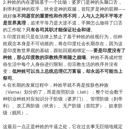
2. 种姓的内在逻辑基于一个比喻：婆罗门是神的头脑口舌，
刹帝利是神的双手，吠舍是神的双腿，首陀罗是神的双脚——
就好像
不同器官的重要性和作用不同，人与人之间不平等才
是世界真理
，追求平等乃是大逆不道，手脚怎么做得了口舌
的工作呢？
只有各司其职才能保证社会和谐
。
3. 印度目前只是在法律上禁止了基于种姓的歧视行为，但种
姓观念本身是不可动摇的，将在印度社会长期存在，因为这
是印度教世界观的基础，跟轮回观相绑定——
要是印度没有了
种姓，那么印度教的宗教秩序将随之崩塌
。种姓不再成对世
俗生活中每个人身份进行限制，但宗教生活的秩序并没有
变；
低种姓可以当上总统总理亿万富翁，却永远不可能当上
祭司
。
4. 在长期的发展过程中，种姓早就不再是按肤色种族
（Varna）划分的了，而是按照职业（Jati）；整个社会数千
种职业种姓对应知识分子阶级（婆罗门）、管理阶级（刹帝
利）、农工商阶级（吠舍）、无产阶级（首陀罗）、奴隶阶
级（贱民）。
这最后一点正是种姓的牛逼之处，它在过去事无巨细地规定