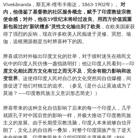
Vivekānanda，斯瓦米·维韦卡南达，1863-1902年）。
对
内，他借鉴了基督教的社区服务概念，赋予了印度教徒宗教
使命感；对外，他在19世纪末将经过改良、用西方价值观重
新包装过的“新吠檀多”灵性文化输出到了欧美
，在欧美国家获
得了强烈的反响，现在许多欧美人民痴迷于灵修、冥想、瑜
伽，追根溯源都是当时辨喜种下的因。
辨喜成功对外输出印度文化的壮举，对于彼时迷失在殖民文
化中的印度人民仿佛一盏指路明灯；他让印度人民看到——印
度文化相比西方文化有过之而无不及
，
完全有能力影响和改
变世界
。这使得印度人民对自己的文化突然间自信爆棚，间
接促进了他们对独立的追求。（参见《是什么让莫迪成为了
莫迪？——印度教民族主义意识形态简史》）
辨喜带来的这种文化自信影响了后来的每一个印度人，几乎
就跟孔子对中国后世的影响一样，并极大推动了印度教民族
主义的发展。由于长期受宗教洗脑，印度人本来就够自信开
朗了，文化上的自信再一叠加，对整个印度国族产生了逆天
改命的效果。印度教民族主义组织国民志愿服务团（RSS，