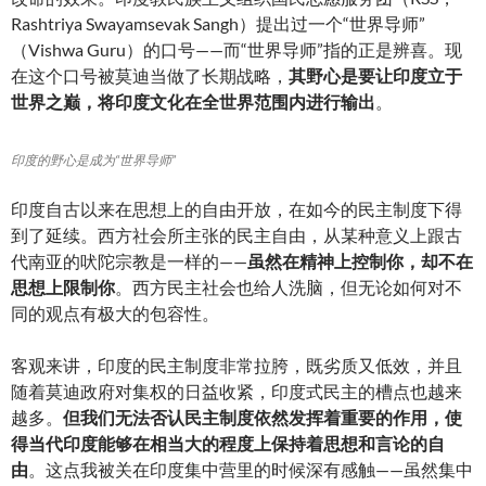
Rashtriya Swayamsevak Sangh）提出过一个“世界导师”
（Vishwa Guru）的口号——而“世界导师”指的正是辨喜。现
在这个口号被莫迪当做了长期战略，
其野心是要让印度立于
世界之巅，将印度文化在全世界范围内进行输出
。
印度的野心是成为“世界导师”
印度自古以来在思想上的自由开放，在如今的民主制度下得
到了延续。西方社会所主张的民主自由，从某种意义上跟古
代南亚的吠陀宗教是一样的——
虽然在精神上控制你，却不在
思想上限制你
。西方民主社会也给人洗脑，但无论如何对不
同的观点有极大的包容性。
客观来讲，印度的民主制度非常拉胯，既劣质又低效，并且
随着莫迪政府对集权的日益收紧，印度式民主的槽点也越来
越多。
但我们无法否认民主制度依然发挥着重要的作用，使
得当代印度能够在相当大的程度上保持着思想和言论的自
由
。这点我被关在印度集中营里的时候深有感触——虽然集中