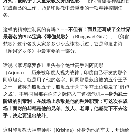
方式，被赋予了大量宗教义务的色彩
——如何督促各种姓好好
完成自己的工作，乃是印度教中最重要的一项精神控制任
务。
这样的精神控制真的有吗？——
不但有！而且还写成了全世界
最著名的PUA宝典《薄伽梵歌》
（Bhagavad Gītā）。《薄伽
梵歌》这个名头大家多多少少应该都听过，它是印度史诗
《摩诃婆罗多》中最重要的一部分。
话说《摩诃摩罗多》里头有个绝世高手叫阿周那
（Arjuna），历来被印度人视为战神，印度自己研发的那个
阿琼坦克，就是用了他的名字。阿周那是般度族的五个王子
之一，被称为般度五子，般度五子为了争夺王位爆发了“俱卢
之战”。不料阿周那在临阵之际陷入了道德危机——
身为武士
阶级的刹帝利，在战场上杀敌是他的种姓职责；可这次在战
场上面对的却都是他的兄弟、族人、老师，他感觉下不去这
手，决定要退出战斗
。
这时印度教大神奎师那（Krishna）化身为他的车夫，开始给