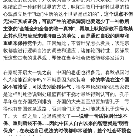
根结底是一种解释世界的方法，吠陀宗教用于解释世界的核
心观点立足于“我们生活的这个世界是虚幻的”，
这个观点不但
无法证实或证伪，可能产生的逻辑漏洞也要远少于一神教所
主张的“全能全知全善的唯一真神”
。
再加上吠陀宗教不是靠禁
止其他思想流派来维持自己的地位，而是通过自我的调整和
重组来保持竞争力
。正因如此，不管世界怎么发展，吠陀宗
教都能进行逻辑自洽的调整和适应，诸如轮回转世、因缘果
报这些古老的世界观，即便在当今社会依然能够焕发活力。
在秦朝开启大一统之前，中国的思想也很多元。春秋战国时
代为啥能百家争鸣？不就是因为散装嘛！
你的学说在这个国
家不被接受，可以去别处碰运气
，很多春秋战国的思想家都
是这样到处游说到处碰壁百折不挠才最终得到认可的。孔子
早年曾在齐国受到排挤，齐国的大夫甚至想要加害孔子，亏
得他有鲁国这条退路，否则咱们历史上可能就没孔子这号人
了。大一统之后，这退路就没了——
说错一句话轻则仕途不
保、重则脑袋不保……因此中国人自古以来的智慧就是“明哲
保身”，在表达自己想法的时候都非常谨慎，整个社会环境也