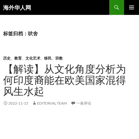
搜
海外华人网
索
跳
主菜单
至
正
文
标签归档：吠舍
历史
、
教育
、
文化艺术
、
移民
、
宗教
【解读】从文化角度分析为
何印度裔能在欧美国家混得
风生水起
2022-11-15
EDITORIAL TEAM
一条评论