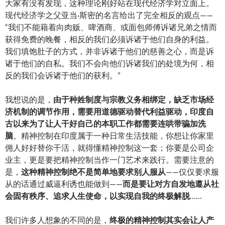
大家有没有发现，这种理论刚好站在现代经济学对立面上。
现代经济学之父亚当·斯密的名言给出了完全相反的观点——
“我们不能藉着向肉贩、啤酒商、或面包师傅诉诸兄弟之情而
获得免费的晚餐，相反的我们必须诉诸于他们自身的利益。
我们填饱肚子的方式，并非诉诸于他们的慈善之心，而是诉
诸于他们的自私。我们不会向他们诉诸我们的处境为何，相
反的我们会诉诸于他们的获利。”
我想说的是，
由于种姓制度与宗教义务相绑定，缺乏市场经
济机制的调节作用，需要用道德驱动替代利益驱动，印度自
古以来为了让人干好自己的本职工作都需要连哄带骗加洗
脑
。精神控制在印度属于一种日常生活技能，你想让你家里
佣人好好替你干活，就得懂精神控制这一套；你要是公司企
业主，更是要把精神控制当作一门艺术来践行。需要注意的
是，
这种精神控制绝不是简单地要求别人服从
——仅仅要求服
从的话通过威逼利诱也能做到——
而是要让对方自发地遵从社
会固有秩序、追求人生使命，以实现自我的终极解脱
……
我们许多人想象的不同的是，
终极的精神控制其实会让人产