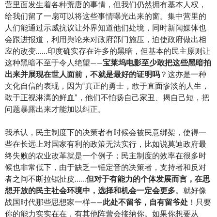
营里面发生着各种荒唐的事情，但我们仍然拥有基本人权，
给我们留了一扇可以将这些事情曝光出来的窗。集中营里的
人们能通过示威抗议让外界知道他们处境，同时新闻媒体也
会跟进报道，利用舆论来对政府部门施压，迫使政府做出相
应的改变……印度确实存在许多的黑暗，但基本的民主原则让
这种黑暗不至于令人绝望——
宝莱坞电影至少敢把这些黑暗拍
出来并展现在世人面前，不就是最好的证明吗
？这亦是一种
文化自信的表现，因为“真正的勇士，敢于直面惨淡的人生，
敢于正视淋漓的鲜血”，他们不怕扬自己家丑、揭自己短，把
问题暴露出来才能加以纠正。
我承认，民主制度下的决策者有时候会被民意绑架，使得一
些在长远上对国家有利的政策无法实行，比如说莫迪政府最
终失败的农业改革就是一个例子；民主制度的效率在很多时
候也非常低下，由于缺乏一锤定音的决策者，支持者和反对
者之间不断拉锯扯皮……
但对于有能力的个体发展而言，在思
想开放的民主社会环境中，选择和机会一定会更多
。就好像
战国时代那些思想家一样——
此处不留爷，自有留爷处
！只要
你的能力实实在在，有其他阵营会接纳你。如果你想要从