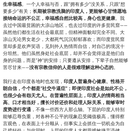
生幸福感
。一个人幸福与否，跟“拥有多少”没关系，只跟“想
要多少”有关；
长期被宗教洗脑的印度人，更能够心甘情愿地
接纳命运的不公正，幸福感自然比较高，身心也更健康
。我
去过中国最贫困的大凉山地区，也去过印度的许多贫民窟——
虽然他们都生活在社会最底层，但精神面貌却完全不同。大
凉山无论男女老少，大都死气沉沉郁郁寡欢；而印度贫民窟
里却多是欢声笑语，见到外人热情而自信，对自己的境况十
分坦然。他们虽然身处社会底层，却并不会觉得这是他们自
身的问题，而是“神”的安排；只要遵从安排，下辈子自然能够
苦尽甘来——
没有宗教信仰的人是很难理解这种心态的
。
我行走在印度各地时也发现，
印度人普遍身心健康、性格开
朗自信，个个都是“社交牛逼症”；即便印度社会是如此不公，
也很少会有怨天尤人。在普遍性层面上，印度人的情商相当
高、口才相当好，擅长讨价还价和处理人际关系，能够审时
度势进行变通
，不像一些西方人那么轴。下层的印度人特别
能够忍辱负重，对各种不公平的现象忍受阈值极高，懂得察
言观色，在表面上十分顺从，但事实上会抓住一切机会为自
己捞好处；与此同时，上层的印度人大都思维敏捷言语健