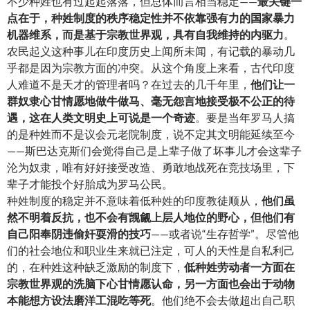
不少种姓也有过起起落落，但总体而言相当稳定——
最关键一
点在于，种姓制度的秩序稳定性并不依靠强有力的国家暴力
机器维系，而是基于宗教世界观，具有自我维持的内驱力
。
农民起义这种事儿在印度历史上闻所未闻，有记载的暴动几
乎都是因为宗教方面的冲突。从这个角度上来看，古代印度
人难道不是天才的管理者吗？在过去的几千年里，
他们让一
群奴隶心甘情愿地做牛做马、毫无怨言地接受极不公正的待
遇，这在人类文明史上可说是一个奇迹
。要是当年罗马人搞
的是种姓而不是议会元老院制度，说不定其文明能延续至今
——斯巴达克斯们会觉得自己是上辈子做了坏事儿才会这辈子
沦为奴隶，唯有好好接受改造、勇敢地战死在竞技场里，下
辈子才能投个好胎成为罗马公民。
种姓制度的稳定并不意味着低种姓的印度教徒顺从，
他们虽
然不明着反抗，也不会有觊觎上层人地位的野心，但他们有
自己阳奉阴违偷奸耍滑的技巧
——或者说“生存哲学”。尽管他
们的社会地位和职业生来就已注定，可人的天性是自私利己
的，在种姓这种缺乏激励的制度下，
低种姓劳动者一方面在
宗教世界观的洗脑下心甘情愿认命，另一方面也会出于动物
本能想方设法磨洋工混吃等死
。他们绝不会去做超出自己职