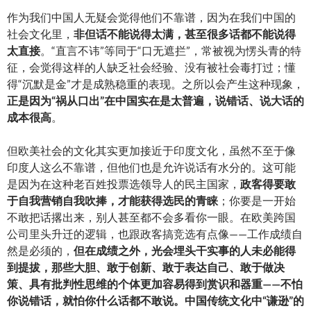
作为我们中国人无疑会觉得他们不靠谱，因为在我们中国的
社会文化里，
非但话不能说得太满，甚至很多话都不能说得
太直接
。“直言不讳”等同于“口无遮拦”，常被视为愣头青的特
征，会觉得这样的人缺乏社会经验、没有被社会毒打过；懂
得“沉默是金”才是成熟稳重的表现。之所以会产生这种现象，
正是因为“祸从口出”在中国实在是太普遍，说错话、说大话的
成本很高
。
但欧美社会的文化其实更加接近于印度文化，虽然不至于像
印度人这么不靠谱，但他们也是允许说话有水分的。这可能
是因为在这种老百姓投票选领导人的民主国家，
政客得要敢
于自我营销自我吹捧，才能获得选民的青睐
；你要是一开始
不敢把话撂出来，别人甚至都不会多看你一眼。在欧美跨国
公司里头升迁的逻辑，也跟政客搞竞选有点像——工作成绩自
然是必须的，
但在成绩之外，光会埋头干实事的人未必能得
到提拔，那些大胆、敢于创新、敢于表达自己、敢于做决
策、具有批判性思维的个体更加容易得到赏识和器重——不怕
你说错话，就怕你什么话都不敢说。中国传统文化中“谦逊”的