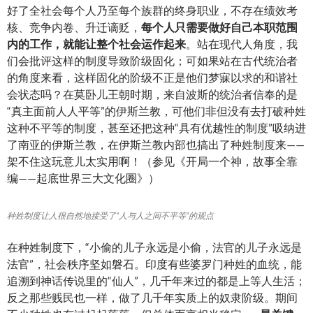
好了全社会每个人乃至每个族群的终身职业，不存在绩效考
核、竞争内卷、升迁谪贬，
每个人只需要做好自己本职范围
内的工作，就能让整个社会运作起来
。站在现代人角度，我
们会批评这样的制度导致阶级固化；可如果站在古代统治者
的角度来看，这样固化的阶级不正是他们梦寐以求的和谐社
会状态吗？在莫卧儿王朝时期，来自波斯的统治者信奉的是
“真主面前人人平等”的伊斯兰教，可他们非但没有去打破种姓
这种不平等的制度，甚至还把这种“具有优越性的制度”吸纳进
了南亚的伊斯兰教，在伊斯兰教内部也搞出了种姓制度来——
架不住这玩意儿太实用啊！（参见《开局一个神，故事全靠
编——起底世界三大文化圈》）
种姓制度让人很自然地接受了“人与人之间不平等”的观点
在种姓制度下，“小偷的儿子永远是小偷，法官的儿子永远是
法官”，社会秩序坚如磐石。印度有些婆罗门种姓的血统，能
追溯到神话传说里的“仙人”，几千年来过的都是上等人生活；
反之那些贱民也一样，做了几千年实质上的奴隶阶级。期间