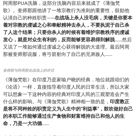
阿周那PUA洗脑，这部分洗脑内容后来就成了《薄伽梵
歌》。奎师那跟他讲了一堆宗教行为准则的重要性，鼓励他
认清自己的种姓职责——
在战场上杀人没毛病，关键是你要本
着对宗教的虔诚之心和奉献精神去杀人，不要执泥于自己杀
了人这个结果；只要你杀人的时候有着维护宗教秩序的虔诚
发心，就是对众生有利的，反而能够更容易得到解脱
……然后
又说了一堆如何通过虔诚之心获得解脱的大道理。最后阿周
那被奎师那说服，将弓箭射向了自己的兄弟族人……
奎师那与阿周那在战场上的对话
《薄伽梵歌》在印度乃是家喻户晓的经典，地位就跟咱们的
《论语》一样，直接指导着印度人民的日常生活，所以大家
可以想象一下这种内容的经典对印度人民的三观塑造会产生
什么样的影响。与《薄伽梵歌》精神相一致的是，
印度教正
是将不同种姓的职责定义为人生中的“利益事”，鼓吹做好自己
的本职工作能够通过生产食物和财富维持自己和他人的生
命，乃是一大功德
……