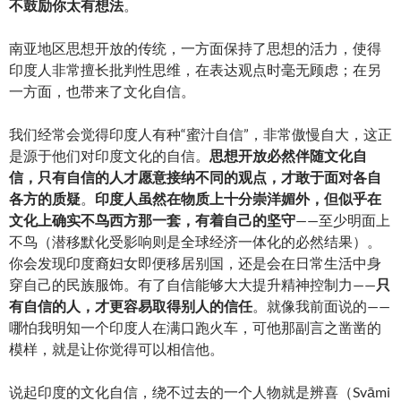
不鼓励你太有想法
。
南亚地区思想开放的传统，一方面保持了思想的活力，使得
印度人非常擅长批判性思维，在表达观点时毫无顾虑；在另
一方面，也带来了文化自信。
我们经常会觉得印度人有种“蜜汁自信”，非常傲慢自大，这正
是源于他们对印度文化的自信。
思想开放必然伴随文化自
信，只有自信的人才愿意接纳不同的观点，才敢于面对各自
各方的质疑
。
印度人虽然在物质上十分崇洋媚外，但似乎在
文化上确实不鸟西方那一套，有着自己的坚守
——至少明面上
不鸟（潜移默化受影响则是全球经济一体化的必然结果）。
你会发现印度裔妇女即便移居别国，还是会在日常生活中身
穿自己的民族服饰。有了自信能够大大提升精神控制力——
只
有自信的人，才更容易取得别人的信任
。就像我前面说的——
哪怕我明知一个印度人在满口跑火车，可他那副言之凿凿的
模样，就是让你觉得可以相信他。
说起印度的文化自信，绕不过去的一个人物就是辨喜（Svāmi