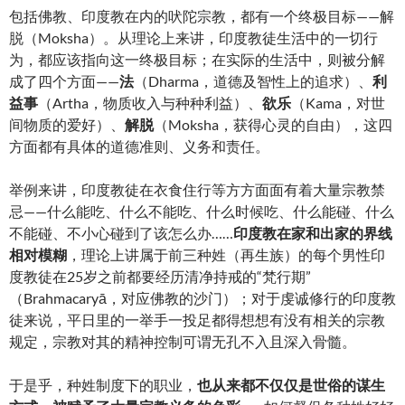
包括佛教、印度教在内的吠陀宗教，都有一个终极目标——解
脱（Moksha）。从理论上来讲，印度教徒生活中的一切行
为，都应该指向这一终极目标；在实际的生活中，则被分解
成了四个方面——
法
（Dharma，道德及智性上的追求）、
利
益事
（Artha，物质收入与种种利益）、
欲乐
（Kama，对世
间物质的爱好）、
解脱
（Moksha，获得心灵的自由），这四
方面都有具体的道德准则、义务和责任。
举例来讲，印度教徒在衣食住行等方方面面有着大量宗教禁
忌——什么能吃、什么不能吃、什么时候吃、什么能碰、什么
不能碰、不小心碰到了该怎么办……
印度教在家和出家的界线
相对模糊
，理论上讲属于前三种姓（再生族）的每个男性印
度教徒在25岁之前都要经历清净持戒的“梵行期”
（Brahmacaryā，对应佛教的沙门）；对于虔诚修行的印度教
徒来说，平日里的一举手一投足都得想想有没有相关的宗教
规定，宗教对其的精神控制可谓无孔不入且深入骨髓。
于是乎，种姓制度下的职业，
也从来都不仅仅是世俗的谋生