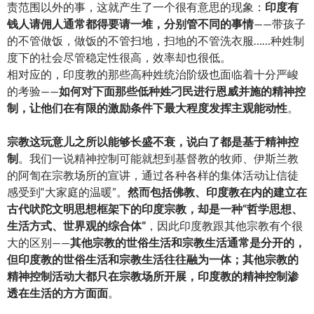
责范围以外的事，这就产生了一个很有意思的现象：
印度有
钱人请佣人通常都得要请一堆，分别管不同的事情
——带孩子
的不管做饭，做饭的不管扫地，扫地的不管洗衣服……种姓制
度下的社会尽管稳定性很高，效率却也很低。
相对应的，印度教的那些高种姓统治阶级也面临着十分严峻
的考验——
如何对下面那些低种姓刁民进行恩威并施的精神控
制，让他们在有限的激励条件下最大程度发挥主观能动性
。
宗教这玩意儿之所以能够长盛不衰，说白了都是基于精神控
制
。我们一说精神控制可能就想到基督教的牧师、伊斯兰教
的阿訇在宗教场所的宣讲，通过各种各样的集体活动让信徒
感受到“大家庭的温暖”。
然而包括佛教、印度教在内的建立在
古代吠陀文明思想框架下的印度宗教，却是一种“哲学思想、
生活方式、世界观的综合体”
，因此印度教跟其他宗教有个很
大的区别——
其他宗教的世俗生活和宗教生活通常是分开的，
但印度教的世俗生活和宗教生活往往融为一体；其他宗教的
精神控制活动大都只在宗教场所开展，印度教的精神控制渗
透在生活的方方面面
。