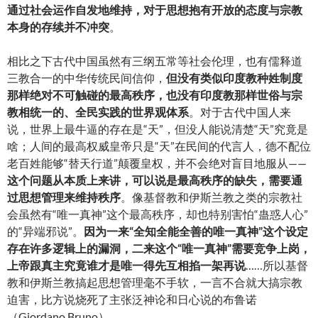
通过社会运作自发地维持，对于思想抱有开放的态度与宗教
本身的存续并不冲突
。
相比之下古代中国虽然有三纲五常等社会伦理，也有儒释道
三教合一的中华传统民间信仰，
但没有类似印度教种姓制度
那样绝对不可触碰的最高秩序，也没有印度教那样世俗与宗
教相统一的、全民实践的世界观体系
。对于古代中国人来
说，世界上最牛逼的存在是“天”，但没人能说清楚“天”究竟是
啥；人间的最高权威皇帝只是“天”在民间的代言人，德不配位
老百姓能够“替天行道”颠覆皇权，并不会绝对盲目地服从——
这个问题从本质上来讲，可以说是最高秩序的缺失，需要通
过思想管理来维持秩序
。像基督教和伊斯兰教之类的宗教社
会虽然有“唯一真神”这个最高秩序，却也特别害怕“蛊惑人心”
的“异端邪说”。
因为一来“全知全能全善的唯一真神”这个设定
存在许多逻辑上的漏洞，二来这个“唯一真神”需要竞争上岗，
上帝跟真主究竟谁才是唯一得先互相掐一架再说
……所以基督
教和伊斯兰教搞起思想管理毫不手软，一言不合就大搞宗教
迫害，比方说烧死了主张泛神论和日心说的布鲁诺
（Giordano Bruno）。