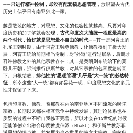
——
只进行精神控制，却没有配套搞思想管理
，放眼望去古代
历史上似乎只有南亚独此一家。
越是散装的地方，对思想、文化的包容性就越高。只要对印
度历史稍加了解就会发现，
古代印度次大陆统一程度最高的
两个时代，恰好就是思想最不自由的时代
——其一是阿育王的
孔雀王朝时期，由于阿育王独尊佛教，让佛教得到了极大发
展，阿育王统治前期相当专制，对“外道”进行过屠杀，后期才
容许佛教之外的其他宗教存在；其二是奥朗则布统治下的莫
卧儿王朝，强制推行伊斯兰教，对其它宗教的包容度急转直
下。归根结底，
排他性的“思想管理”几乎是“大一统”的必然特
征
，所幸这些“大一统”都有如昙花一现，印度思想文化的多元
性才保留了下来。
包括印度教、佛教、耆那教在内的南亚地区不同流派的吠陀
宗教，长期以来都在相互竞争中持续发展，其理论体系也在
质疑的过程中不断自我修正完善，所以才会在15世纪的时候
还能够创立出融合印度教虔信派（Bhakti）和伊斯兰教苏菲
派思想的锡克教，并发展为当今世界的第六大宗教。宗教归