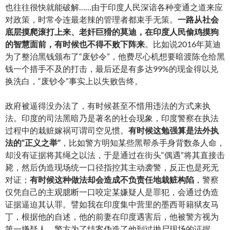
也往往很快就能破解……由于印度人民深谙各种变通之道来应
对政策，时常令连最老辣的管理者都束手无策。
一路从社会
底层摸爬滚打上来、老奸巨猾的莫迪，在印度人民偷鸡摸狗
的智慧面前，有时候也不得不败下阵来
。比如说2016年莫迪
为了整治黑钱颁布了“废钞令”，他费尽心机想要暗渡陈仓给黑
钱一个措手不及的打击，最后还是有多达99%的现金得以兑
换洗白，“废钞令”事实上以失败告终。
政府被逼得没办法了，有时候甚至不惜用违法的方式来执
法。印度的司法黑暗乃是著名的社会现象，印度警察在执法
过程中的栽赃嫁祸可谓司空见惯。
有时候这勉强算是法外执
法的“正义之举”
，比如警方明知某些黑帮杀手身背数条人命，
却没有证据将其绳之以法，于是通过在街头“偶遇”将其直接击
毙，然后伪造现场统一口径指控其主动袭警，反正也是死无
对证；
有时候这种做法却会造成不负责任地栽赃构陷
，警察
仅凭自己的主观臆断一口咬定某嫌疑人是罪犯，会通过伪造
证据逼迫其认罪。譬如我在印度集中营里的墨西哥籍狱友马
丁，根据他的自述，他的前妻在印度遇害后，他被警方视为
第一嫌疑人，警方为了结案伪造了他到过抛尸现场的证据，