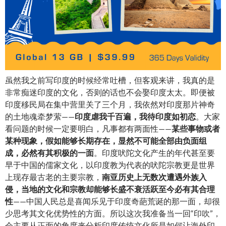
虽然我之前写印度的时候经常吐槽，但客观来讲，我真的是
非常痴迷印度的文化，否则的话也不会娶印度太太。即便被
印度移民局在集中营里关了三个月，我依然对印度那片神奇
的土地魂牵梦萦——
印度虐我千百遍，我待印度如初恋
。大家
看问题的时候一定要明白，凡事都有两面性——
某些事物或者
某种现象，假如能够长期存在，显然不可能全部由负面组
成，必然有其积极的一面
。印度吠陀文化产生的年代甚至要
早于中国的儒家文化，以印度教为代表的吠陀宗教更是世界
上现存最古老的主要宗教，
南亚历史上无数次遭遇外族入
侵，当地的文化和宗教却能够长盛不衰活跃至今必有其合理
性
——中国人民总是喜闻乐见于印度奇葩荒诞的那一面，却很
少思考其文化优势性的方面。所以这次我准备当一回“印吹”，
会主要从正面的角度来分析印度传统文化所是如何让海外印