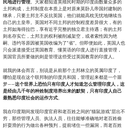
民地进行管理
。大家都知道英殖民时期的印度由数量众多的
土邦构成，土邦制度在本质上是对原来莫卧儿帝国封建制的
继承，只要土邦主不反抗英国，他们就能高枕无忧地继续当
自己的土皇帝。英国对不同土邦的控制程度差异很大，有的
土邦如海得拉巴，享有近乎完整的独立君主待遇；有的土邦
则名存实亡，土邦主的权利被削减架空，或者索性因为绝
嗣、违约等原因被英国收编为了“省”。但即便如此，英国人也
只会派遣接受过英国教育、懂英语的印度人进行直接管理，
英国官员所要做的则是管理这些受过英国教育的印度人。
就我的体会而言，别说是从前那个土邦林立的英属印度了，
哪怕是现在这个联邦制的印度共和国，管理起来都是一个噩
梦——
这个世界上恐怕只有印度人才知道怎么管理印度人，这
是经由几千年的种姓制度培养出来的默契，只有印度人自己
最熟悉印度社会的运作方式
。
我在印度期间发现印度官府和老百姓之间的“猫鼠游戏”层出不
穷，那些管理人员、执法人员，往往能够准确地对老百姓偷
奸耍滑的行为做出各种预判，提前堵住一些漏洞，而老百姓