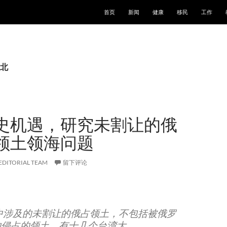
跳至正文
首页
新闻
健康
移民
工作
北
史机遇，研究未割让的俄
领土领海问题
EDITORIAL TEAM
留下评论
中涉及的未割让的俄占领土，不包括被俄罗
约侵占的领土，有十几个台湾大