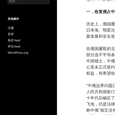
索：
一，
收复俄占中
其他操作
历史上，俄国攫
注册
日本海、鄂霍次
登录
家发展和安全造
条目 feed
评论 feed
在俄国攫取的北
WordPress.org
部分连不平等条
中国领土，中俄
公里未正式签约
权益，有希望依
“中俄边界问题
人民共和国签订
十年代后确定了
飞地，仍是法律
称中俄“相互没