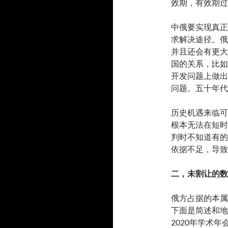
效期，有效期过
中俄要实现真正
求解决途径。俄
并且还会有更大
国的关系，比如
开发问题上做出
问题。五十年代
历史机遇来临可
根本无法在短时
判时不知道有的
依据不足，导致
二，
未割让的数
俄方占据的本属
下面是简述和地
2020年学术