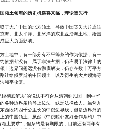
国领土领海的
历史机遇
将
来临，理论需先行
取了大片中国的北方领土，导致中国丧失大片通往
克海、北太平洋、北冰洋的东北亚沿海土地，给国
成巨大负面影响。
方土地中，有一部分有不平等条约作为依据，有一
约依据都没有，属于非法占据，仍应属于法律上的
领土边界问题远没有彻底解决，仍存在数十万平方
割让给俄罗斯的中国领土，以及衍生的大片领海等
法和平收复。
已经彻底解决”的说法不符合从清朝到民国，到中华
的各种边界条约等上位法，缺乏法律效力。虽然九
东西段约四千公里长的中俄边界线，但是边界外的
上的中国领土。虽然《中俄睦邻友好合作条约》中
有领土要求”，但条约是有期限的，目前还有两年有