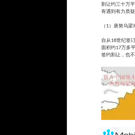
割让约三十万平
有遇到有力质疑
（1）唐努乌梁
自从18世纪签
面积约17万多
签约割让，也不