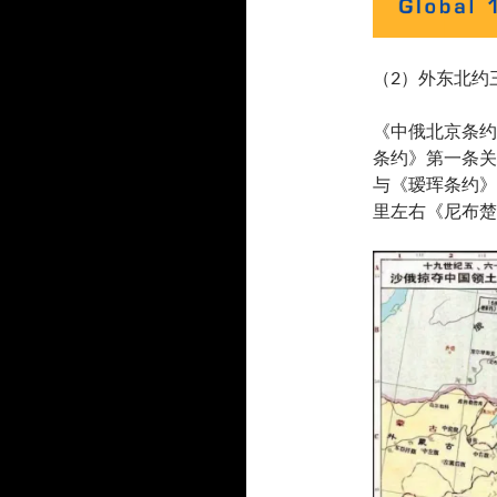
（2）外东北约
《中俄北京条约
条约》第一条关
与《瑷珲条约》
里左右《尼布楚