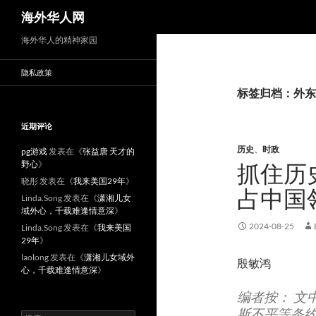
搜
海外华人网
索
海外华人的精神家园
隐私政策
标签归档：外东
近期评论
历史
、
时政
pg游戏
发表在《
张益唐 天才的
野心
》
抓住历
晓彤
发表在《
我来美国29年
》
占中国
Linda.Song
发表在《
潇湘儿女
域外心，千载难逢情意深
》
2024-08-25
Linda.Song
发表在《
我来美国
29年
》
laolong
发表在《
潇湘儿女域外
殷敏鸿
心，千载难逢情意深
》
编者按： 文
斯不平等条
搜