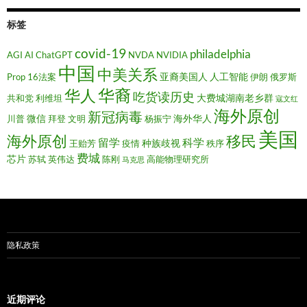
标签
covid-19
philadelphia
AGI
AI
ChatGPT
NVDA
NVIDIA
中国
中美关系
亚裔美国人
人工智能
Prop 16法案
伊朗
俄罗斯
华裔
华人
吃货读历史
大费城湖南老乡群
共和党
利维坦
寇文红
海外原创
新冠病毒
微信
海外华人
川普
拜登
文明
杨振宁
美国
移民
海外原创
留学
科学
种族歧视
王贻芳
疫情
秩序
费城
芯片
苏轼
英伟达
陈刚
高能物理研究所
马克思
隐私政策
近期评论