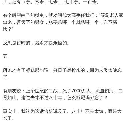
止，还有五杀、六杀、七杀……七十杀、一百杀。
有个叫黑白子的狱吏，就劝明代大高手任我行：“等您老人家
出来，普天下的男女，您要杀哪一个就杀哪一个，岂不痛
快？”
反思是暂时的，屠杀才是永恒的。
五
所以才有了标题那句话，好日子是捡来的，因为人类太健忘
了。
有朋友说：上个世纪的二战，死了7000万人，流血如海，白
骨如山。这过去才不过八十年，怎么就尼玛都忘了？
事实上，我认为这话恰恰说反了。八十年不是太短，而是太
长了。