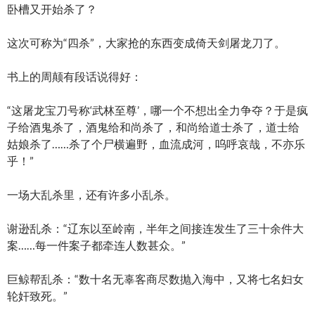
卧槽又开始杀了？
这次可称为“四杀”，大家抢的东西变成倚天剑屠龙刀了。
书上的周颠有段话说得好：
“这屠龙宝刀号称‘武林至尊’，哪一个不想出全力争夺？于是疯
子给酒鬼杀了，酒鬼给和尚杀了，和尚给道士杀了，道士给
姑娘杀了……杀了个尸横遍野，血流成河，呜呼哀哉，不亦乐
乎！”
一场大乱杀里，还有许多小乱杀。
谢逊乱杀：“辽东以至岭南，半年之间接连发生了三十余件大
案……每一件案子都牵连人数甚众。”
巨鲸帮乱杀：“数十名无辜客商尽数抛入海中，又将七名妇女
轮奸致死。”