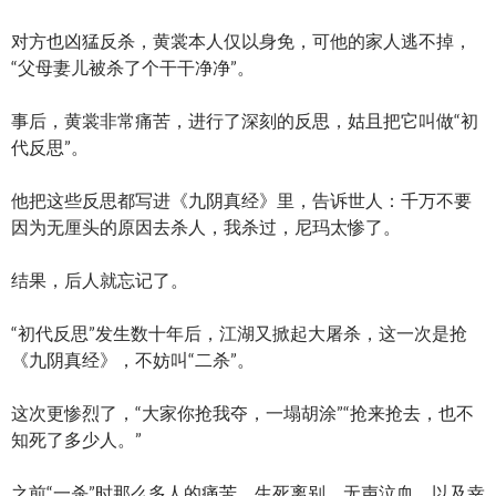
对方也凶猛反杀，黄裳本人仅以身免，可他的家人逃不掉，
“父母妻儿被杀了个干干净净”。
事后，黄裳非常痛苦，进行了深刻的反思，姑且把它叫做“初
代反思”。
他把这些反思都写进《九阴真经》里，告诉世人：千万不要
因为无厘头的原因去杀人，我杀过，尼玛太惨了。
结果，后人就忘记了。
“初代反思”发生数十年后，江湖又掀起大屠杀，这一次是抢
《九阴真经》，不妨叫“二杀”。
这次更惨烈了，“大家你抢我夺，一塌胡涂”“抢来抢去，也不
知死了多少人。”
之前“一杀”时那么多人的痛苦，生死离别，无声泣血，以及幸