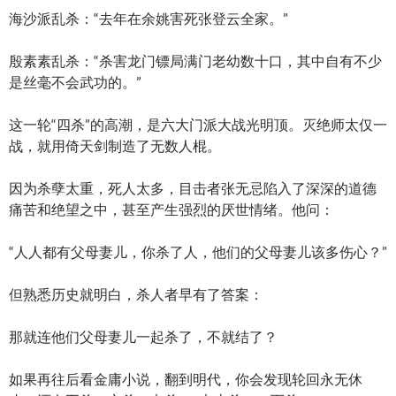
海沙派乱杀：“去年在余姚害死张登云全家。”
殷素素乱杀：“杀害龙门镖局满门老幼数十口，其中自有不少
是丝毫不会武功的。”
这一轮“四杀”的高潮，是六大门派大战光明顶。灭绝师太仅一
战，就用倚天剑制造了无数人棍。
因为杀孽太重，死人太多，目击者张无忌陷入了深深的道德
痛苦和绝望之中，甚至产生强烈的厌世情绪。他问：
“人人都有父母妻儿，你杀了人，他们的父母妻儿该多伤心？”
但熟悉历史就明白，杀人者早有了答案：
那就连他们父母妻儿一起杀了，不就结了？
如果再往后看金庸小说，翻到明代，你会发现轮回永无休