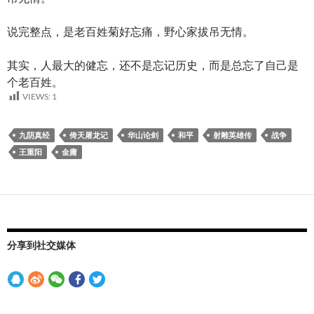
说完整点，是老百姓菊好忘痛，野心家拔吊无情。
其实，人最大的健忘，还不是忘记历史，而是总忘了自己是
个老百姓。
VIEWS:
1
九阴真经
倚天屠龙记
华山论剑
和平
射雕英雄传
战争
王重阳
金庸
分享到社交媒体