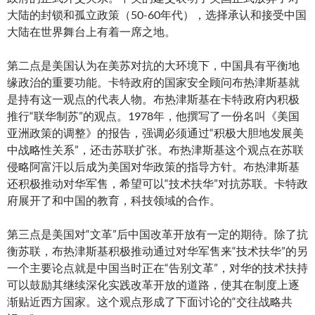
大陆的封锁和孤立政策（50-60年代），选择承认和接受中国
大陆在世界舞台上有着一席之地。
第二点是美国认为在美苏对抗的大环境下，中国具有平衡地
缘政治的重要功能。卡特政府的国家安全顾问布热津斯基就
是持有这一观点的代表人物。布热津斯基在卡特政府内积极
推行“联华制苏”的观点。1978年，他撰写了一份名叫《美国
亚洲政策的调整》的报告，强调必须通过“积极大胆地发展美
中战略性关系”，还击苏联扩张。布热津斯基这个观点在苏联
侵略阿富汗以后成为美国对华政策的指导方针。布热津斯基
还积极推动对华军售，希望可以“技术扶华”对抗苏联。卡特政
府展开了和中国的教育，科技领域的合作。
第三点是美国对“文革”后中国改革开放有一定的期待。除了抗
衡苏联，布热津斯基积极推动通过对华军售来“技术扶华”的另
一个主要论点就是中国当时正在“告别文革”，对华的技术扶持
可以鼓励其继续深化实践改革开放的道路，使其在制度上逐
渐贴近西方国家。这个观点形成了下面讨论的“交往战略共