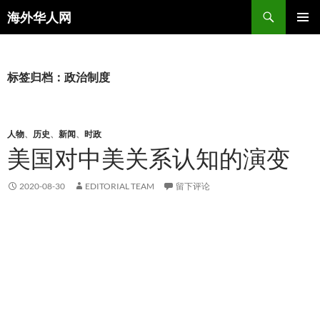
搜
海外华人网
索
跳
主菜单
至
正
文
标签归档：政治制度
人物
、
历史
、
新闻
、
时政
美国对中美关系认知的演变
2020-08-30
EDITORIAL TEAM
留下评论