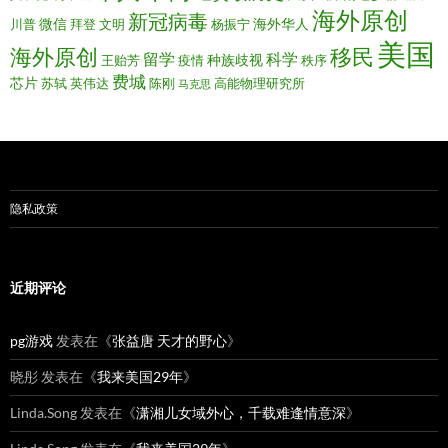
海外原创
新冠病毒
微信
海外华人
川普
拜登
文明
杨振宁
美国
移民
海外原创
留学
科学
种族歧视
王贻芳
疫情
秩序
费城
芯片
苏轼
英伟达
陈刚
高能物理研究所
马克思
隐私政策
近期评论
pg游戏
发表在《
张益唐 天才的野心
》
晓彤
发表在《
我来美国29年
》
Linda.Song
发表在《
潇湘儿女域外心，千载难逢情意深
》