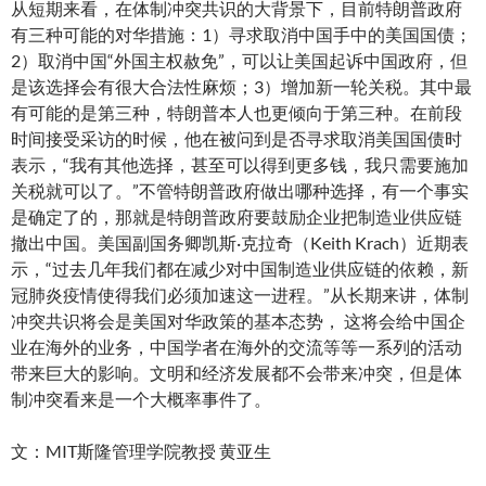
从短期来看，在体制冲突共识的大背景下，目前特朗普政府
有三种可能的对华措施：1）寻求取消中国手中的美国国债；
2）取消中国“外国主权赦免”，可以让美国起诉中国政府，但
是该选择会有很大合法性麻烦；3）增加新一轮关税。其中最
有可能的是第三种，特朗普本人也更倾向于第三种。在前段
时间接受采访的时候，他在被问到是否寻求取消美国国债时
表示，“我有其他选择，甚至可以得到更多钱，我只需要施加
关税就可以了。”不管特朗普政府做出哪种选择，有一个事实
是确定了的，那就是特朗普政府要鼓励企业把制造业供应链
撤出中国。美国副国务卿凯斯·克拉奇（Keith Krach）近期表
示，“过去几年我们都在减少对中国制造业供应链的依赖，新
冠肺炎疫情使得我们必须加速这一进程。”从长期来讲，体制
冲突共识将会是美国对华政策的基本态势， 这将会给中国企
业在海外的业务，中国学者在海外的交流等等一系列的活动
带来巨大的影响。文明和经济发展都不会带来冲突，但是体
制冲突看来是一个大概率事件了。
文：MIT斯隆管理学院教授 黄亚生