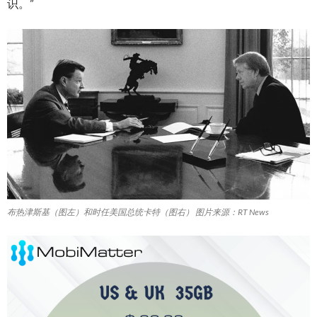
识。”
布热津斯基（图左）和时任美国总统卡特（图右） 图片来源：RT News