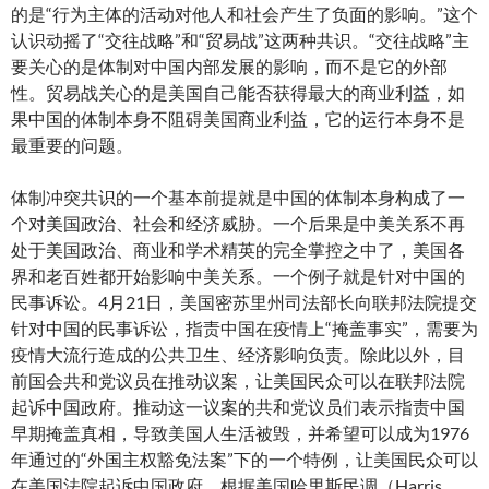
的是“行为主体的活动对他人和社会产生了负面的影响。”这个
认识动摇了“交往战略”和“贸易战”这两种共识。“交往战略”主
要关心的是体制对中国内部发展的影响，而不是它的外部
性。贸易战关心的是美国自己能否获得最大的商业利益，如
果中国的体制本身不阻碍美国商业利益，它的运行本身不是
最重要的问题。
体制冲突共识的一个基本前提就是中国的体制本身构成了一
个对美国政治、社会和经济威胁。一个后果是中美关系不再
处于美国政治、商业和学术精英的完全掌控之中了，美国各
界和老百姓都开始影响中美关系。一个例子就是针对中国的
民事诉讼。4月21日，美国密苏里州司法部长向联邦法院提交
针对中国的民事诉讼，指责中国在疫情上“掩盖事实”，需要为
疫情大流行造成的公共卫生、经济影响负责。除此以外，目
前国会共和党议员在推动议案，让美国民众可以在联邦法院
起诉中国政府。推动这一议案的共和党议员们表示指责中国
早期掩盖真相，导致美国人生活被毁，并希望可以成为1976
年通过的“外国主权豁免法案”下的一个特例，让美国民众可以
在美国法院起诉中国政府。根据美国哈里斯民调（Harris