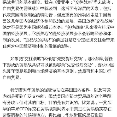
易战共识的基本假设。我在《黄亚生：“交往战略”尚未成功，
自由贸易仍需继续》中就谈到，这后面有深层的因素，包括
代表美国鹰派崛起的特朗普，但更重要的推动因素是中国自
己这几年国内的经济体制和政治的发展。美国放弃“交往战略”
绝对不是因为中国经济崛起本身。“交往战略”从来没有排斥中
国的经济发展，它所关心的是经济发展会不会影响经济和体
制的发展。“贸易战的共识”的前提就是它否定经济交往会带来
任何对中国经济和体制的发展的影响。
如果把“交往战略”比作是“先交货后交钱”，那么特朗普任
下形成的贸易战共识可以被形容为“先交钱后交货”，要求中国
先遵守贸易规则和市场经济的基本原则，然后再和中国进行
自由贸易。
特朗普对华贸易的强硬做法在美国国内各界，以及两党
内都是受到广泛支持的。虽然美国内部对贸易战的这个手段
有分歧，但对其的目标、目的是有共识的。比如说，一贯亲
华的苹果CEO库克在贸易战期间表示中美过往贸易确实存在
需要调整的时候和地方。再比如，华尔街巨鳄黑石集团