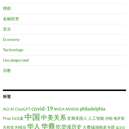
维权
金融投资
音乐
Economy
Technology
Uncategorized
宗教
标签
covid-19
philadelphia
AGI
AI
ChatGPT
NVDA
NVIDIA
中国
中美关系
亚裔美国人
人工智能
Prop 16法案
伊朗
俄罗斯
华裔
华人
吃货读历史
大费城湖南老乡群
共和党
利维坦
寇文红