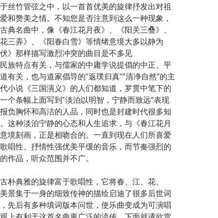
于丝竹管弦之中，以一首首优美的旋律抒发出对祖
爱和赞美之情。不知您是否注意到这么一种现象，
古典名曲中，像《春江花月夜》、《阳关三叠》、
花三弄》、《阳春白雪》等情绪意境大多以静为
伏》那样描写激烈冲突的曲目是不多见
民族特点有关，与儒家的中庸学说提倡的中正、平
道有关，也与道家倡导的“返璞归真”“清净自然”的主
代小说《三国演义》的人们都知道，罗贯中笔下的
一个条幅上面写到“淡泊以明智，宁静而致远”表现
报负胸怀和高洁的人品，同时也是封建时代很多知
。这种淡泊宁静的心态和人生追求，与《春江花月
意境刻画，正是相吻合的。一直到现在人们所喜爱
歌唱性、抒情性强优美平缓的音乐，而节奏强烈的
的作品，听众范围并不广。
古朴典雅的旋律富于歌唱性，它将春、江、花、
美景集于一身的细致传神的描绘启迪了很多后世词
，先后有多种填词版本问世，使乐曲变成为可演唱
观上有利于这首名曲更广泛的流传。下面就请欣赏