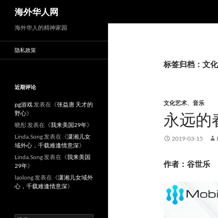
搜
海外华人网
索
海外华人的精神家园
隐私政策
标签归档：文化
近期评论
文化艺术
、
音乐
pg游戏
发表在《
张益唐 天才的
野心
》
永远的
晓彤
发表在《
我来美国29年
》
Linda.Song
发表在《
潇湘儿女
2019-03-15
域外心，千载难逢情意深
》
Linda.Song
发表在《
我来美国
作者：谷世乐
29年
》
laolong
发表在《
潇湘儿女域外
心，千载难逢情意深
》
搜