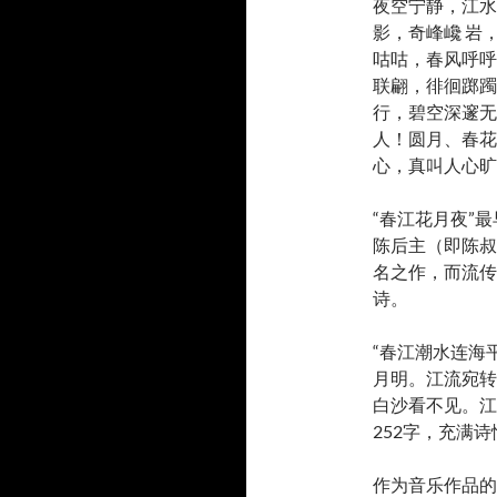
夜空宁静，江水
影，奇峰巉 岩
咕咕，春风呼呼
联翩，徘徊踯躅
行，碧空深邃无
人！圆月、春花
心，真叫人心旷
“春江花月夜”
陈后主（即陈叔
名之作，而流传
诗。
“春江潮水连海
月明。江流宛转
白沙看不见。江
252字，充满
作为音乐作品的