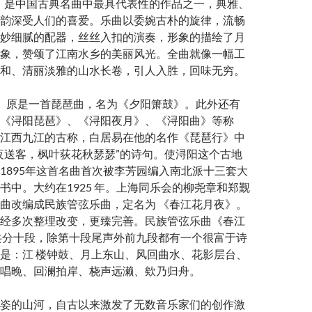
》是中国古典名曲中最具代表性的作品之一，典雅、
韵深受人们的喜爱。乐曲以委婉古朴的旋律，流畅
妙细腻的配器，丝丝入扣的演奏，形象的描绘了月
象，赞颂了江南水乡的美丽风光。全曲就像一幅工
和、清丽淡雅的山水长卷，引人入胜，回味无穷。
》原是一首琵琶曲，名为《夕阳箫鼓》。此外还有
《浔阳琵琶》、《浔阳夜月》、《浔阳曲》等称
江西九江的古称，白居易在他的名作《琵琶行》中
夜送客，枫叶荻花秋瑟瑟”的诗句。使浔阳这个古地
1895年这首名曲首次被李芳园编入南北派十三套大
书中。大约在1925 年。上海同乐会的柳尧章和郑觐
曲改编成民族管弦乐曲，定名为 《春江花月夜》。
经多次整理改变，更臻完善。民族管弦乐曲《春江
共分十段，除第十段尾声外前九段都有一个很富于诗
是：江 楼钟鼓、月上东山、风回曲水、花影层台、
唱晚、回澜拍岸、桡声远濑、欸乃归舟。
姿的山河，自古以来激发了无数音乐家们的创作激