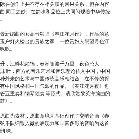
际在创作上并不存在相关联的因果关系，但在内容
曲 同工之妙。在韵味和品位上共同闪现着中华传统
。
景新编曲的女高音独唱《春江花月夜》，作品的意
玉户灯火楼台的贵族之家，一位贵妇人眼望月色江
咏叹。
升，江畔花如锦，春潮随波千万里，夜色沁人
纪末叶，西方的音乐艺术和音乐理论传入中国，中国
种外来的艺术与中国传统音乐相结合，在不停的探
有中国风格和中国气派的作品。《春江花月夜》也
管五重奏和钢琴独奏 等形式。请欣赏黎英海编曲的
鼓》。
原曲为素材，原曲意境为基础创作了交响音画《春
弦乐队细致入微的表现力和丰富多彩的音响为这首
韵 味。