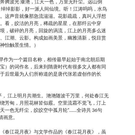
奔腾波光 潋滟，江天一色，万里无纤尘。远山倒
，绰绰影影，好一派人间仙境。听！江涛呜呜，水鸟
。这声音就像那急流湍湍。花影疏疏，真叫人浮想
。看，皎洁的月亮，稀疏的星星，在那纤云中穿
垠，破碎的月亮，回旋的涡流，江上的月亮多么迷
、江潮、云影。构成如画美景，幽雅清新，悦目赏
神怡触景生情。）
最早作为一个篇目名称，相传最早起始于南北朝后期
宝）的词作名，后来到隋唐时代有很多文人都有同
于后世最为人们所称道的是唐代张若虚创作的长
平， 江上明月共潮生。滟滟随波千万里，何处春江无
绕芳甸，月照花林皆似霰。空里流霜不觉飞，汀上
天一色无纤尘，皎皎空中孤月轮”……全诗共 36句
诗情画意。
《春江花月夜》与文学作品的《春江花月夜》，虽