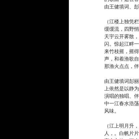
由王健填词、彭
（江楼上独凭栏
缓缓流，四野悄
天宇云开雾散，
闪。惊起江畔一
来竹枝摇，摇得
声，和着渔歌自
那渔火点点，伴
由王健填词彭丽
上依然是以静为
演唱的独唱、伴
中一江春水浩荡
风味。
（江上明月升，
人，。白帆片片