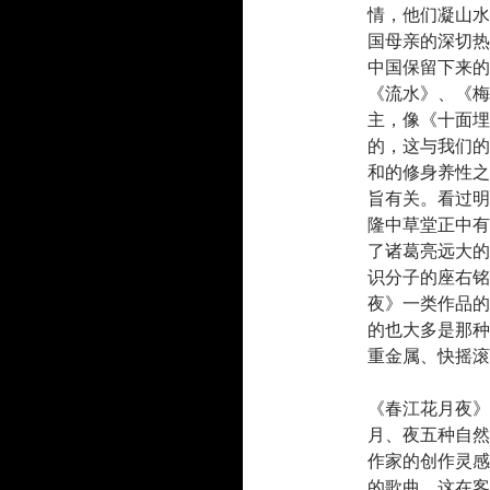
情，他们凝山水
国母亲的深切热
中国保留下来的
《流水》、《梅
主，像《十面埋
的，这与我们的
和的修身养性之
旨有关。看过明
隆中草堂正中有
了诸葛亮远大的
识分子的座右铭
夜》一类作品的
的也大多是那种
重金属、快摇滚
《春江花月夜》
月、夜五种自然
作家的创作灵感
的歌曲，这在客