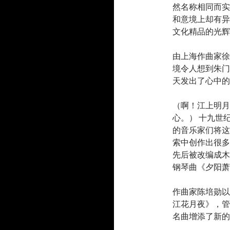
然名称相同而实
和意境上却有异
文化精品的光辉
由上海作曲家徐
境令人想到朱门
天发出了心中的
（啊！江上明月
心。） 十九世
的音乐家们将这
索中创作出很多
先后被改编成木
钢琴曲《夕阳萧
作曲家陈培勋以
江花月夜》，管
名曲增添了新的