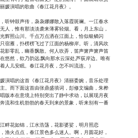
丽媛演唱的歌曲《春江花月夜》。
，听钟鼓声传，袅袅娜娜散入落霞斑斓。一江春水
无人，惟有那淡淡袭来薄雾轻烟。看，月上东山，
光辉照山川。千点万点洒在江面上，恰似银鳞闪
只宿雁，扑楞楞飞过了江面的杨柳岸。听，清风吹
花影零乱，幽香飘散。何人吹弄，笛声箫声箫声笛
在悠然，欸乃韵远,飘向那水云深处,芦荻岸边。唯有
着人儿安眠。春江花月夜，怎不叫流连。）
媛演唱的这首《春江花月夜》清丽委婉，音乐处理
主。而下面这首由张鼎盛填词，彭修文编曲，朱桦
唱版本在意境上特别突出了静中求动，以展现月夜
奔流和生机勃勃的春天到来的景象，听来别有一番
江畔花如锦，江水浩荡，花影婆娑，明月照恋
，渔火点点，春江景色多么迷人。啊，月圆花好，