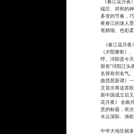
《春江花月夜
端庄、祥和的神
多变的节奏，巧
夜春江的迷人景
笔精细、色彩柔
《春江花月夜
《夕阳箫歌》、
呼。浔阳是今天
留有“浔阳江头
名很有些名气。
曲琵琶新谱》一
文首次将这首歌
新中国成立后又
花月夜》 全曲
意的标题，依次
水云深际、渔歌
中华大地壮丽多