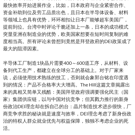
最快效率开始进展作业，比如，日本政府与企业紧密合作、
资金补助到位及劳工品质出色，且日本在半导体设备、材料
等领域上也具有优势，环环相扣让日本厂能够超车美国厂，
提前到位。台湾中时评论干脆还加上一条，日本的成功模式
突显亚洲在制造业的优势，欧美国家想要在短时间复制的难
度相当高。所有评论未曾想到竟然是拜登政府的DEI政策成了
最大的阻滞因素。
半导体工厂制造1块晶片需要400～600道工序，从材料、设
备到代工生产，都建立在全球分工的基础上。对于厂家来
说，必须使用技术熟练的技工，否则就会象郭台铭在印度遇
到的情况：产品不合格率大大增高。The Hill这篇文章揭露出
来的真相又简单又残酷：美国拜登政府强调要强化民主（国
家）集团供应链，以与中国对抗竞争；但其戮力推行的新身
份政治DEI理念却在拆自己的台：晶片制造技术进步很快，厂
商竞争求胜的秘诀就是速度与效率，DEI理念考虑了新身份政
治的特权人群众就业优先与权益保障，独独不考虑企业的死
活。