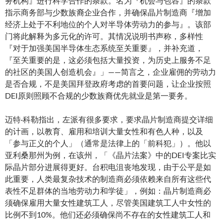
务机构』进行科学合作的条款。名为『机会与包容』的条款
指示商务部与少数族裔企业合作，并确保晶片制造商『增加
经济上处于不利地位的个人对半导体劳动力的参与』。该部
门将此解释为多元化的许可。其情况说明书声称，多样性
『对于加强美国半导体生态系统至关重要』，并补充道，
『至关重要的是，这必须包括大量投资，为历史上服务不足
的社区的美国人创造机会』」——简言之，企业雇佣的劳动力
是否合规，不是美国拜登政府考虑的首要问题，让企业按照
DEI原则照顾不合规的少数族裔优先就业是第一要务。
迈特·科勒指出，左派有很多要求，要求晶片制造商提交详细
的计画，以教育、雇用和培训大量女性和有色人种，以及
「参与正义的个人」（通常是法律上的「前科犯」）。他以
亚利桑那州为例，在该州，「《晶片法案》中的DEI专案比实
际晶片部分进展得更好。台积电沮丧地发现，由于公平是如
此重要，人类最复杂技术的制造商必须依赖来自所有这些代
表性不足群体的当地劳动力和学徒」，例如：晶片制造商必
须确保雇用大量女性建筑工人，尽管美国建筑工人中女性的
比例不到10%。他们还必须确保尚不存在的女性建筑工人和