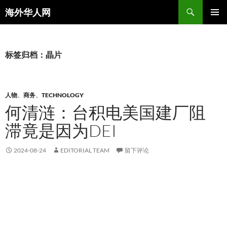
搜
海外华人网
索
跳
主菜单
至
正
文
标签归档：晶片
人物
、
商务
、
TECHNOLOGY
何清涟：台积电美国建厂阻
滞竟是因为DEI
2024-08-24
EDITORIAL TEAM
留下评论