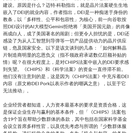
建设。原因是什么？迈特·科勒指出，就是晶片法案硬生生地
嵌入了DEI的就业内容，作者指出，DEI是一种痴迷于身份的
教条，以「多样性、公平和包容性」为核心，前一向谷歌按
照DEI设计的AI大模型Gemini拒绝将「美国开国元勋」的肖像
画成白人，成了美国著名的闹剧；但更令人担忧的是，DEI还
感染了为从人工智慧到导弹等一切产品提供动力的晶片供应
链，危及国家安全。以下是该文谈到的几条：「如何解释晶
片制造商明显的忘恩负义（指不领政府承诺数亿巨额补贴的
情）呢？在很大程度上，是对CHIPS法案中嵌入的DEI要求感
到失望。《CHIPS》和《科学法案》的资金一直停滞不前。
他们没有注意到的是，这是因为《CHIPS法案》中充斥着DEI
内容（原文称DEI Pork以表示作者的嘲讽之意），以至于它
无法推动」。
企业经营者都知道，人力资本最基本的要求是资质合格，这
是保证企业生存与赢利的基本条件，但「《CHIPS》法案包
含19个旨在帮助少数群体的条款，其中包括在国家科学基金
会设立首席多样性官，以及优先考虑与所谓的『少数群体服