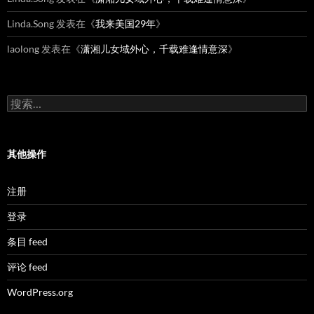
Linda.Song
发表在《
我来美国29年
》
laolong
发表在《
潇湘儿女域外心，千载难逢情意深
》
搜
索：
其他操作
注册
登录
条目 feed
评论 feed
WordPress.org