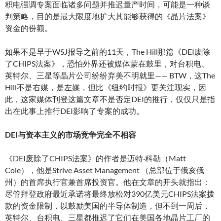
积电强调专案面临诸多问题并推迟量产时间，可能是一种谈
判策略，目的是最大限度地扩大其能够获得的《晶片法案》
资金的份额。
如果不是早于WSJ报导之前的11天，The Hill那篇《DEI废除
了CHIPS法案》，恐怕外界还被媒体蒙在鼓里，对台积电、
英特尔、三星等晶片公司纷纷弃美不明就里—— BTW，这The
Hill不是右媒，是左媒，但比《纽约时报》更关注现实，因
此，这家媒体刊登这篇文章不是否定DEI的推行，仅仅只是指
出在此事上推行DEI影响了专案的成功。
DEI与资本主义的市场竞争完全不相容
《DEI废除了CHIPS法案》的作者是迈特·科勒（Matt
Cole），他是Strive Asset Management （总部位于俄亥俄
州）的首席执行官兼首席投资官。他在文章的开头就指出：
尽管拜登政府最近承诺将最终放松对390亿美元CHIPS法案拨
款的资金限制，以鼓励美国的半导体制造，但不到一周后，
英特尔、台积电、三星都推迟了它们在美国各地晶片工厂的