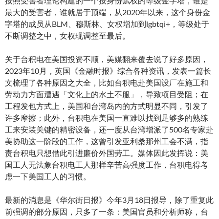
按照受害者理论构建的一个按身份赋权的等级金字塔，谁是
最大的受害者，谁就居于顶端，从2020年以来，这个身份金
字塔的成员从BLM、穆斯林、女权增加到lgbtqi+，等级处于
不断调整之中，女权现调整至最后。
关于台积电在美国投资不顺，美媒翻来覆去说了好多原因，
2023年10月，英国《金融时报》综合各种资讯，发表一篇长
文梳理了各种原因之大全，比如台积电赴美国设厂在施工和
劳动力方面遭遇「文化上的水土不服」，导致项目受阻；在
工程发包方式上，美国和台湾岛内的方式明显不同，引发了
许多摩擦；此外，台积电在美国一直难以找到足够多的熟练
工来安装关键的精密设备，还一度从台湾增派了500名专家赴
美协助这一阶段的工作，这曾引发亚利桑那州工会不满，指
责台积电只想借此引进廉价外国劳工。媒体因此发挥说：美
国工人无法象台积电工人那样辛苦高强度工作，台积电得考
虑一下美国工人的习惯。
最新的消息是《华尔街日报》今年3月18日报导，除了重复此
前强调的部分原因，只多了一条：美国官员和分析师称，台