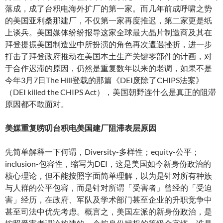
落成，成了台积电海外扩厂的第一家。而几年前成呼啸之势
的美国亚利桑那建厂，不仅第一家再度推迟，第二家更是纸
上谈兵。美国媒体纷纷报导这家全球最大晶片制造商及其在
拜登提振美国制造业中所扮演的角色再次遭遇挫折，进一步
打击了拜登政府推动在美国本土生产关键零部件的计画，对
于合作迟滞的原因，仍然是重复数年以来的老调，如果不是
今年3月7日The Hill登载的那篇《DEI废除了CHIPS法案》
（DEI killed the CHIPS Act），美国朝野连什么是真正的阻滞
原因都不敢面对。
美媒重复唠叨台积电美国建厂阻滞表层原因
先简单解释一下何谓，Diversity-多样性；equity-公平；
inclusion-包容性，缩写为DEI，这是美国如今新身份政治的
核心理论，但不能按照字面简单理解，以为是针对所有种族
与人群的公平包容，而是针对所谓「受害者」曾经的「受迫
害」经历，在政府、军队及学术部门甚至企业的升职竞争中
甚至司法中优先考虑。概言之，美国左派的新身份政治，是