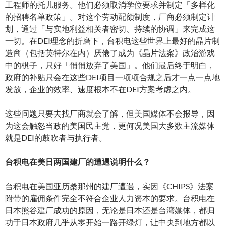
工程师的托儿服务。他们必须取消学位要求并制定「多样化
的招聘名单政策」。对这个劳动配额制度，厂商必须制定计
划，通过「与实地利益相关者密切、持续的协调」来完成这
一切。在DEI理念的折磨下，台积电这些世界上最好的晶片制
造商（包括英特尔在内）厌倦了成为《晶片法案》政治游戏
中的棋子，只好「悄悄放弃了美国」。他们最后终于明白，
政府的补贴只会在这些DEI项目一项项合规之后才一点一点地
发放，企业的效率、速度根本不在DEI方案考虑之内。
这些问题只要去找厂商就会了解，但美国媒体不会报导，因
为这会触怒当政的美国民主党，更何况美国大多数主流媒体
就是DEI的鼓吹者与执行者。
台积电在美日两国建厂的遭遇说明什么？
台积电在美国亚历桑那州的建厂遭遇，实因《CHIPS》法案
附带的雇佣条件完全不符合企业人力资本的要求。台积电在
日本熊谷建厂成功的原因，无论是日本还是台湾媒体，都归
功于日本政府几乎从零开始一路开绿灯，让中央到地方都以