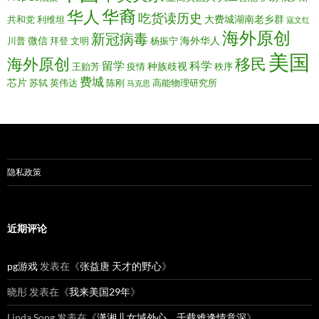
华裔
华人
吃货读历史
大费城湖南老乡群
共和党
利维坦
寇文红
海外原创
新冠病毒
微信
海外华人
川普
拜登
文明
杨振宁
美国
移民
海外原创
留学
科学
种族歧视
王贻芳
疫情
秩序
费城
芯片
苏轼
英伟达
陈刚
高能物理研究所
马克思
隐私政策
近期评论
pg游戏
发表在《
张益唐 天才的野心
》
晓彤
发表在《
我来美国29年
》
Linda.Song
发表在《
潇湘儿女域外心，千载难逢情意深
》