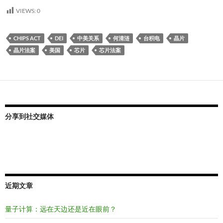
VIEWS:
0
CHIPS ACT
DEI
中美关系
何清涟
台积电
晶片
晶片法案
美国
芯片
芯片法案
分享到社交媒体
近期文章
量子计算：远在天边还是近在眼前？