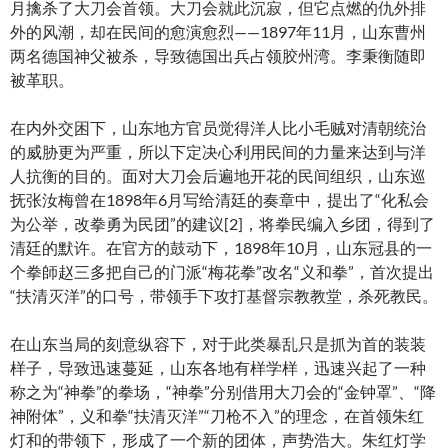
月擒杀了大刀会首领。大刀会就此沉寂，但它点燃的仇外排
外的风潮，却在民间的愈演愈烈——1897年11月，山东曹州
两名德国神父被杀，导致德国出兵占领胶州湾。李秉衡随即
被革职。
在内外交困下，山东地方官员觉得洋人比小毛贼对清朝统治
的威胁更为严重，所以下定决心利用民间的力量来达到与洋
人抗衡的目的。面对大刀会后遍地开花的民间组织，山东巡
抚张汝梅曾在1898年6月写给清廷的奏章中，提出了“化私会
为公举，改拳勇为民团”的建议[2]，将拳民编入乡团，得到了
清廷的默许。在官方的鼓动下，1898年10月，山东冠县的一
个拳師赵三多把自己的门派“梅花拳”改名“义和拳”，首次提出
“扶清灭洋”的口号，带领手下攻打基督宗教教堂，杀死教民。
在山东当局的刻意纵容下，对于此类暴乱只是抓为首的装装
样子，导致迅速蔓延，山东各地有样学样，迅速兴起了一种
称之为“神拳”的拳场，“神拳”分别借用大刀会的“金钟罩”、“降
神附体”，义和拳“扶清灭洋”“刀枪不入”的理念，在首领朱红
灯和的带领下，形成了一个新的团体，声势浩大。朱红灯学