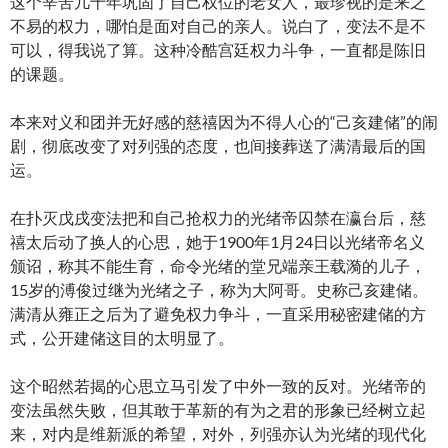
这个辛苦几十年巩固了自己权位的老女人，最珍视的是来之
不易的权力，哪怕是面对自己的亲人。说白了，变法不是不
可以，得我说了算。这种冷酷宫廷权力斗争，一直都是陈旧
的课题。
本来对义和团并无好感的慈禧因为不得人心的“己亥建储”的闹
剧，彻底改变了对列强的态度，也间接葬送了满清最后的国
运。
在扑灭戊戌变法把和自己抢权力的光绪帝囚禁在瀛台后，慈
禧太后动了换人的心思，她于1900年1月24日以光绪帝名义
颁诏，称其不能生育，命令光绪的堂兄端亲王载漪的儿子，
15岁的溥俊过继为光绪之子，称为大阿哥。史称己亥建储。
满清从雍正之后为了避免权力争斗，一直采用秘密建储的方
式，公开建储这目的太明显了。
这个昭然若揭的心思立马引发了中外一致的反对。光绪帝的
变法虽然失败，但其敢于革新的有为之君的形象已经树立起
来，对内是维新派的希望，对外，列强亦认为光绪的现代化