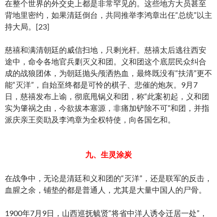
在整个世界的外交史上都是非常罕见的。这些地方大员甚至
背地里密约，如果清廷倒台，共同推举李鸿章出任“总统”以主
持大局。[23]
慈禧和满清朝廷的威信扫地，只剩光杆。慈禧太后逃往西安
途中，命令各地官兵剿灭义和团。义和团这个底层民众纠合
成的战狼团体，为朝廷抛头颅洒热血，最终既没有“扶清”更不
能“灭洋”，自始至终都是可怜的棋子、悲催的炮灰。9月7
日，慈禧发布上谕，彻底甩锅义和团，称“此案初起，义和团
实为肇祸之由，今欲拔本塞源，非痛加铲除不可”和团，并指
派庆亲王奕劻及李鸿章为全权特使，向各国乞和。
九、生灵涂炭
在战争中，无论是清廷和义和团的“灭洋”，还是联军的反击，
血腥之余，铺垫的都是普通人，尤其是大量中国人的尸骨。
1900年7月9日，山西巡抚毓贤“将省中洋人诱令迁居一处”，