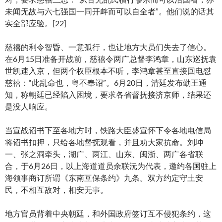
未闻无故与六七强国一同开衅而可以自全者”。他们说的话其
实全部应验。[22]
慈禧的利令智昏、一意孤行，也让地方大员们失去了信心。
在6月15日准备开战前，慈禧令两广总督李鸿章，山东巡抚袁
世凯速入京，但两个权臣根本不听，李鸿章甚至直接回电怼
慈禧：“此乱命也，粤不奉诏”。6月20日，清廷发布勤王通
知，称朝廷已经陷入困境，要求各省督抚接济京师，结果还
是没人响应。
当宣战诏书下至各地方时，铁路大臣盛宣怀下令各地电信局
将诏书扣押，只给各地督抚观看，并且劝大家抗命。刘坤
一、张之洞牵头，湖广、两江、山东、闽浙、两广各省联
合，于6月26日，以上海道道员余联沅为代表，邀约各国驻上
海领事商订所谓《东南互保条约》九条。双方约定守土安
民，不相互敌对，相安无事。
地方官员背着中央朝廷，和外国政府签订互不侵犯条约，这