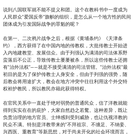
说到八国联军就不能不提义和团。这个在教科书中一度成为
人民群众“爱国反帝”旗帜的组织，是怎么从一个地方性的民间
团体成为引发国际战争的罪魁的呢？
在第一、二次鸦片战争之后，根据《黄埔条约》《天津条
约》，西方获得了在中国内地的传教权，大批传教士开始进
入内地建教堂、发展信众。由于列强认为满清的司法体系野
蛮落后不公正，导致传教士屡屡被杀，所以这些传教士还拥
有“治外法权”——就是不接受满清的司法管辖。“治外法权”最
初目的是为了保护传教士人身安全，但由于列强的强势，随
后教会将用途扩大，教会在地方冲突中往往利用这个外交特
权袒护教民，所以教民亦籍此获得特权。
在官民关系中一直处于绝对弱势的普通民众，信了洋教就能
得到实实在在的庇护，大家自然趋之若鹜。这种差异，既让
负责治理的地方官员、士绅感到受到威胁，也让仇视洋教的
民众不满。特别是洋教带来的“不拜祖宗、不缠足、不纳妾、
兴西医、重教育”等新思想，对于尚未开化的社会环境而言，