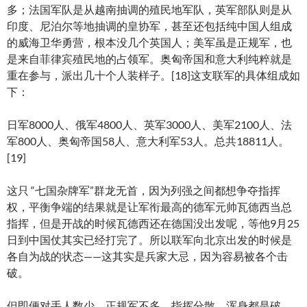
多；法国军队是从越南抽调的殖民地军队，英军部队则是从
印度、尼泊尔等地抽调的皇协军，甚至还包括纯中国人组成
的威海卫华勇营，根本没几个英国人；美军虽是正规军，也
是来自菲律宾殖民地的占领军。奥匈帝国和意大利纯粹就是
重在参与，派出几十个人装样子。[18]这支联军的具体组成如
下：
日军8000人、俄军4800人、英军3000人、美军2100人、法
军800人、奥匈帝国58人、意大利军53人。总共18811人。
[19]
这只 “七国杂牌军”群龙无首，因为列强之间都想争夺指挥
权，平衡争端的结果就是让军衔最高的德军元帅瓦德西当总
指挥，但是开战的时候瓦德西还在德国没出发呢，等他9月25
日到中国仗其实已经打完了。所以联军向北京出发的时候是
各自为战的状态——这其实是兵家大忌，因为容易被各个击
破。
但即便对手人数少、正规军不多、指挥分散，浑身都是破