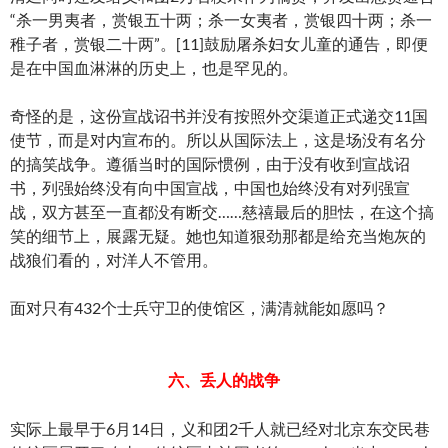
“杀一男夷者，赏银五十两；杀一女夷者，赏银四十两；杀一
稚子者，赏银二十两”。[11]鼓励屠杀妇女儿童的通告，即便
是在中国血淋淋的历史上，也是罕见的。
奇怪的是，这份宣战诏书并没有按照外交渠道正式递交11国
使节，而是对内宣布的。所以从国际法上，这是场没有名分
的搞笑战争。遵循当时的国际惯例，由于没有收到宣战诏
书，列强始终没有向中国宣战，中国也始终没有对列强宣
战，双方甚至一直都没有断交……慈禧最后的胆怯，在这个搞
笑的细节上，展露无疑。她也知道狠劲那都是给充当炮灰的
战狼们看的，对洋人不管用。
面对只有432个士兵守卫的使馆区，满清就能如愿吗？
六、丢人的战争
实际上最早于6月14日，义和团2千人就已经对北京东交民巷