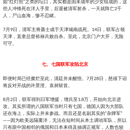
如“红灯照”之类的坛口，其实都是由未成年的少女组成的，这
些人冲锋死在洋人手里，后退被清军射杀，一天就阵亡2千
人，尸山血海，惨不忍睹。
7月9日，清军主将聂士成于天津城南战死。14日，联军占领
天津，直隶总督裕禄兵败自杀。至此，北京门户大开，无险
可守。
七、七国联军攻陷北京
即便时局已经糜烂至此，清廷并未醒悟。7月28日，慈禧下诏
将反对开战的许景澄、袁昶斩首。
8月2日，联军得到日军增援，增兵至1.8万，开始向北京进
攻。其实所谓的八国联军当时只有七国，德国人因为大部队
还在海上，实际上并未参战。而且还是名副其实的“杂牌军”
——因为欧美远隔重洋，无法在短时间从本土调动军队，所以
只有跟中国相邻的俄国和日本来得及抽调正规军，人数也较