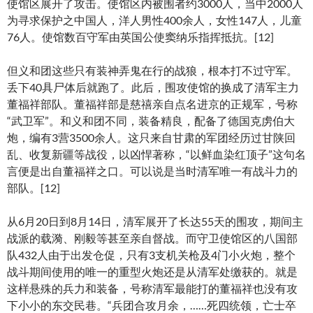
使馆区展开了攻击。使馆区内被围者约3000人，当中2000人
为寻求保护之中国人，洋人男性400余人，女性147人，儿童
76人。使馆数百守军由英国公使窦纳乐指挥抵抗。[12]
但义和团这些只有装神弄鬼在行的战狼，根本打不过守军。
丢下40具尸体后就跑了。此后，围攻使馆的换成了清军主力
董福祥部队。董福祥部是慈禧亲自点名进京的正规军，号称
“武卫军”。和义和团不同，装备精良，配备了德国克虏伯大
炮，编有3营3500余人。这只来自甘肃的军团经历过甘陕回
乱、收复新疆等战役，以凶悍著称，“以鲜血染红顶子”这句名
言便是出自董福祥之口。可以说是当时清军唯一有战斗力的
部队。[12]
从6月20日到8月14日，清军展开了长达55天的围攻，期间主
战派的载漪、刚毅等甚至亲自督战。而守卫使馆区的八国部
队432人由于出发仓促，只有3支机关枪及4门小火炮，整个
战斗期间使用的唯一的重型火炮还是从清军处缴获的。就是
这样悬殊的兵力和装备，号称清军最能打的董福祥也没有攻
下小小的东交民巷。“兵团合攻月余，……死四统领，亡士卒