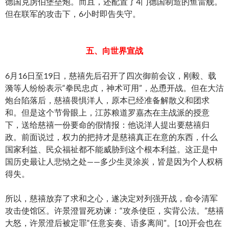
德国克虏伯堡垒炮。而且，还配置了4门德国制造的鱼雷舰。
但在联军的攻击下，6小时即告失守。
五、向世界宣战
6月16日至19日，慈禧先后召开了四次御前会议，刚毅、载
漪等人纷纷表示“拳民忠贞，神术可用”，怂恿开战。但在大沽
炮台陷落后，慈禧畏惧洋人，原本已经准备解散义和团求
和。但是这个节骨眼上，江苏粮道罗嘉杰在主战派的授意
下，送给慈禧一份要命的假情报：他说洋人提出要慈禧归
政。前面说过，权力的把持才是慈禧真正在意的东西，什么
国家利益、民众福祉都不能威胁到这个根本利益。这正是中
国历史最让人悲恸之处——多少生灵涂炭，皆是因为个人权柄
得失。
所以，慈禧放弃了求和之心，遂决定对列强开战，命令清军
攻击使馆区。许景澄冒死劝谏：“攻杀使臣，实背公法。”慈禧
大怒，许景澄后被定罪“任意妄奏、语多离间”。[10]开会也在