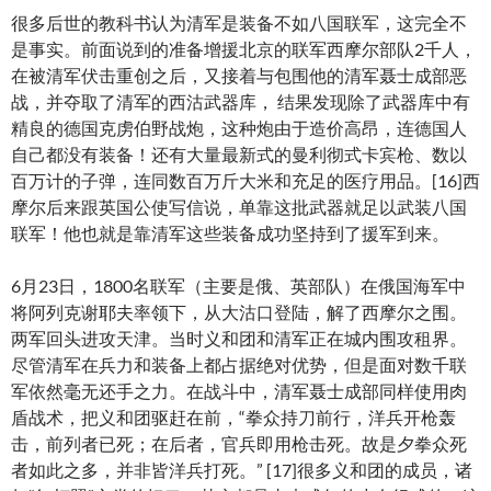
很多后世的教科书认为清军是装备不如八国联军，这完全不
是事实。前面说到的准备增援北京的联军西摩尔部队2千人，
在被清军伏击重创之后，又接着与包围他的清军聂士成部恶
战，并夺取了清军的西沽武器库， 结果发现除了武器库中有
精良的德国克虏伯野战炮，这种炮由于造价高昂，连德国人
自己都没有装备！还有大量最新式的曼利彻式卡宾枪、数以
百万计的子弹，连同数百万斤大米和充足的医疗用品。[16]西
摩尔后来跟英国公使写信说，单靠这批武器就足以武装八国
联军！他也就是靠清军这些装备成功坚持到了援军到来。
6月23日，1800名联军（主要是俄、英部队）在俄国海军中
将阿列克谢耶夫率领下，从大沽口登陆，解了西摩尔之围。
两军回头进攻天津。当时义和团和清军正在城内围攻租界。
尽管清军在兵力和装备上都占据绝对优势，但是面对数千联
军依然毫无还手之力。在战斗中，清军聂士成部同样使用肉
盾战术，把义和团驱赶在前，“拳众持刀前行，洋兵开枪轰
击，前列者已死；在后者，官兵即用枪击死。故是夕拳众死
者如此之多，并非皆洋兵打死。” [17]很多义和团的成员，诸