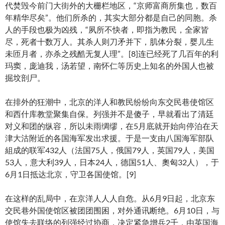
代焚毁今前门大街外的大栅栏地区，“京师富商所集也，数百
年精华尽矣”。他们所杀的，其实大部分都是自己的同胞。杀
人的手段也极为凶残，“夙所不快者，即指为教民，全家皆
尽，死者十数万人。其杀人则刀矛并下，肌体分裂，婴儿生
未匝月者，亦杀之残酷无复人理”。[8]连已经死了几百年的利
玛窦，庞迪我，汤若望，南怀仁等历史上知名的外国人也被
掘坟剖尸。
在排外的狂潮中，北京的洋人和教民纷纷向东交民巷使馆区
和西什库教堂聚集自保。列强并不是傻子，早就看出了清廷
对义和团的纵容，所以未雨绸缪，在5月底就开始向停泊在天
津大沽附近的各国海军发出求援。于是一支由八国海军部队
組成的联军432人（法国75人，俄国79人，英国79人，美国
53人，意大利39人，日本24人，德国51人、奧匈32人），于
6月1日抵达北京，守卫各国使馆。[9]
在这样的乱局中，在京洋人人人自危。从6月9日起，北京东
交民巷外国使馆区被团团围困，对外通讯断绝。6月10日，与
使馆失去联络的列强经过协商，决定紧急增兵2千，由英国海