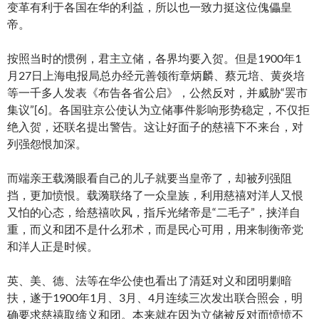
变革有利于各国在华的利益，所以也一致力挺这位傀儡皇
帝。
按照当时的惯例，君主立储，各界均要入贺。但是1900年1
月27日上海电报局总办经元善领衔章炳麟、蔡元培、黄炎培
等一千多人发表《布告各省公启》，公然反对，并威胁“罢市
集议”[6]。各国驻京公使认为立储事件影响形势稳定，不仅拒
绝入贺，还联名提出警告。这让好面子的慈禧下不来台，对
列强怨恨加深。
而端亲王载漪眼看自己的儿子就要当皇帝了，却被列强阻
挡，更加愤恨。载漪联络了一众皇族，利用慈禧对洋人又恨
又怕的心态，给慈禧吹风，指斥光绪帝是“二毛子”，挟洋自
重，而义和团不是什么邪术，而是民心可用，用来制衡帝党
和洋人正是时候。
英、美、德、法等在华公使也看出了清廷对义和团明剿暗
扶，遂于1900年1月、3月、4月连续三次发出联合照会，明
确要求慈禧取缔义和团。本来就在因为立储被反对而愤愤不