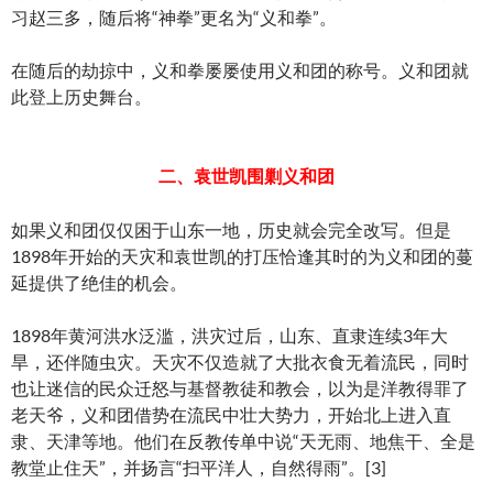
习赵三多，随后将“神拳”更名为“义和拳”。
在随后的劫掠中，义和拳屡屡使用义和团的称号。义和团就
此登上历史舞台。
二、袁世凯围剿义和团
如果义和团仅仅困于山东一地，历史就会完全改写。但是
1898年开始的天灾和袁世凯的打压恰逢其时的为义和团的蔓
延提供了绝佳的机会。
1898年黄河洪水泛滥，洪灾过后，山东、直隶连续3年大
旱，还伴随虫灾。天灾不仅造就了大批衣食无着流民，同时
也让迷信的民众迁怒与基督教徒和教会，以为是洋教得罪了
老天爷，义和团借势在流民中壮大势力，开始北上进入直
隶、天津等地。他们在反教传单中说“天无雨、地焦干、全是
教堂止住天”，并扬言“扫平洋人，自然得雨”。[3]