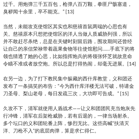
过千。用炮弹三千五百包，枪弹八百万颗，拳匪尸骸塞道，
臭秽闻十余里，卒不能克。” [13]
当然，未能攻克使馆区其实也和慈禧首鼠两端的心思也有
关。慈禧原本只想把使馆区的洋人当做人质威胁列强，所以
并不敢赶尽杀绝，总是在关键时刻留后路，围攻期间还曾经
让自己的亲信荣禄带着蔬果食物等往使馆慰问……手底下的将
领也猜透了她的心思，比如指挥炮兵的将领张怀芝就故意命
令瞄不准或者放空炮。所以总是打得热闹，却毫无进展。[14]
在另一边，为了打下教民集中躲藏的西什库教堂，义和团还
发布了一条搞笑的布告：“今为西什库洋楼无法可破，特请金
刀圣母、梨山老母，每日发疏三次，大功即可告成。” [15]
久攻不下，清军就使用人盾战术——让义和团团民充当炮灰先
行冲锋，清军在后架枪威胁，若有后退的，一律当场射杀。
多个坛口的义和团轮番上阵，惨烈无比。这些高喊“扶清灭
洋、刀枪不入”的底层肉弹，算是求仁得仁。