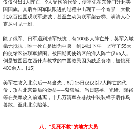
仅仅付出1人阵亡、9人受伤的代价，便率先在东便门升起美
国国旗。其后各国军队跟进的过程中出现了一个奇景：大批
北京百姓围观联军进城，甚至主动为联军架云梯。满清人心
丧尽可见一斑。
除了俄军、日军遇到清军抵抗，有100多人阵亡外，英军入城
毫无抵抗，唯一死亡是因为中暑！到14日下午，坚守了55天
的使馆区被联军解围。被围期间使馆区的洋人阵亡仅66人。
倒是被围困在西什库教堂的中国教民因为缺乏食物，被饿死
400余人。[15]
美军在攻入北京后一马当先，8月15日仅仅以7人阵亡的代
价，攻占北京最后的堡垒——紫禁城。当日慈禧、光绪、隆裕
等在美军攻入前逃离，十几万清军在巷战中装装样子后作鸟
兽散。至此北京陷落。
八、“见死不救”的地方大员