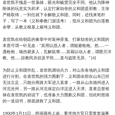
袁世凯不愧是一世枭雄，眼光和毓贤完全不同。他认为降神
附体的玩意实为邪术，认定打家劫舍的义和团是邪教，主张
严格取缔，一到任就下令解散义和团。同时，还找来笔杆
子，写了一本《义和拳教门源流考》，指斥义和团为白莲教
余孽，从教义根基上摧垮义和团。
袁世凯在给朝廷的奏章中对装神弄鬼、打家劫舍的义和团的
本质可谓一针见血：“其用以惑人者，谓能避枪炮。然……一
遇枪炮，辄伤毙多人，瓦解鼠窜……其藉以动人者，谓图灭洋
教。然……掠教民亦掠及平民……直与盗匪无异。” [4]
为防止义和团作乱，袁世凯调动兵力，对山东各地的义和团
进行分割。在袁世凯的强力围剿下，义和团余部在山东已经
无法立足，只能分两路大军进入直隶，一路从山东德州进入
河北沧州，另一路从河北保定白洋淀进入天津。直隶总督裕
禄在袁世凯的劝说下，也准备大力围剿义和团，但此时慈禧
的一道诏书，彻底拯救了义和团。
1900年1月11日，慈禧颁布上谕，要求地方官只需查拿滋事