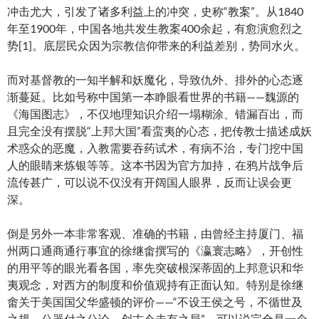
冲击尤大，引发了诸多利益上的冲突，史称“教案”。从1840
年至1900年，中国各地共发生教案400余起，有愈演愈烈之
势[1]。底层民众因为宗教信仰带来的利益差别，势同水火。
而对基督教的一知半解和妖魔化，导致仇外、排外的心态逐
渐蔓延。比如号称中国第一本睁眼看世界的书籍——魏源的
《海国图志》，不仅地理知识介绍一塌糊涂、错漏百出，而
且完全没有摆脱“上邦大国”看蛮夷的心态，把传教士描述成妖
术惑众的恶魔，入教需要吞药试术，有病不治，专门挖中国
人的眼睛来炼银等等。这本书因为官方加持，在鸦片战争后
流传甚广，可以说不仅没有开阔国人眼界，反而让误会更
深。
倒是另外一本非常客观、准确的书籍，由曾经主持厦门、福
州两口通商通行事宜的徐继畬撰写的《瀛寰志略》，开创性
的用平等的眼光看各国，率先突破根深蒂固的上邦意识和华
夷观念，对西方的制度和价值观持有正面认知。特别是徐继
畬关于美国国父华盛顿的评价——“不设王侯之号，不循世及
之规，公器付之公论，创古今未有之局”，可以说完全是一个