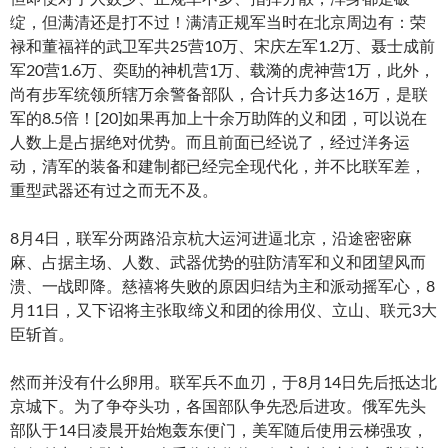
绽，但满清还是打不过！满清正规军当时在北京周边有：荣
禄和董福祥的武卫军共25营10万、宋庆左军1.2万、聂士成前
军20营1.6万、奕劻的神机营1万、载漪的虎神营1万，此外，
尚有步军统领所辖万余警备部队，合计兵力多达16万，是联
军的8.5倍！[20]如果再加上十余万助阵的义和团，可以说在
人数上是占据绝对优势。而且前面已经说了，经过洋务运
动，清军的装备和建制都已经完全现代化，并不比联军差，
重型武器还有过之而无不及。
8月4日，联军分两路沿京杭大运河进逼北京，沿途密密麻
麻、占据主场、人数、武器优势的驻防清军和义和团望风而
溃、一战即降。慈禧将失败的原因归结为主和派动摇军心，8
月11日，又下诏将主张取缔义和团的徐用仪、立山、联元3大
臣斩首。
然而并没有什么卵用。联军兵不血刃，于8月14日先后抵达北
京城下。为了争夺头功，各国部队争先恐后进攻。俄军先头
部队于14日凌晨开始炮轰东便门，美军随后使用云梯强攻，