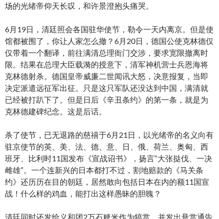
场的光绪帝仰天长叹，和许景澄抱头痛哭。
6月19日，清廷照会各国驻华使节，勒令一天内离京。但是使
馆都被围了，你让人家怎么撤？6月20日，德国公使克林德仅
仅带着一个翻译，前往满清总理衙门交涉，要求宽限撤离时
限。结果在总理大臣载漪的授意下，清军神机营士兵恩海将
克林德射杀。德国皇帝威廉二世闻讯大怒，决意报复，当即
决定派遣远征军出征。只是这只军队还没达到中国，满清就
已经被打趴下了。但是日后《辛丑条约》的第一条，就是为
克林德建碑纪念。这是后话。
杀了使节，已无退路的慈禧于6月21日，以光绪帝的名义向有
驻京使节的英、美、法、德、意、日、俄、荷兰、奥匈、西
班牙、比利时11国发布《宣战诏书》，扬言“大张挞伐、一决
雌雄”。一个连新兴的日本都打不过，割地赔款的《马关条
约》还历历在目的朝廷，居然敢向包括日本在内的额11国宣
战！什么样的鸡血，能打出这样愚昧的胆魄？
清廷同时还发给义和团2万石粳米作为犒赏，并发出悬赏通告