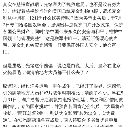
其实在慈禧宣战后，光绪帝为了挽救危局，也不是没有努力
过。他背着慈禧给当时的美国总统麦金利拍电报，请求麦金
利从中调和。[21]为什么找美帝呢？因为美帝出兵后，于7月
3日专门给各国发照会，强调出兵是保护门户开放政策，保护
各国公民财产，同时“给中国带来永久的安全与和平，维护中
国领土与管理完整”，这是联军中唯一让清廷听得暖心的声
明。麦金利也答应光绪帝，只要保证外国人安全，他会帮
忙。
但是显然，光绪这个傀儡，说也是白说。太后、皇帝在北京
火烧眉毛，满清的地方大员都干什么去了？
应该说，经过洋务运动、甲午战争，已经开了眼界、深感危
机的满清地方大员和鸦片战争时期相比，清醒了不少。早在5
月31日，湖广总督张之洞就拍电报给朝廷，骂义和团“借闹教
而作乱，专为国家挑衅”，并预言各国肯定会出兵，“大局将难
收拾。”两江总督刘坤一则认为义和团“名为忠义，实为叛
逆”。在知悉慈禧准备宣战后，两人还联合多省督抚通电反
对，要求慈禧三思：“从古无乱民横行惨杀而可以治国者，亦