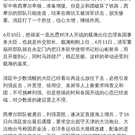
军中将西摩尔率领，准备增援。但是义和团破坏了铁路，西
摩尔的部队只能改道，结果在廊坊又被清军伏击，损失惨
重。清廷打了一个胜仗，信心大增，继续作死。
6月10日，慈禧派一直怂恿对洋人开战的载漪出任总理各国事
务大臣，也就是外交部长。载漪刚刚上任，6月11日，清军董
福祥部队就在永定门内把日本驻华使馆书记杉山彬射杀，而
且开腹剖心，同时马蹄踏尸，残忍至极。这样的举动还受到
载漪的嘉奖。
清廷中少数清醒的大臣已经看出再这么放任下去，必然引发
列强反击，许景澄、徐用仪、袁昶等人上奏要求缉查义和
团，不可挑衅列强。但是慈禧此时和各国开战的心思已经发
端，对少数派的建议置之不理。
西摩尔部队被袭后，列强震怒，遂决定直接海上增兵，于16
日向清廷发出最后通牒，要求交出扼守天津的大沽炮台。大
沽炮台号称固若金汤，在洋务运动后大规模改建，配备的是