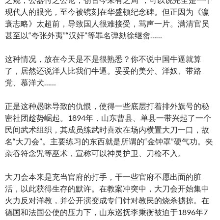
现代人的眼光，至今被镌刻在华盛顿纪念碑。但正因为《瀛
寰志略》太超前，导致国人很难接受，骂声一片。满清官员
甚至以“夸张外夷”“汉奸”等罪名弹劾徐继畬……
这种情况，放在今天是不是很熟悉？你不说中国牛逼就算
了，居然还说洋人比我们牛逼。妥妥的美分、洋奴、带路
党、慕洋犬……
正是这种愚昧导致的仇恨，使得一些底层打着排外旗号的秘
密社团趁势崛起。1894年，山东曹县、单县一带兴起了一个
民间武术组织，其成员练武时喜欢在场内横置大刀一口，故
名“大刀会”。主要练习的东西就是所谓的“金钟罩”硬气功。夹
杂吞符念咒等巫术，宣称可以神灵护卫、刀枪不入。
大刀会本来是充当官府的打手，干一些官府不愿出面的脏
活，以此获得生存的默许。在教案冲突中，大刀会开始集中
火力反对洋教，并公开演变成专门针对教民的烧杀掳掠。在
德国和法国公使的压力下，山东巡抚李秉衡被迫于1896年7