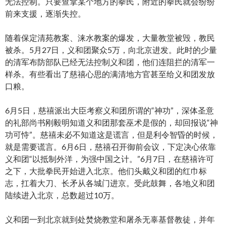
无法控制。只要查拿某个地方的拳民，附近的拳民就会纷纷
前来支援，逐渐失控。
随着保定清苑教案、涞水教案的爆发，大量教堂被毁，教民
被杀。5月27日，义和团聚众5万，向北京进发。此时的少量
的清军布防部队已经无法控制义和团，他们连阻拦的清军一
样杀。有些看出了慈禧心思的满清地方官甚至给义和团发放
口粮。
6月5日，慈禧派出大臣考察义和团所谓的“神功”，深体圣意
的礼部尚书刚毅明知道义和团那套巫术是假的，却回报说“神
功可恃”。慈禧未必不知道这是谎言，但是利令智昏的时候，
就是需要谎言。6月6日，慈禧召开御前会议，下定决心依靠
义和团“以抵制外洋，为强中国之计。”6月7日，在慈禧许可
之下，大批拳民开始进入北京。他们头戴义和团的红巾标
志，扛着大刀、长矛从各城门进京。受此鼓舞，各地义和团
陆续进入北京，总数超过10万。
义和团一到北京就到处焚烧教堂和屠杀无辜基督教徒，并年