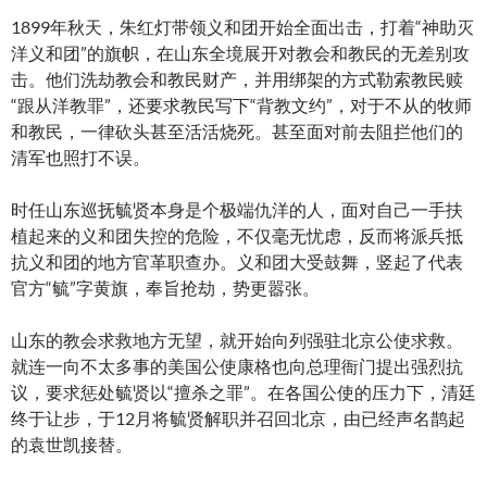
1899年秋天，朱红灯带领义和团开始全面出击，打着“神助灭
洋义和团”的旗帜，在山东全境展开对教会和教民的无差别攻
击。他们洗劫教会和教民财产，并用绑架的方式勒索教民赎
“跟从洋教罪”，还要求教民写下“背教文约”，对于不从的牧师
和教民，一律砍头甚至活活烧死。甚至面对前去阻拦他们的
清军也照打不误。
时任山东巡抚毓贤本身是个极端仇洋的人，面对自己一手扶
植起来的义和团失控的危险，不仅毫无忧虑，反而将派兵抵
抗义和团的地方官革职查办。义和团大受鼓舞，竖起了代表
官方“毓”字黄旗，奉旨抢劫，势更嚣张。
山东的教会求救地方无望，就开始向列强驻北京公使求救。
就连一向不太多事的美国公使康格也向总理衙门提出强烈抗
议，要求惩处毓贤以“擅杀之罪”。在各国公使的压力下，清廷
终于让步，于12月将毓贤解职并召回北京，由已经声名鹊起
的袁世凯接替。