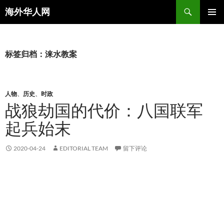
搜
海外华人网
索
跳
主菜单
至
正
文
标签归档：涞水教案
人物
、
历史
、
时政
战狼劫国的代价：八国联军
起兵始末
2020-04-24
EDITORIAL TEAM
留下评论