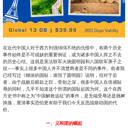
在近代中国人对于西方列强绵绵不绝的仇恨中，有两个历史
事件始终是不可或缺的重要例证，成为诸多中国人挥之不去
的历史心结。这就是英法联军火烧圆明园和八国联军庚子之
役——事实上很多中国人并不清楚两者是不同的事件。前者我
已经写过《糊涂的国耻：谁毁了圆明园》说明，但对于后
者，由于战败后赔款之巨，受创之深，很多中国人在倍感耻
辱的同时，几乎不知道这个所谓的国耻起因为何。这个在西
方史书中称之为“中国解救远征”的事件，是无端受辱还是挑衅
挨揍，厘清事实恐怕更有助于我们今天反思战狼劫国的代
价。
一、义和团的崛起