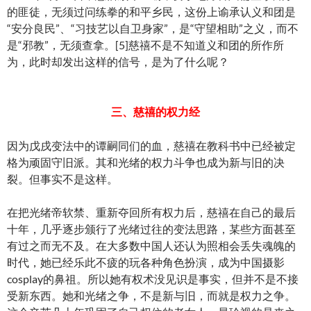
的匪徒，无须过问练拳的和平乡民，这份上谕承认义和团是
“安分良民”、“习技艺以自卫身家”，是“守望相助”之义，而不
是“邪教”，无须查拿。[5]慈禧不是不知道义和团的所作所
为，此时却发出这样的信号，是为了什么呢？
三、慈禧的权力经
因为戊戌变法中的谭嗣同们的血，慈禧在教科书中已经被定
格为顽固守旧派。其和光绪的权力斗争也成为新与旧的决
裂。但事实不是这样。
在把光绪帝软禁、重新夺回所有权力后，慈禧在自己的最后
十年，几乎逐步颁行了光绪过往的变法思路，某些方面甚至
有过之而无不及。在大多数中国人还认为照相会丢失魂魄的
时代，她已经乐此不疲的玩各种角色扮演，成为中国摄影
cosplay的鼻祖。所以她有权术没见识是事实，但并不是不接
受新东西。她和光绪之争，不是新与旧，而就是权力之争。