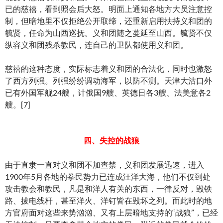
已的慈禧，看到照会后大怒。明面上通知各地方大员注意控
制，但暗地里不仅拒绝公开取缔，还重新启用扶持义和团的
毓贤，任命为山西巡抚。义和团随之蔓延至山西。毓贤不仅
纵容义和团残杀教民，连自己的卫队都使用义和团。
慈禧的这种态度，实际标志着义和团的合法化，同时也激怒
了西方列强。列强纷纷调动海军，以防不测。天津大沽口外
已有外国军舰24艘，计俄国9艘、英德日各3艘、法美意各2
艘。[7]
四、失控的战狼
由于直隶一直对义和团不加查禁，义和团发展迅速，进入
1900年5月各地的拳民势力已连成汪洋大海，他们不仅到处
攻击教会和教民，凡是和洋人有关的东西，一律反对，毁铁
路、拔电线杆，甚至洋火、洋钉皆在毁坏之列。而此时的地
方官府面对这些来势汹汹、又有上层暗地支持的“战狼”，已经