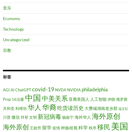
音乐
Economy
Technology
Uncategorized
宗教
标签
covid-19
philadelphia
AGI
AI
ChatGPT
NVDA
NVIDIA
中国
中美关系
亚裔美国人
人工智能
Prop 16法案
伊朗
俄罗斯
华裔
华人
吃货读历史
大费城湖南老乡群
共和党
利维坦
寇文红
海外原创
新冠病毒
微信
海外华人
川普
拜登
文明
杨振宁
美国
移民
海外原创
留学
科学
种族歧视
王贻芳
疫情
秩序