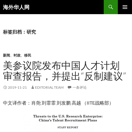
搜
海外华人网
索
跳
主菜单
至
正
文
标签归档：研究
新闻
、
时政
、
移民
美参议院发布中国人才计划
审查报告，并提出“反制建议”
2019-11-21
EDITORIAL TEAM
一条评论
中文译作者：肖尧 刘霏霏 刘发鹏 高越 （IITE战略部）