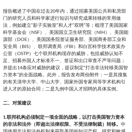
报告概述了中国在过去20年内，通过招募美国公共和私营部
门的研究人员和科学家进行知识与研究成果转移的常用做
法，例如建立“影子实验室”和人才“双聘”等；梳理了美国国家
科学基金会（NSF）、美国国立卫生研究院（NIH）、美国能
源部（DOE）、美国国务院签证服务部、美国商务部工业和
安全局（BIS）、联邦调查局（FBI）和白宫科学技术政策办
公室（OSTP）七个联邦机构现存的威胁，包括威胁认知不
足、招募外国人才标准不一、签证和出口审查不严等问题；
并提出14条应对威胁的建议，提议制定“打击非法转移美国智
力资本”的全面战略。此外，报告发布两份附件：一是其搜集
的有关清华大学、中山大学、国家外国专家局等学术机构引
进人才的原始合同；二是九例中国人才招聘的具体实例。
二、对策建议
1.联邦机构必须制定一项全面的战略，以打击美国智力资本
的非法和法外（即超出法律权限、不受法律制裁）转移。
中
国使用非法和法外机制来获取美国的知识产权、研究和敏感