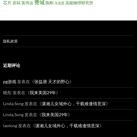
费城
芯片
苏轼
英伟达
陈刚
高能物理研究所
马克思
隐私政策
近期评论
pg游戏
发表在《
张益唐 天才的野心
》
晓彤
发表在《
我来美国29年
》
Linda.Song
发表在《
潇湘儿女域外心，千载难逢情意深
》
Linda.Song
发表在《
我来美国29年
》
laolong
发表在《
潇湘儿女域外心，千载难逢情意深
》