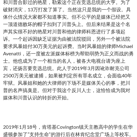
和川普合影过的艳星，勒索这个正在竞选总统的大亨。为了
破财消灾，13万打发了算了。当然这只是我的一个假设。具
体什么情况大家都不知道事实。但不公平的是媒体已经把又
一顶道德败坏的帽子扣到了川普头上。但后来结果是这个名
声其实很不好的艳星对川普和他的律师科恩进行了多项起
诉。一个起诉因缺乏证据为由被法院驳回，另外一个被法院
要求风暴姐付30万美元的起诉费。当时风暴姐的律师Michael
Avenatti，还一度被左派媒体标榜为帮助弱势为正义而战的勇
士。他也成为了一个相当的名人，被各大电视台请为座上
宾，还扬言要竞选总统。此人于2019年3月因讹诈耐克公司
2500万美元被逮捕，如果被判定所有罪名成立，会面临40年
牢狱。风暴姐和她的大律师的下场不是媒体关心的事，把川
普的名声搞臭是。但对于我这个反川人士，这恰恰成为我对
媒体和川普认识的转折的开始。
2019年1月18号，肯塔基Covington镇天主教高中的学生在华
盛顿参加了”支持生命“的游行后在林肯纪念堂广场上等校车。