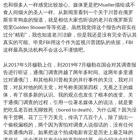
也和很多人一样感觉比较放心。媒体更是把Mueller描绘成不
食人间烟火的圣人一样。从新闻里看到一个关于川普在俄罗
斯非常狗血的报道，就是相信大家也听说的老川在俄罗斯宾
馆里Golden Shower等等劣迹。虽然我觉得这个报告内容实在
过分“精彩”，我也知道老川洁癖，但是我还是没有完全否认其
真实的可能。毕竟FBI用这个作为监视川普团队的依据，FBI
这样最高执法机构不会这么不谨慎吧。
从2017年5月穆勒上任，到2019年7月穆勒在国会对其调查报
告进行听证，通俄门调查跨越了两年多时间。这两年多里通
过对通俄门，和其他和川普相关的并行事件的关注，我对川
普，对反对他的民主党，对号称美国第四权，无冕之王的媒
体，有了很多新的认识。我的观点也发生了根本的改变。关
于通俄门调查的过程，引用一位著名媒体人的说法，就是要
把吃瓜老百姓无聊致死（bored to death)。为什么呢？因为没
有干货啊。花了三千万美元，传讯了几百个人，除了搞出一
个偷税漏税的，两个因为害怕对调查人说假话的，没有任何
实质通俄内容。如果把这个拍成电影肯定是历史上最乏味的
谍战片。这个谍战片有个比较喜剧的结尾。但介绍这个结尾