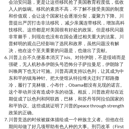
会治安问题，更是让这些移民抢了美国教育程度低，低收
入人的饭碗。移民的素质不高，不了解不接受美国的制度
和价值观，会让这个国家社会逐渐分裂，凝聚力下降。川
普提出严厉打击非法移民， 减少亲属连带移民，增加高科
技移民。这些都是对美国很有好处的政策。但是移民问题
非常棘手，到现在也没有在国会通过相关重大的法案。川
普鲜明的观点已经影响了选民和政界，虽然问题没有解
决，他在这个至关重要的问题是，也做出了贡献。
川普上台不久便基本消灭了isis。对待伊朗，不是绥靖而是
强硬，无人机秒杀伊朗头号恐怖分子萨拉曼尼，伊朗除了
叫唤两下也无计可施。川普高调支持以色列，让其成为中
东和平的镇海神针。把大使馆从特拉维夫迁到了耶路撒
冷，履行了克林顿，小布什，Obama都没有兑现的诺言。
这个举动并没有造成中东的动荡。相反，川普政府却在近
期促成了以色列和阿联酋，巴林，和苏丹等阿拉伯国家的
和平协议。这些成就证明了川普的peace through strength
政策的正确。
川普竞选的时候被媒体描绘成一个种族主义者。但他在任
期间却做了好几项帮助有色人种的大事。刑罚改革（First