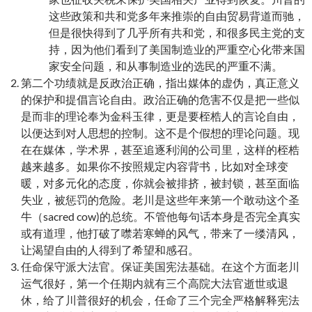
这些政策和共和党多年来推崇的自由贸易背道而驰，
但是很快得到了几乎所有共和党，和很多民主党的支
持，因为他们看到了美国制造业的严重空心化带来国
家安全问题，和从事制造业的选民的严重不满。
第二个功绩就是反政治正确，指出媒体的虚伪，真正意义
的保护和提倡言论自由。政治正确的危害不仅是把一些似
是而非的理论奉为金科玉律，更是要桎梏人的言论自由，
以便达到对人思想的控制。这不是个假想的理论问题。现
在在媒体，学术界，甚至追逐利润的公司里，这样的桎梏
越来越多。如果你不按照规定内容背书，比如对全球变
暖，对多元化的态度，你就会被排挤，被封锁，甚至面临
失业，被惩罚的危险。老川是这些年来第一个敢动这个圣
牛（sacred cow)的总统。不管他每句话本身是否完全真实
或有道理，他打破了噤若寒蝉的风气，带来了一缕清风，
让渴望自由的人得到了希望和感召。
任命保守派大法官。保证美国宪法基础。在这个方面老川
运气很好，第一个任期内就有三个高院大法官逝世或退
休，给了川普很好的机会，任命了三个完全严格解释宪法