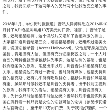
之前，我要回顾一下这两年内的另外两个让我改变立场的事
件。
2018年1月，华尔街时报报道川普私人律师科恩在2016年10
月付了A片艳星风暴姐13万美元封口费。哇塞，川普除了通
俄，还与艳星瞎搞，这个谍战片又增加了香艳刺激的插曲。
大家都知道川普结婚三次，老婆都是模特，还组织过选美比
赛，说脏话被录音（Access Hollywood)。说他是守身如玉的
圣徒，肯定没有人信。但没有充分证据反驳之前，一个人对
自己的辩解也就应该被默认为事实。这是法制的基础，也是
我判断案例的原则。消息出来以后，川普否认和艳星有私通
关系，艳星说他们有过一夜情。当时所有媒体，包括支持川
普的福克斯，还有几乎所有吃瓜群众，都默认川普和风暴姐
有染。虽然那时候我还不是川普的支持者，出于我前面提到
的原则，我有不同的看法。艳星说有关系，川普说没有关
系，为什么只能信艳星不能信总统？当然我后来也意识到美
国在流行着一种只要是女性的话就可信的论调（参见卡瓦诺
大法官听证）。至于那13万封口费，对于我很好理解。一个