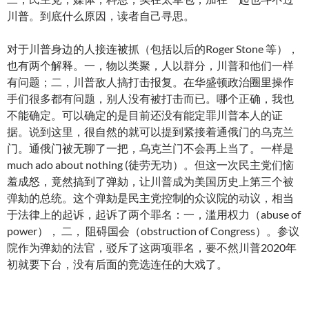
川普。到底什么原因，读者自己寻思。
对于川普身边的人接连被抓（包括以后的Roger Stone 等），
也有两个解释。一，物以类聚，人以群分，川普和他们一样
有问题；二，川普敌人搞打击报复。在华盛顿政治圈里操作
手们很多都有问题，别人没有被打击而已。哪个正确，我也
不能确定。可以确定的是目前还没有能定罪川普本人的证
据。说到这里，很自然的就可以提到紧接着通俄门的乌克兰
门。通俄门被无聊了一把，乌克兰门不会再上当了。一样是
much ado about nothing (徒劳无功）。但这一次民主党们恼
羞成怒，竟然搞到了弹劾，让川普成为美国历史上第三个被
弹劾的总统。这个弹劾是民主党控制的众议院的动议，相当
于法律上的起诉，起诉了两个罪名：一，滥用权力（abuse of
power）， 二， 阻碍国会（obstruction of Congress）。参议
院作为弹劾的法官，驳斥了这两项罪名，要不然川普2020年
初就要下台，没有后面的竞选连任的大戏了。