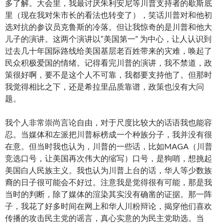
多了解。大会里，我最讨厌朱利安尼等川普支持者的歇斯底
里（现在我对朱市长的看法也转变了），笑话川普对和他初
选对抗的参议员克鲁斯的冷落。但让我惊奇的是川普和他大
儿子的演讲。这两个演讲以”美国第一“ 为中心，让人认识到
过去几十年国际路线给美国基层老百姓带来的灾难，唤起了
民众积极爱国的情绪。记得看完川普的演讲，我不禁道，政
策很好啊，要不是这个人不可靠，我都要支持他了。但那时
我觉得相比之下，还是希拉里品质靠谱，政策也没有大问
题。
我个人非常崇尚言论自由，对于尺度比较大的话语我也能容
忍。当媒体和左派把川普标榜成一个种族分子，我并没有很
在意。但当时我也认为，川普的一些话，比如MAGA（川普
竞选口号，让美国再次伟大的缩写）口号，是狗哨，想挑起
美国白人民族主义。我也认为川普上台的话，华人等少数族
裔的日子很可能会不好过。注意我是觉得很有可能，那是我
当时的判断，除了媒体的渲染其实没有确凿的证据。那一阵
子，我花了好多时间在网上和华人川粉辩论，揭穿他们喜欢
传播的攻击民主党的谣言，真心实意的为民主党助选。当