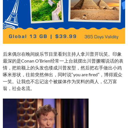
后来偶尔在晚间娱乐节目里看到主持人拿川普开玩笑。印象
最深的是Conan O’Brien经常一上台就摆出川普撅嘴说话的表
情，把前额上的头发也缕成川普发型，然后把右手做出小鸡
啄米形状，往前突然伸出，同时说“you are fired”，博得观众
一笑。让我也不忘记这个被媒体作为笑料的商人，亿万富
翁，社会名流。