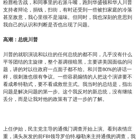
粉唇枪舌战，和同事里的右派斗嘴，跑到华盛顿和华人川普
支持者辩论，捐钱，扫街，有时还受到一些被扫家庭的冷落
甚至敌意，我心里很不是滋味。但同时，我也深刻的意思到
我自己的认识和判断是否也出现了问题。
高潮：总统川普
川普的就职演说和以往的任何总统的都不同，几乎没有什么
平等团结的主旋律，整个基调很暗黑，主要讲美国面临的问
题，讲的对以往政府一点面子都不给。和川普80%的讲话一
样，很刺激也很有争议。一些容易煽情的人把这个演讲要不
看成希特勒式，要不看成救世主式。我当时的总结是，指出
问题是解决问题的第一步。这个我反对的新总统，没有继续
丢分，而是让我对他的政策有了进一步的了解。
上任伊始，民主党主导的通俄门调查开始上演。看到表情庄
重，满头灰发的前FBI领导罗伯特.穆勒来主持通俄的调查，我