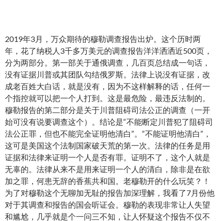
2019年3月，万众期待的穆勒调查报告出炉。这个历时两
年，花了纳税人3千多万美元的调查报告洋洋洒洒近500页，
分为两部分。第一部关于通俄调查，几百页总结成一句话，
没有证据川普或其团队勾结俄罗斯。法律上说没有证据，改
成老百姓大白话，就是没有，因为不这样解释的话，任何一
个指控就可以把一个人打到。这是最危险，最违反法制的。
穆勒报告的第二部分是关于川普阻碍司法公正的调查（一开
始可没有说要调查这个）。结论是“不能断定川普犯了阻碍司
法公正罪，但也不能完全证明他清白”。“不能证明他清白”，
这可是美国这个法制国家破天荒的第一次。法律的任务是用
证据和法律来证明一个人是否有罪。证明不了，这个人就是
无辜的。法律从来不是用来证明一个人的清白，除非是在欲
加之罪，何患无辞的香蕉共和国。老穆勒开的什么玩笑？！
为了对穆勒这个无聊加无耻的报告加深理解，我看了7月份他
对于其调查和报告的国会听证会。穆勒的表现非常让人失望
和尴尬，几乎就是个一问三不知，让人怀疑这个报告不仅不