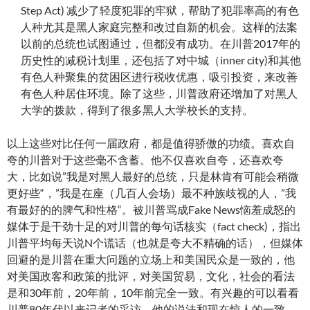
Step Act) 减少了轻度犯罪的牢狱，帮助了犯罪率高的有色
人种尤其是黑人家庭完整和改过自新的机会。这样的法案
以前的总统也试图通过，但都没有成功。在川普2017年的
历史性的减税计划里，还包括了对中城（inner city)和其他
有色人种聚集的贫困区进行税收优惠，吸引投资，来改善
有色人种居住环境。除了这些，川普政府还增加了对黑人
大学的拨款，得到了很多黑人大学校长的支持。
以上这些对比任何一届政府，都是值得骄傲的功绩。喜欢自
夸的川普对于这些毫不含蓄。他不仅喜欢自夸，还喜欢夸
大，比如说”我是对黑人最好的总统，只是林肯有可能会稍微
更好些“，”我是在座（几百人会场）最不种族歧视的人，”我
有最好的的脾气和性格“。被川普骂成Fake News恼羞成怒的
媒体于是干劲十足的对川普的每句话核实（fact check)，指出
川普平均每天说N个谎话（也就是夸大不精确的话），但媒体
回避的是川普在重大问题的立场上和美国民众是一致的，他
对美国政客和政策的批评，对美国贸易，文化，社会的看法
是和30年前，20年前，10年前完全一致。有兴趣的可以看看
川普80年代以来记者的采访，他的说法和现在惊人的一致。