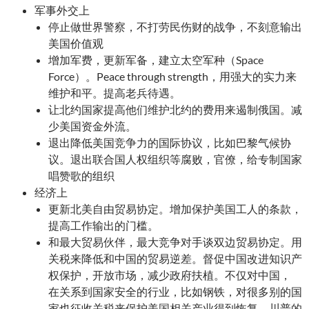
军事外交上
停止做世界警察，不打劳民伤财的战争，不刻意输出
美国价值观
增加军费，更新军备，建立太空军种（Space
Force）。Peace through strength，用强大的实力来
维护和平。提高老兵待遇。
让北约国家提高他们维护北约的费用来遏制俄国。减
少美国资金外流。
退出降低美国竞争力的国际协议，比如巴黎气候协
议。退出联合国人权组织等腐败，官僚，给专制国家
唱赞歌的组织
经济上
更新北美自由贸易协定。增加保护美国工人的条款，
提高工作输出的门槛。
和最大贸易伙伴，最大竞争对手谈双边贸易协定。用
关税来降低和中国的贸易逆差。督促中国改进知识产
权保护，开放市场，减少政府扶植。不仅对中国，
在关系到国家安全的行业，比如钢铁，对很多别的国
家也征收关税来保护美国相关产业得到恢复。川普的