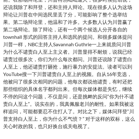
还说我除了和拜登，还和主持人辩论。现在很多人认为这场
辩论让川普在中间选民里丢了分，可能影响了整个选举结
果。第二场辩论里，他温和了许多。大多数人认为川普赢了
第二场辩论。除了辩论，还有一个两个候选人分开各自的
townhall 形式的回答主持人和选民的提问。和很多媒体提问
川普一样，NBC主持人Savannah Guthrie一上来就质问川普
为什么不谴责白人至上主义者。川普显得不耐烦，说我已经
谴责过很多次，你们为什么每次都问。川普还说除了谴责白
人至上，他还谴责打砸抢，施行暴力的安提法。读者可以到
YouTube搜一下川普谴责白人至上的视频。自从16年竞选，
他被问了很多次相同的问题，他每次都说他谴责，有时还把
那些组织的具体名字都列出来。但每次媒体都是失忆，继续
不停的问这个问题，不仅是问，还是挑衅的反问“你为什不谴
责白人至上”。说实在的，我真佩服老川的耐性。如果我被这
样追问，可能都要忍不住打人了。对比之下，媒体问拜登“川
普支持白人至上，你为什么不气愤？” 对于这样的双标，这么
关心时政的我，也只好换台或关电视了。