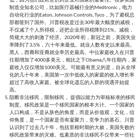
制造业知名公司，比如医疗器械行业的Medtronic，电力
自动化行业的Eaton, Johnson Controls, Tyco，为了避税总
部都签到了国外。川普税改是过去30年最大幅度的减税，
不仅减了个人所得税，还把企业所得税降到21%。减税，
简规大大的刺激了经济。2020年初，新冠之前，美国失业
率降到了3.5%，六十年来最低。就业人数有史以来最高。
黑人，西裔和亚裔就业率历史最高。中位家庭收入在川普
任期增加了4000多美元，相比之下Obama八年任期内，家
庭收入仅仅增加1000美元。可能最有意义的是，自从全球
化的几十年来，美国第一次中低收入的家庭的收入增长率
超过了高收入家庭。被全球化遗忘的人群的境遇开始提
高。
阻断非法移民，限制移民， 提倡以能力为审核标准的移民
制度。移民政策是一个移民国家的根本大计。一个国家的
人口构成，不是从肤色的角度，而是从价值观，文化，信
仰角度，是一个国家是否有凝聚力，竞争力的基石。川普
认识到了过去几十年，包括里根时期的大赦，美国失败的
移民政策带来的灾难。低素质的非法移民不仅带来一些社