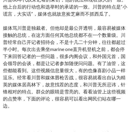
他上台后的行动也和选举时的承诺的一致。川普的特点是“小
谎言，大实话”，媒体也就故意捡芝麻而不抓西瓜了。
媒体骂川普是独裁者。但他却是最公开透明，最容易被媒体
接触的总统，在这方面任何其他总统都不在一个数量级。川
普经常自己开记者招待会，不是十几二十分钟，往往都超过
半小时。每次出去乘坐marine one直升机登机之前，都会停
下来回答记者的一些问题，很多内阁会议，和外国元首，国
会领导的会谈，都是让记者参加随便问问题。有了油管，这
些都能看到。这些视频信息量很大，有的也像喜剧小品一样
逗乐。经常看川普和媒体唇枪舌战，很容易就看出自认为精
英的媒体居高林下，故意找茬的态度，和川普无所忌讳，针
锋相对的特点。群众的眼睛是雪亮的。看看油管上这些视频
的点赞率，下面的评论，很容易可以看出网民们站在哪一
边。