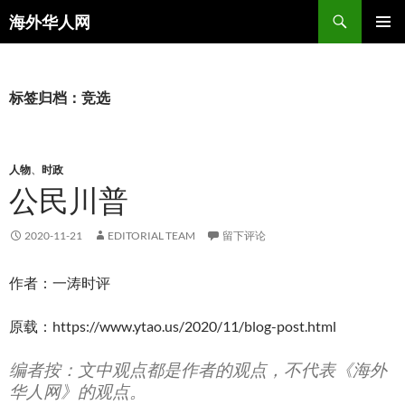
搜
海外华人网
索
跳
主菜单
至
正
文
标签归档：竞选
人物
、
时政
公民川普
2020-11-21
EDITORIAL TEAM
留下评论
作者：一涛时评
原载：https://www.ytao.us/2020/11/blog-post.html
编者按：文中观点都是作者的观点，不代表《海外
华人网》的观点。