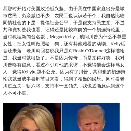
我那时开始对美国政治感兴趣。由于我在中国家庭出身是城
市贫民，穷亲戚也不少，农民工也认识若干个，我自然比较
同情社会的下层，提倡社会公平，于是很支持民主党。不过
共和党初选我也看。记得还是比较靠前的一个初选辩论里，
当时狐狸新闻台名媛，Megyn Kelly，质问川普为什么不尊重
女性，把女性叫做肥猪，狗，还有其他难看的动物。Kelly话
音还未落，老川就回答说我只是对Rosie O’Donnell这样描绘
过。我当时就喷饭了。不是因为惊奇，而是觉得好笑。我对
川普略有留意，看过不少对他的采访，不觉得他会这样骂女
人，觉得Kelly问题不公允。因为有了川普，共和党的初选辩
论我就当成半喜剧节目来看，得到了相当的娱乐。同时看老
川过五关，斩六将，支持率一直领先，我也逐渐意识到这个
人不可小瞧。