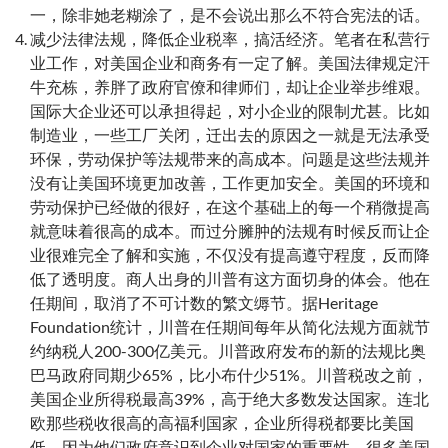
一，除非她老糊涂了，是不会说出那么不符合宪法的话。
减少法律法规，降低企业税率，搞活经济。笔者在私营行
业工作，对美国企业和商务有一定了解。美国法律规定汗
牛充栋，养胖了政府官僚和律师们，却让企业举步维艰。
国际大企业还可以承担得起，对小企业的限制尤甚。比如
制造业，一些工厂关闭，迁出去的原因之一就是无法承受
环保，劳动保护等法规带来的高成本。问题是这些法规并
没有让美国环境更加改善，工作更加安全。美国的环境和
劳动保护已经做的很好，在这个基础上的每一个稍微提高
就意味着很高的成本。而过分臃肿的法规有时候反而让企
业很难完全了解和实施，不仅没有提高遵守程度，反而降
低了透明度。商人出身的川普有这方面切身的体会。他在
任期间，取消了不可计数的繁文缛节。据Heritage
Foundation统计，川普在任期间每年从简化法规方面就节
约纳税人200-300亿美元。川普政府发布的新的法规比奥
巴马政府同期少65%，比小布什少51%。川普税改之前，
美国企业所得税最高39%，高于绝大多数发达国家。连北
欧那些税收很高的高福利国家，企业所得税都要比美国
低，因为他们政府意识到企业对国家的重要性。很多美国