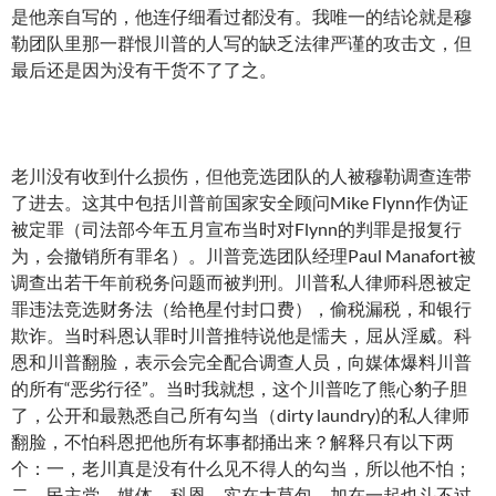
是他亲自写的，他连仔细看过都没有。我唯一的结论就是穆
勒团队里那一群恨川普的人写的缺乏法律严谨的攻击文，但
最后还是因为没有干货不了了之。
老川没有收到什么损伤，但他竞选团队的人被穆勒调查连带
了进去。这其中包括川普前国家安全顾问Mike Flynn作伪证
被定罪（司法部今年五月宣布当时对Flynn的判罪是报复行
为，会撤销所有罪名）。川普竞选团队经理Paul Manafort被
调查出若干年前税务问题而被判刑。川普私人律师科恩被定
罪违法竞选财务法（给艳星付封口费），偷税漏税，和银行
欺诈。当时科恩认罪时川普推特说他是懦夫，屈从淫威。科
恩和川普翻脸，表示会完全配合调查人员，向媒体爆料川普
的所有“恶劣行径”。当时我就想，这个川普吃了熊心豹子胆
了，公开和最熟悉自己所有勾当（dirty laundry)的私人律师
翻脸，不怕科恩把他所有坏事都捅出来？解释只有以下两
个：一，老川真是没有什么见不得人的勾当，所以他不怕；
二，民主党，媒体，科恩，实在太草包，加在一起也斗不过