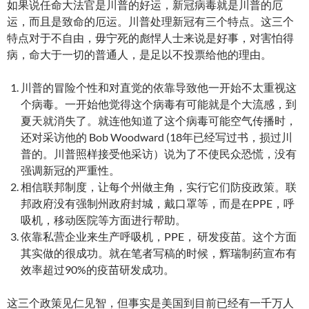
如果说任命大法官是川普的好运，新冠病毒就是川普的厄
运，而且是致命的厄运。川普处理新冠有三个特点。这三个
特点对于不自由，毋宁死的彪悍人士来说是好事，对害怕得
病，命大于一切的普通人，是足以不投票给他的理由。
川普的冒险个性和对直觉的依靠导致他一开始不太重视这
个病毒。一开始他觉得这个病毒有可能就是个大流感，到
夏天就消失了。就连他知道了这个病毒可能空气传播时，
还对采访他的 Bob Woodward (18年已经写过书，损过川
普的。川普照样接受他采访）说为了不使民众恐慌，没有
强调新冠的严重性。
相信联邦制度，让每个州做主角，实行它们防疫政策。联
邦政府没有强制州政府封城，戴口罩等，而是在PPE，呼
吸机，移动医院等方面进行帮助。
依靠私营企业来生产呼吸机，PPE， 研发疫苗。这个方面
其实做的很成功。就在笔者写稿的时候，辉瑞制药宣布有
效率超过90%的疫苗研发成功。
这三个政策见仁见智，但事实是美国到目前已经有一千万人