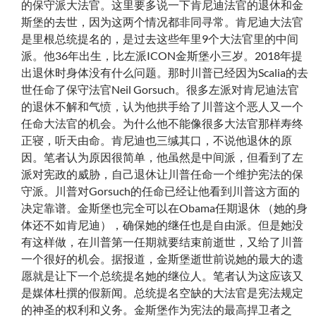
的保守派大法官。这里要多说一下肯尼迪法官的退休和金
斯堡的去世，因为这两个情况都非同寻常。肯尼迪大法官
是里根总统提名的，是过去这些年里9个大法官里的中间
派。他36年出生，比左派ICON金斯堡小三岁。2018年提
出退休时身体没有什么问题。那时川普已经因为Scalia的去
世任命了保守法官Neil Gorsuch。很多左派对肯尼迪法官
的退休不解和气愤，认为他拱手给了川普这个恶人又一个
任命大法官的机会。为什么他不能像很多大法官那样寿终
正寝，听天由命。肯尼迪也三缄其口，不说他退休的原
因。笔者认为原因很简单，他虽然是中间派，但看到了左
派对宪政的威胁，自己退休让川普任命一个维护宪法的保
守派。川普对Gorsuch的任命已经让他看到川普这方面的
决定靠谱。金斯堡也完全可以在Obama任期退休 （她的身
体还不如肯尼迪），确保她的继任也是自由派。但是她没
有这样做，在川普第一任期就要结束前逝世，又给了川普
一个很好的机会。据报道，金斯堡逝世前说她的最大的遗
愿就是让下一个总统提名她的继位人。笔者认为这应该又
是媒体杜撰的假新闻。总统提名空缺的大法官是宪法规定
的神圣的权利和义务。金斯堡作为宪法的最高捍卫者之