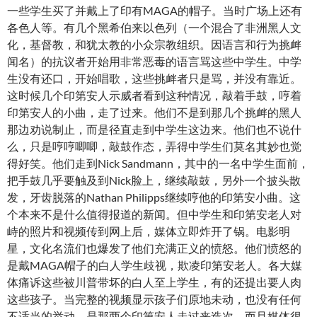
一些学生买了并戴上了印有MAGA的帽子。当时广场上还有
各色人等。有几个黑希伯来以色列（一个混合了非洲黑人文
化，基督教，和犹太教的小众宗教组织。因语言和行为挑衅
闻名）的抗议者开始用非常恶毒的语言骂这些中学生。中学
生没有还口，开始唱歌，这些挑衅者只是骂，并没有靠近。
这时候几个印第安人示威者看到这种情况，敲着手鼓，哼着
印第安人的小曲，走了过来。他们不是到那几个挑衅的黑人
那边劝说制止，而是径直走到中学生这边来。他们也不说什
么，只是哼哼唧唧，敲鼓作态，弄得中学生们莫名其妙也觉
得好笑。他们走到Nick Sandmann，其中的一名中学生面前，
把手鼓几乎要触及到Nick脸上，继续敲鼓，另外一个披头散
发，牙齿脱落的Nathan Philipps继续哼他的印第安小曲。这
个本来不是什么值得报道的新闻。但中学生和印第安老人对
峙的照片和视频传到网上后，媒体立即炸开了锅。电影明
星，文化名流们也爆发了他们充满正义的愤怒。他们愤怒的
是戴MAGA帽子的白人学生歧视，欺凌印第安老人。各大媒
体痛诉这些被川普带坏的白人至上学生，有的还提出要人肉
这些孩子。当完整的视频显示孩子们原地未动，也没有任何
不适当的举动，是那两个印第安人走过来造次。而且媒体很