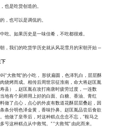
，也是吃货创造的。
的，也可以是调侃的。
中吃。如果历史是一味佳肴，不吃都很难。
朝，我们的吃货学历史就从风花雪月的宋朝开始 —
天下
叫“大救驾”的小吃， 形状扁圆，色泽乳白，层层酥
肉烧烤而成。相传后周世宗征淮南，命大将赵匡胤
寿县），赵匡胤在攻打南唐时疲劳过度，一连数
当地有个厨师用上好的白面、白糖、香油、青红
料做了点心，点心的外皮有数道花酥层层叠起，因
条条分明色泽金黄，香味扑鼻。赵匡胤品尝后食欲
。他做了皇帝后，对这种糕点念念不忘，“鞍马之
多亏这种糕点从中救驾。” “大救驾” 由此而来。