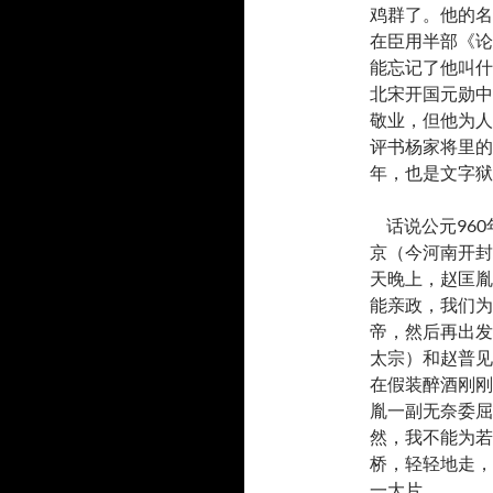
鸡群了。他的名
在臣用半部《论
能忘记了他叫什
北宋开国元勋中
敬业，但他为人
评书杨家将里的
年，也是文字狱
话说公元96
京（今河南开封
天晚上，赵匡胤
能亲政，我们为
帝，然后再出发
太宗）和赵普见
在假装醉酒刚刚
胤一副无奈委屈
然，我不能为若
桥，轻轻地走，
一大片。