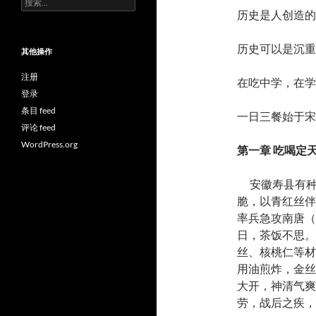
索：
历史是人创造的
历史可以是沉重
其他操作
注册
在吃中学，在学
登录
条目 feed
一日三餐始于宋
评论 feed
WordPress.org
第一章
吃喝定
安徽寿县有种
脆，以青红丝伴
率兵急攻南唐（
日，茶饭不思。
丝、核桃仁等材
用油煎炸，金丝
大开，神清气爽
劳，战后之疾，