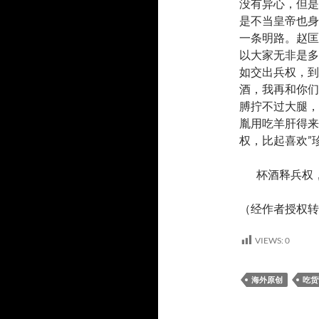
没有异心，但是
是不当皇帝也身
一条明路。赵匡
以大家无非是多
如交出兵权，到
酒，我再和你们
膊拧不过大腿，
胤用吃羊肝得来
权，比起喜欢”
杯酒释兵权
（经作者授权转
VIEWS:
0
海外原创
吃货