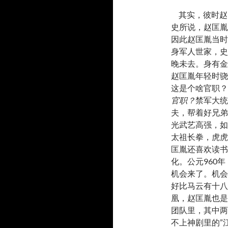
其实，彼时赵
史所说，赵匡胤
因此赵匡胤当时
身军人世家，史
晚未去。身有金
赵匡胤年轻时骁
这是个啥官职？
官职？
禁军大统
夫，帮着好兄弟
光武艺高强，如
太祖长拳，虎虎
匡胤还喜欢读书
化。公元960
机会来了。机会
好比马云有十八
凰，赵匡胤也是
团队里，其中两
不上神剧里的”