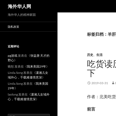
搜
海外华人网
索
海外华人的精神家园
隐私政策
标签归档：羊肝
近期评论
历史
、
生活
pg游戏
发表在《
张益唐 天才的
野心
》
吃货读
晓彤
发表在《
我来美国29年
》
下
Linda.Song
发表在《
潇湘儿女
域外心，千载难逢情意深
》
2019-03-31
Linda.Song
发表在《
我来美国
29年
》
laolong
发表在《
潇湘儿女域外
作者：
北美吃货
心，千载难逢情意深
》
前言
搜