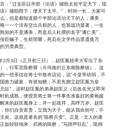
言：” 过去臣以半部《论语》辅助太祖平定天下，现
语》辅助陛下，便天下太平。“，时间一长，大家可
么，但是都知道那个半部论语治天下的人；潘美，
唯一一个没有交出兵权的人，也算战功显著，一生
熟知的不是潘美，而是后人杜撰的名字“潘仁美”，
佞臣贼子，生前荣耀，死后在文学作品里遗臭万
的另类典型。
0年2月3日（正月初三日），赵匡胤统率大军出了东
），行军至陈桥驿（今河南封丘东南陈桥镇）。这
的一些亲信在将士中散布议论，说“今皇帝幼弱，不
国效力破敌，有谁知晓；不若先拥立赵匡胤为皇
北征”，这时赵匡胤的弟弟赵匡义（后改名光义即宋
时机成熟，便授意将士将一件事先准备好的黄袍披
醒来的赵匡胤身上，并一起跪拜，高呼万岁。赵匡
：你们自贪富贵，立我为天子，能从我命则可，不
主矣。这就是著名的”陈桥兵变”。正是：文人的康
正如轻轻地来；武将的陈桥，”马蹄声狂乱”，跪倒