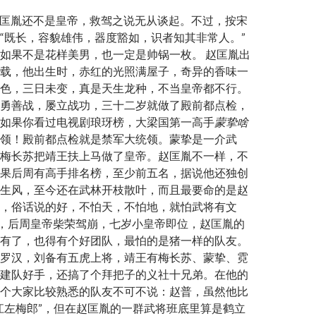
匡胤还不是皇帝，救驾之说无从谈起。不过，按宋
“既长，容貌雄伟，器度豁如，识者知其非常人。”
如果不是花样美男，也一定是帅锅一枚。 赵匡胤出
载，他出生时，赤红的光照满屋子，奇异的香味一
色，三日未变，真是天生龙种，不当皇帝都不行。
勇善战，屡立战功，三十二岁就做了殿前都点检，
如果你看过电视剧琅玡榜，大梁国第一高手
蒙
挚啥
领！殿前都点检就是禁军大统领。蒙挚是一介武
梅长苏把靖王扶上马做了皇帝。赵匡胤不一样，不
果后周有高手排名榜，至少前五名，据说他还独创
生风，至今还在武林开枝散叶，而且最要命的是赵
，俗话说的好，不怕天，不怕地，就怕武将有文
年，后周皇帝柴荣驾崩，七岁小皇帝即位，赵匡胤的
有了，也得有个好团队，最怕的是猪一样的队友。
罗汉，刘备有五虎上将，靖王有梅长苏、蒙挚、霓
建队好手，还搞了个拜把子的义社十兄弟。在他的
个大家比较熟悉的队友不可不说：赵普，虽然他比
江左梅郎”，但在赵匡胤的一群武将班底里算是鹤立