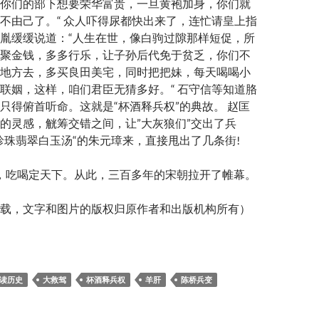
你们的部下想要荣华富贵，一旦黄袍加身，你们就
不由己了。“ 众人吓得尿都快出来了，连忙请皇上指
胤缓缓说道：“人生在世，像白驹过隙那样短促，所
聚金钱，多多行乐，让子孙后代免于贫乏，你们不
地方去，多买良田美宅，同时把把妹，每天喝喝小
联姻，这样，咱们君臣无猜多好。“ 石守信等知道胳
只得俯首听命。这就是“杯酒释兵权”的典故。 赵匡
的灵感，觥筹交错之间，让”大灰狼们”交出了兵
珍珠翡翠白玉汤“的朱元璋来，直接甩出了几条街!
，吃喝定天下。从此，三百多年的宋朝拉开了帷幕。
载，文字和图片的版权归原作者和出版机构所有）
读历史
大救驾
杯酒释兵权
羊肝
陈桥兵变