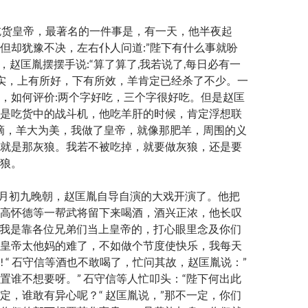
吃货皇帝，最著名的一件事是，有一天，他半夜起
但却犹豫不决，左右仆人问道:”陛下有什么事就吩
 ，赵匡胤摆摆手说:“算了算了,我若说了,每日必有一
其实，上有所好，下有所效，羊肯定已经杀了不少。一
，如何评价:两个字好吃，三个字很好吃。但是赵匡
是吃货中的战斗机，他吃羊肝的时候，肯定浮想联
吃滴，羊大为美，我做了皇帝，就像那肥羊，周围的义
就是那灰狼。我若不被吃掉，就要做灰狼，还是要
狼。
七月初九晚朝，赵匡胤自导自演的大戏开演了。他把
高怀德等一帮武将留下来喝酒，酒兴正浓，他长叹
 “ 我是靠各位兄弟们当上皇帝的，打心眼里念及你们
皇帝太他妈的难了，不如做个节度使快乐，我每天
! “ 石守信等酒也不敢喝了，忙问其故，赵匡胤说：”
置谁不想要呀。” 石守信等人忙叩头：“陛下何出此
定，谁敢有异心呢？“ 赵匡胤说，”那不一定，你们