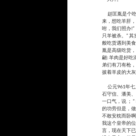
赵匡胤是个
来，想吃羊肝，
咐，我们照办!”
只羊被杀。” 
般吃货遇到美食
胤是高级吃货，
翩: 羊肉是好
弟们有刀有枪，
披着羊皮的大灰
公元961年
石守信、潘美、
一口气，说 ；
的功劳但是，做
不敢安枕而卧啊
我这个皇帝的位
言，现在天下已