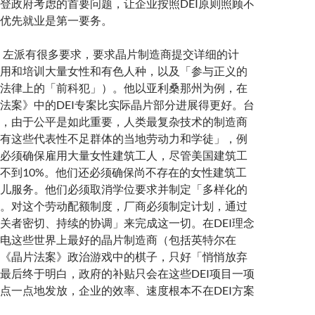
登政府考虑的首要问题，让企业按照DEI原则照顾不
优先就业是第一要务。
，左派有很多要求，要求晶片制造商提交详细的计
用和培训大量女性和有色人种，以及「参与正义的
法律上的「前科犯」）。他以亚利桑那州为例，在
法案》中的DEI专案比实际晶片部分进展得更好。台
，由于公平是如此重要，人类最复杂技术的制造商
有这些代表性不足群体的当地劳动力和学徒」，例
必须确保雇用大量女性建筑工人，尽管美国建筑工
不到10%。他们还必须确保尚不存在的女性建筑工
儿服务。他们必须取消学位要求并制定「多样化的
。对这个劳动配额制度，厂商必须制定计划，通过
关者密切、持续的协调」来完成这一切。在DEI理念
电这些世界上最好的晶片制造商（包括英特尔在
《晶片法案》政治游戏中的棋子，只好「悄悄放弃
最后终于明白，政府的补贴只会在这些DEI项目一项
点一点地发放，企业的效率、速度根本不在DEI方案