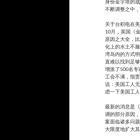
身份金字塔的成员
不断调整之中，
关于台积电在美
10月，英国《
原因之大全，比
化上的水土不服
湾岛内的方式明
直难以找到足够
增派了500名
工会不满，指责
说：美国工人无
虑一下美国工人
最新的消息是《
调的部分原因，
案面临诸多问题
大限度地扩大其