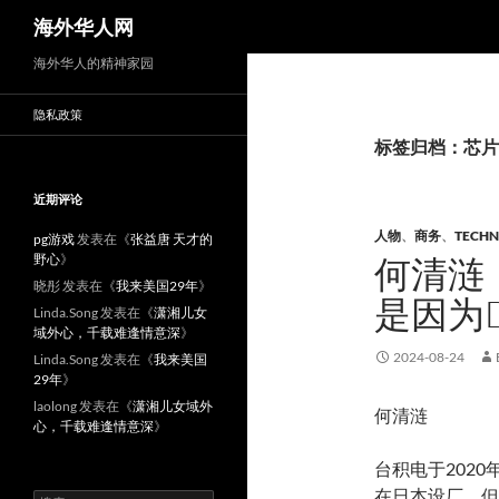
搜
海外华人网
索
海外华人的精神家园
隐私政策
标签归档：芯片
近期评论
人物
、
商务
、
TECH
pg游戏
发表在《
张益唐 天才的
野心
》
何清涟
晓彤
发表在《
我来美国29年
》
是因为D
Linda.Song
发表在《
潇湘儿女
域外心，千载难逢情意深
》
2024-08-24
Linda.Song
发表在《
我来美国
29年
》
laolong
发表在《
潇湘儿女域外
何清涟
心，千载难逢情意深
》
台积电于2020
在日本设厂，但
搜