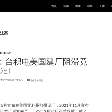
跳至正文
首页
新闻
健康
移民
工作
法案
NOLOGY
：台积电美国建厂阻滞竟
EI
EDITORIAL TEAM
留下评论
年5月宣布在美国亚利桑那州设厂，2021年11月宣布
日本厂后发先至，于今年2月24日正式落成，成了