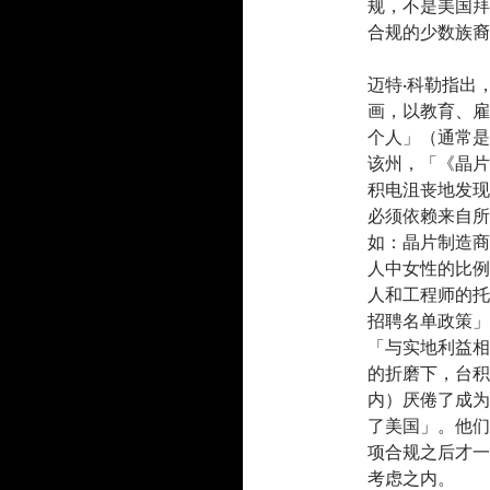
规，不是美国拜
合规的少数族裔
迈特·科勒指出
画，以教育、雇
个人」（通常是
该州，「《晶片
积电沮丧地发现
必须依赖来自所
如：晶片制造商
人中女性的比例
人和工程师的托
招聘名单政策」
「与实地利益相
的折磨下，台积
内）厌倦了成为
了美国」。他们
项合规之后才一
考虑之内。