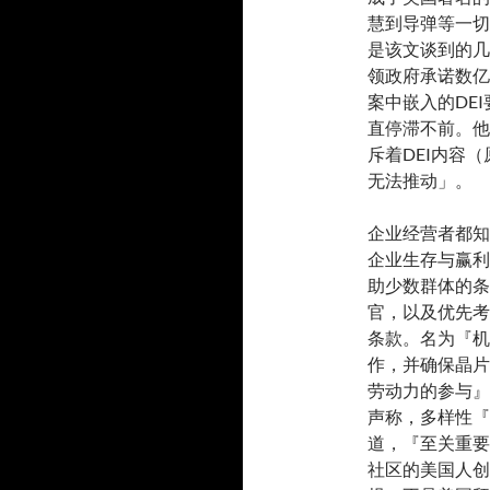
慧到导弹等一切
是该文谈到的几
领政府承诺数亿
案中嵌入的DE
直停滞不前。他
斥着DEI内容（
无法推动」。
企业经营者都知
企业生存与赢利
助少数群体的条
官，以及优先考
条款。名为『机
作，并确保晶片
劳动力的参与』
声称，多样性『
道，『至关重要
社区的美国人创