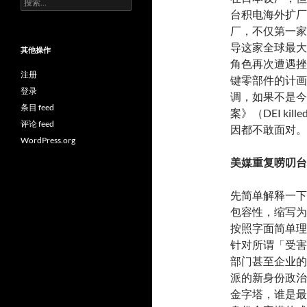
索：
台积电海外扩厂
厂，不仅第一家
导这家全球最大
其他操作
角色再次遭遇挫
注册
键零部件的计画
登录
调，如果不是今年3
条目 feed
案》（DEI kil
评论 feed
因都不敢面对。
WordPress.org
美媒重复唠叨台
先简单解释一下何谓，
包容性，缩写为
按照字面简单理
针对所谓「受害
部门甚至企业的
派的新身份政治
金字塔，谁是最