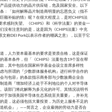
产品提供动力的晶片供应链，危及国家安全。以下
条：「如何解释晶片制造商明显的忘恩负义（指不
巨额补贴的情）呢？在很大程度上，是对CHIPS法
I要求感到失望。《CHIPS》和《科学法案》的资金一
们没有注意到的是，这是因为《CHIPS法案》中充
原文称DEI Pork以表示作者的嘲讽之意），以至于它
道，人力资本最基本的要求是资质合格，这是保证
的基本条件，但「《CHIPS》法案包含19个旨在帮
款，其中包括在国家科学基金会设立首席多样性
虑与所谓的『少数群体服务机构』进行科学合作的
会与包容』的条款指示商务部与少数族裔企业合
制造商『增加经济上处于不利地位的个人对半导体
。该部门将此解释为多元化的许可。其情况说明书
对于加强美国半导体生态系统至关重要』，并补充
的是，这必须包括大量投资，为历史上服务不足的
造机会』」——简言之，企业雇佣的劳动力是否合