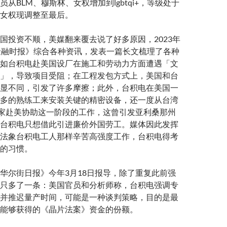
从BLM、穆斯林、女权增加到lgbtqi+，等级处于
女权现调整至最后。
国投资不顺，美媒翻来覆去说了好多原因，2023年
金融时报》综合各种资讯，发表一篇长文梳理了各种
如台积电赴美国设厂在施工和劳动力方面遭遇「文
」，导致项目受阻；在工程发包方式上，美国和台
显不同，引发了许多摩擦；此外，台积电在美国一
多的熟练工来安装关键的精密设备，还一度从台湾
专家赴美协助这一阶段的工作，这曾引发亚利桑那州
台积电只想借此引进廉价外国劳工。媒体因此发挥
法象台积电工人那样辛苦高强度工作，台积电得考
的习惯。
华尔街日报》今年3月18日报导，除了重复此前强
只多了一条：美国官员和分析师称，台积电强调专
并推迟量产时间，可能是一种谈判策略，目的是最
能够获得的《晶片法案》资金的份额。