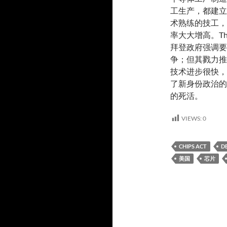
工生产，都建立
术熟练的技工，
率大大增高。Th
拜登政府强调要
争；但其戮力推
技术进步很快，
了新身份政治的
的死活。
VIEWS:
0
CHIPS ACT
DE
美国
芯片