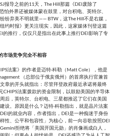
报导之前的11天，The Hill那篇《DEI废除了
》，恐怕外界还被媒体蒙在鼓里，对台积电、英特尔、
纷弃美不明就里—— BTW，这The Hill不是右媒，
纽约时报》更关注现实，因此，这家媒体刊登这篇
EI的推行，仅仅只是指出在此事上推行DEI影响了专
义的市场竞争完全不相容
IPS法案》的作者是迈特·科勒（Matt Cole），他是
et Management （总部位于俄亥俄州）的首席执行官兼首
文章的开头就指出：尽管拜登政府最近承诺将最终
美元CHIPS法案拨款的资金限制，以鼓励美国的半导体
周后，英特尔、台积电、三星都推迟了它们在美国
建设。原因是什么？迈特·科勒指出，就是晶片法案
DEI的就业内容，作者指出，DEI是一种痴迷于身份
样性、公平和包容性」为核心，前一向谷歌按照DEI
型Gemini拒绝将「美国开国元勋」的肖像画成白人，
闹剧；但更令人担忧的是，DEI还感染了为从人工智