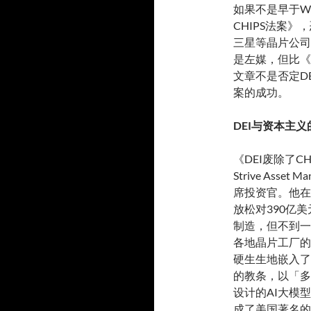
如果不是早于WSJ
CHIPS法案
三星等晶片公司纷
是左媒，但比《
文章不是否定D
案的成功。
DEI与资本主
《DEI废除了CH
Strive Ass
席投资官。他在
放松对390亿
制造，但不到一
各地晶片工厂的
硬生生地嵌入了
的教条，以「多
设计的AI大模
成了美国著名的