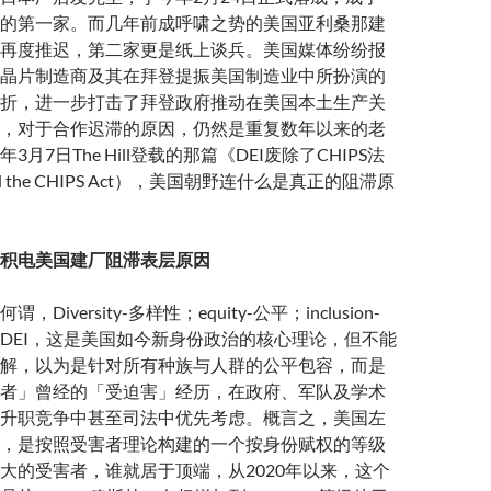
的第一家。而几年前成呼啸之势的美国亚利桑那建
再度推迟，第二家更是纸上谈兵。美国媒体纷纷报
晶片制造商及其在拜登提振美国制造业中所扮演的
折，进一步打击了拜登政府推动在美国本土生产关
，对于合作迟滞的原因，仍然是重复数年以来的老
月7日The Hill登载的那篇《DEI废除了CHIPS法
led the CHIPS Act），美国朝野连什么是真正的阻滞原
积电美国建厂阻滞表层原因
Diversity-多样性；equity-公平；inclusion-
DEI，这是美国如今新身份政治的核心理论，但不能
解，以为是针对所有种族与人群的公平包容，而是
者」曾经的「受迫害」经历，在政府、军队及学术
升职竞争中甚至司法中优先考虑。概言之，美国左
，是按照受害者理论构建的一个按身份赋权的等级
大的受害者，谁就居于顶端，从2020年以来，这个