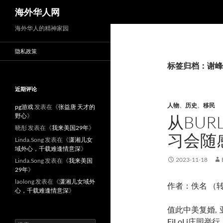
搜
海外华人网
索
海外华人的精神家园
隐私政策
标签归档：谢峰
近期评论
人物
、
历史
、
移民
pg游戏
发表在《
张益唐 天才的
野心
》
从BURL
晓彤
发表在《
我来美国29年
》
习会随
Linda.Song
发表在《
潇湘儿女
域外心，千载难逢情意深
》
2023-11-18
Linda.Song
发表在《
我来美国
29年
》
laolong
发表在《
潇湘儿女域外
作者：佚名 （
心，千载难逢情意深
》
值此中美复婚,
FiLoLi庄园举行。F
搜