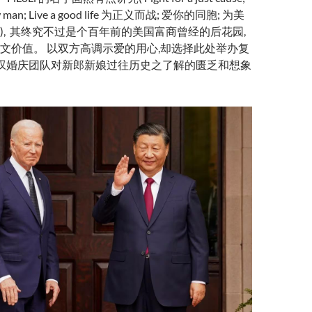
low man; Live a good life 为正义而战; 爱你的同胞; 为美
), 其终究不过是个百年前的美国富商曾经的后花园,
文价值。 以双方高调示爱的用心,却选择此处举办复
感叹婚庆团队对新郎新娘过往历史之了解的匮乏和想象