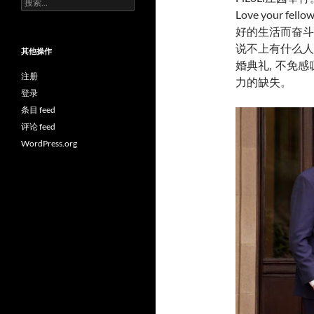
索：
Love your fel
好的生活而奋斗
说不上有什么人
其他操作
婚典礼, 不免
注册
力的缺失。
登录
条目 feed
评论 feed
WordPress.org