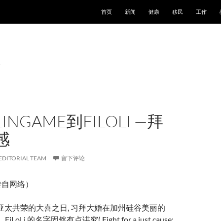
跳至正文
首页
新闻
健康
移民
工作
INGAME到FILOLI —拜
感
EDITORIAL TEAM
留下评论
转自网络）
 亚太共荣的大喜之日, 习拜大婚在加州硅谷美丽的
iLoLi 的名字固然有点讲究( Fight for a just cause;