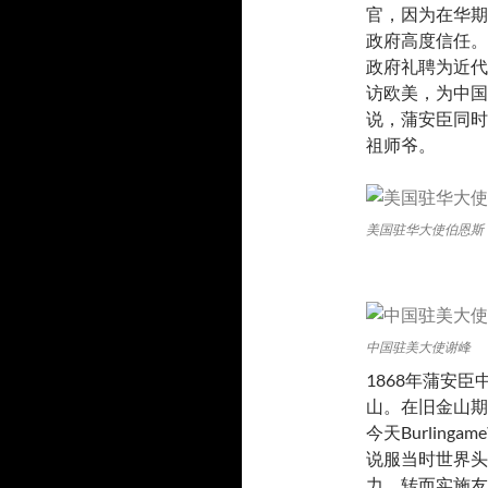
官，因为在华期
政府高度信任。
政府礼聘为近代
访欧美，为中国
说，蒲安臣同时
祖师爷。
美国驻华大使伯恩斯
中国驻美大使谢峰
1868年蒲安
山。在旧金山期
今天Burlin
说服当时世界头
力，转而实施友