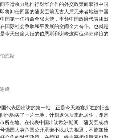
间不遗余力地推行对华合作的外交政策而获得中国
即将卸任回国的蒲安臣前无古人后无来者地被中国
中国第一任特命全权大使，率领中国政府代表团出
在国际社会争取和平发展的空间全力奋斗。也就是
是今天出席大婚的伯恩斯和谢峰这两位伴郎伴娘的
臣中国代表团出访的第一站，正是今天婚宴所在的旧金
间他购买了一片土地，计划退休后来此居住，即是
game市所在地。在代表中国出访欧洲期间，蒲安臣成功
号强国大英帝国公开承诺不以武力相逼，不施加压
好合作的对华政策。在德国，铁血宰相俾斯麦也做