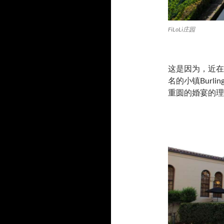
FiLoLi庄园
这是因为，近在咫尺
名的小镇Burl
重圆的婚宴的理