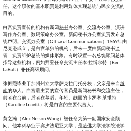
任。这个职位的基本职责是利用媒体实现总统与民众交流的
目的。
白宫负责宣传的机构有新闻
秘书
办公室、交流办公室、演讲
写作办公室、数码策略办公室。新闻秘书办公室负责发布总
统声明。交流办公室（Office of Communications）1969年由
尼克逊成立，是白宫单独的机构，后来一度由新闻秘书监
管，负责维护总统的媒体形象。有时设置一名总统顾问总体
指导这些机构，例如拜登任命交流主任本·拉博尔特（Ben
LaBolt）兼任高级顾问。
张振熙毕业于加州州立大学萨克拉门托分校，父亲是来自
越
南
的华人。白宫最主要的宣传官员是新闻秘书和交流主任，
前者在台前，后者在幕后。年轻、靓丽的卡罗琳·莱维特
（Karoline Leavitt）将是白宫的主要代言人。
黄之瀚（Alex Nelson Wong）被任命为第一副国家安全顾
问。他本科毕业于宾夕法尼亚大学，是
哈佛
大学法学院法学