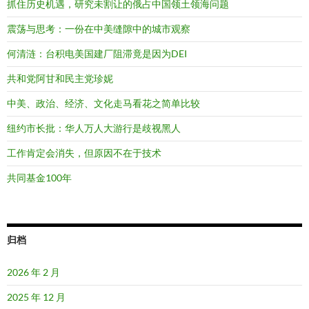
抓住历史机遇，研究未割让的俄占中国领土领海问题
震荡与思考：一份在中美缝隙中的城市观察
何清涟：台积电美国建厂阻滞竟是因为DEI
共和党阿甘和民主党珍妮
中美、政治、经济、文化走马看花之简单比较
纽约市长批：华人万人大游行是歧视黑人
工作肯定会消失，但原因不在于技术
共同基金100年
归档
2026 年 2 月
2025 年 12 月