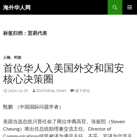
搜
海外华人网
索
跳
主菜单
至
正
文
标签归档：贸易代表
人物
、
时政
首位华人入美国外交和国安
核心决策圈
2024-12-29
EDITORIAL TEAM
留下评论
甄鹏 （中国国际问题学者）
美国当选总统川普任命了两位华裔高官。张振熙（Steven
Cheung）将出任总统助理兼交流主任。Director of
Communications经常被译为通讯主任，不妥，宜译为交流主