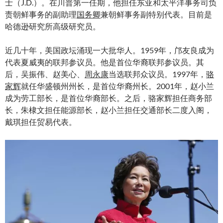
士（J.D.）。在川普第一任期，他担任东亚和太平洋事务司负
责朝鲜事务的副助理
国务卿
兼朝鲜事务副特别代表。目前是
哈德逊研究所高级研究员。
近几十年，美国政坛涌现一大批华人。1959年，邝友良成为
代表夏威夷的联邦参议员。他是首位华裔联邦参议员。其
后，吴振伟、赵美心、
周永康
当选联邦众议员。1997年，
骆
家辉
就任华盛顿州州长，是首位华裔州长。2001年，赵小兰
成为劳工部长，是首位华裔部长。之后，骆家辉担任商务部
长，朱棣文担任能源部长，赵小兰担任交通部长二度入阁，
戴琪担任贸易代表。