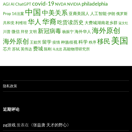
covid-19
philadelphia
AGI
AI
ChatGPT
NVDA
NVIDIA
中国
中美关系
亚裔美国人
人工智能
Prop 16法案
伊朗
俄罗斯
华裔
华人
吃货读历史
大费城湖南老乡群
共和党
利维坦
寇文红
海外原创
新冠病毒
微信
海外华人
川普
拜登
文明
杨振宁
美国
移民
海外原创
留学
科学
种族歧视
王贻芳
疫情
秩序
费城
芯片
苏轼
英伟达
陈刚
高能物理研究所
马克思
隐私政策
近期评论
pg游戏
发表在《
张益唐 天才的野心
》