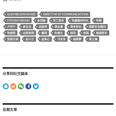
ALEX NELSON WONG
DIRECTOR OF COMMUNICATIONS
STEVEN CHEUNG
余茂春
劳工部长
华盛顿州州长
华裔
卢沛宁
参议员
吴振伟
周永康
商务部长
国家安全顾问
张振熙
总统助理
戴琪
朱棣文
移民
美国
能源部长
贸易代表
赵小兰
赵美心
邝友良
骆家辉
黄之瀚
分享到社交媒体
近期文章