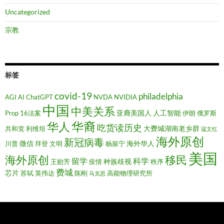
Uncategorized
宗教
标签
covid-19
philadelphia
AGI
AI
ChatGPT
NVDA
NVIDIA
中国
中美关系
亚裔美国人
人工智能
Prop 16法案
伊朗
俄罗斯
华裔
华人
吃货读历史
大费城湖南老乡群
共和党
利维坦
寇文红
海外原创
新冠病毒
微信
海外华人
川普
拜登
文明
杨振宁
美国
移民
海外原创
留学
科学
种族歧视
王贻芳
疫情
秩序
费城
芯片
苏轼
英伟达
陈刚
高能物理研究所
马克思