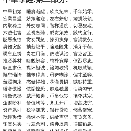
中畢初繁，睡狮渐醒，玖久紀末，千年始零。
宏業昌盛，妙策递迎，左右兼顧，總揽統領。
内取稳進，外交志同，階梯過度，切忌狠猛。
六贼七害，监視審聽，戒贪须效，践约宜行。
貶恶褒绩，赏劝罚惩，操刃执斧，塞涓救荧。
势如突起，抽薪熄平，途逢险兆，消芽于萌。
调息止纷，贵在用衡，依法谋治，官吏皆正。
推贤荐材，睹貌辨容，纯朴宽厚，侠烈尽忠。
耿直肃仪，襟怀袒诚，谄媚狡猾，机敏慧颖。
懈怠懒惰，拙笨碌庸，愚昧糊涂，偏才至聪。
羞涩拘束，杰健悍雄，恭谨畏惧，缄默持重。
骄奢傲慢，怯懦惶恐，超逸独居，恬淡匀宁。
猜疑诡秘，威严毅勇，币帛钱钞，攘夺其宗。
企财盼利，价值均等，务工开厂，增富减穷。
资产累计，税率加乘，银行贷款，储蓄倍宠。
抵押拆借，循例不停，供给需求，市货充盈。
销售买卖，亏差余剩，债券股票，博赌输赢。
闻赚虽喜，跌赔癫疯，休闲退优，涣虑受逍。