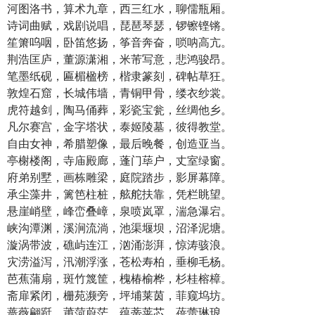
河图洛书，算术九章，西三红水，聊儒瓶厢。
诗词曲赋，戏剧说唱，琵琶琴瑟，锣镲铿锵。
笙箫呜咽，卧笛悠扬，筝音奔奋，唢呐高亢。
荆浩匡庐，董源潇湘，米芾写意，悲鸿骏昂。
笔墨纸砚，匾楣楹榜，楷隶篆刻，碑帖草狂。
敦煌石窟，长城伟墙，青铜甲骨，缕衣纱裳。
虎符越剑，陶马俑葬，彩瓷宝瓮，丝绸他乡。
凡尔赛宫，金字塔状，泰姬陵墓，彼得教堂。
自由女神，希腊塑像，最后晚餐，创造亚当。
亭榭楼阁，寺庙殿廊，蓬门荜户，丈室绿窗。
府弟别墅，画栋雕梁，庭院踏步，影屏幕障。
承尘藻井，篱笆柱桩，舷舵扶靠，凭栏眺望。
悬崖峭壁，峰峦叠嶂，泉喷岚罩，湍急瀑宕。
峡沟潭渊，溪涧流淌，池渠堰坝，沼泽泥塘。
漩涡带波，礁屿连江，汹涌澎湃，惊涛骇浪。
灾涝溢泻，汛潮浮涨，苍松寿柏，垂柳毛杨。
芭蕉蒲扇，斑竹篾筐，槐椿榆桦，杉桂榕樟。
斋扉紧闭，栅苑濒旁，坪埔莱茵，菲窥坞坊。
蔷薇翩跹，莆菏蔚茫，蕴蒂荚芯，蓓蕾琳琅。