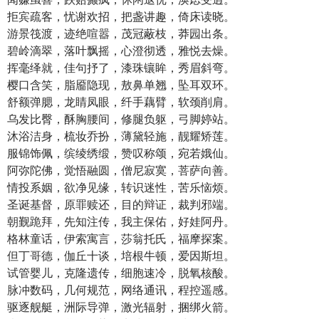
拒宾疏客，忧谢欢招，把盏讲趣，倚床读晓。
游景筏渡，迹绝喧嚣，茂冠蔽枝，莽园出条。
碧岭滴翠，落叶飘摇，心澄彻透，雅悦去燥。
挥毫绎就，佳句抒了，漆珠镶眸，秀眉斜弯。
樱口含笑，脂靥隐现，敖鼻单翘，坠耳双环。
舒额弹腮，龙睛凤眼，纤手藕臂，软颈削肩。
乌发比臀，酥胸腰间，修腿负躯，弓脚婷站。
沐浴洁身，梳妆乔扮，薄黛轻施，靓耀矫莲。
服锦饰佩，缤绫绣缎，赞叹称颂，宛若娥仙。
阿弥陀佛，觉悟融圆，僧尼寂寞，菩萨向善。
情投系姻，欲净见缘，转识迷性，苦乐恼烦。
圣诞基督，原罪赎还，目的辩证，裁判邪端。
朝觐跪拜，先知注传，我主保佑，好娃阿丹。
格林童话，伊索寓言，莎翁托氏，福摩探案。
但丁哥德，伽丘十谈，培根牛顿，爱因斯坦。
试管婴儿，克隆遗传，细胞速冷，脱氧核酸。
脉冲数码，几何规范，网络通讯，程控遥感。
驱逐舰艇，洲际导弹，激光辐射，捆绑火箭。