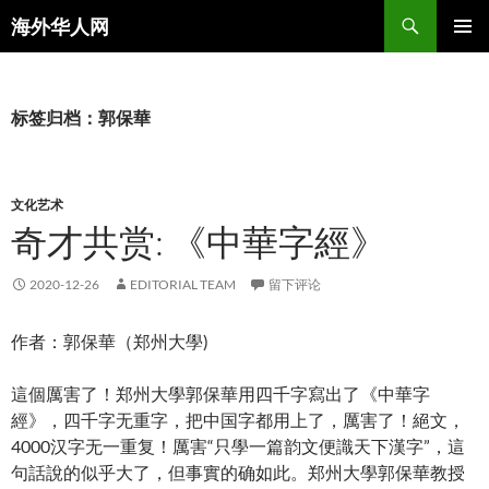
搜
海外华人网
索
跳
主菜单
至
正
文
标签归档：郭保華
文化艺术
奇才共赏: 《中華字經》
2020-12-26
EDITORIAL TEAM
留下评论
作者：郭保華（郑州大學)
這個厲害了！郑州大學郭保華用四千字寫出了《中華字
經》，四千字无重字，把中国字都用上了，厲害了！絕文，
4000汉字无一重复！厲害“只學一篇韵文便識天下漢字”，這
句話說的似乎大了，但事實的确如此。郑州大學郭保華教授