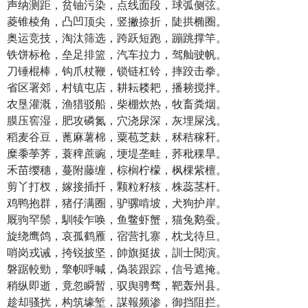
声纳测距，贫铀污染，点线面段，球弧侧弦。
菱锥棱角，凸凹顶尖，竖撇捺折，陡拱椭圈。
奥运竞技，淘汰筛选，跨跃短跑，蹦跳撑竿。
铁饼标枪，垒足排篮，汽车拉力，驾舢驶帆。
刀锤棍棒，钩爪杖鞭，锁链杠铃，摔跤击拳。
省区署郊，村镇屯店，耕耘耧耙，播耪搅拌。
农垦灌溉，渔猎驳船，柴棚炊热，牧畜粪烟。
膜压窖湿，肥攻磷氮，穴浇尿深，灰埋屎浅。
稻麦谷豆，蓖麻薯棉，粟苞芝麸，秫秸稼秆。
糜黍荸荠，蓑稗蔗豌，埂堤垄畦，荞秕稞旱。
禾苗缨穗，蔓附藤缠，棕榈柠檬，枫棵紫檀。
剪丫打杈，嫁接插扦，颗粒籽核，株蕊茎杆。
鸡鸭抱群，猪仔满圈，驴骡啃坡，犬狗护岸。
厩驹罕鬃，馴犊乍唤，鱼鳖虾蟹，猫兔鹅蚕。
旋绕鹰鸽，哀孤鹤雁，宿营扎寨，枕戈待旦。
哨岗戎诫，挎锐披坚，帥旗挺拔，訓士閱演。
磐踞較勁，擎帜呼喊，偽装跟踪，信号遮掩。
稍纵即逝，竟忽瞬暂，驭舆骋骛，靶轰州县。
趁却骚扰，构筑壕堑，謀報频渗，御挡阻拦。