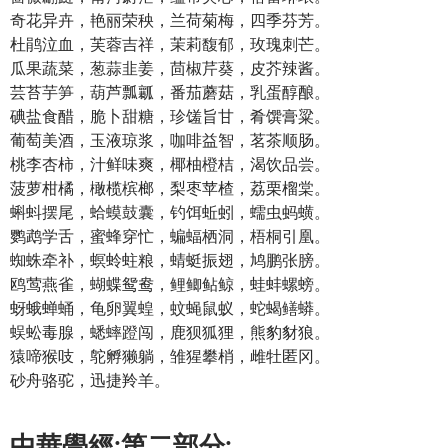
奇花异卉，艳丽荣秧，兰荷菊梅，四季芬芳。
杜鹃泣血，芙蓉吉祥，茉莉馥郁，玫瑰刺芒。
瓜果蔬菜，葱蒜韭姜，茴椒芹葵，皮芥辣酱。
芸苔芋笋，葫芦瓢瓤，番茄蘑菇，乳蛋醇酿。
碘盐食醋，脆卜甜糖，珍馐旨甘，肴馔膏粱。
葡萄美酒，玉液琼浆，咖啡益智，茗茶顺肠。
桃李杏柿，汁鲜味爽，椰柚橙桔，渴饮品尝。
菠萝柑橘，橄榄槟榔，梨枣苹楂，荔栗榴棠。
蝌蚪摆尾，蛤蟆鼓囊，钓饵蚯蚓，蠕虫蚂蟥。
鹦鹉学舌，蜜蜂穿忙，蝙蝠栖洞，梧桐引凰。
蜘蛛牵补，螟蛉蛀粮，蜻蜓振翅，鸠鹏张膀。
鸥莺燕雀，蝴蝶鸳鸯，鲤鲫鲇鲸，蛙蚌螺螃。
蚜蛾蝉蛹，龟卵翼蝗，蚊蝇鼠蚁，蛇蝎鳝蟒。
蜈蚣毒腺，蟋蟀蹬闯，鹿狈狐狸，熊豹豺狼。
猿啼猴吱，鸵孵獭躺，雏猩攀梢，雌牡匿冈。
砂舟骆驼，迅捷羚羊。
中華學經:第二部分: