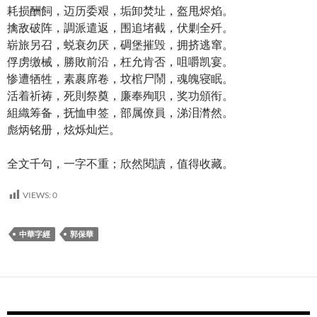
耗损酬飼，迈历委艰，垢卸焚址，盔甩烬焰。
擒敌破阵，調派遣返，围追堵截，伏剿全歼。
崭旅另召，蜕衰勿厌，碉堡摧毁，拥挤逃窜。
俘虏缴械，勝敗前沿，枉允肯否，咀嚼凯宴。
惨遭牺牲，素裹席卷，坟棺尸鬧，魂魄寝眠。
活着祈祷，死則祭奠，廉奉殉职，奖功頒衔。
組織筹备，抚恤申签，部属僚員，涕泪潸然。
彪炳铭册，炫烁灿烂。
全文千句，一字不重；欣然閱讀，值得收藏。
VIEWS:
0
中華字經
郭保華