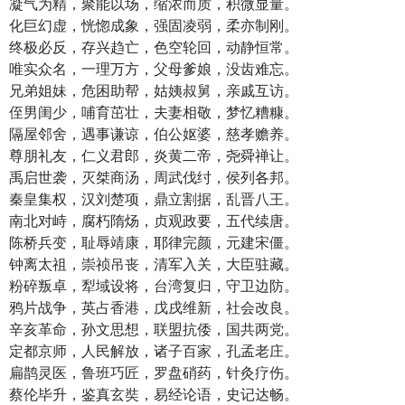
凝气为精，聚能以场，缩浓而质，积微显量。
化巨幻虚，恍惚成象，强固凌弱，柔亦制刚。
终极必反，存兴趋亡，色空轮回，动静恒常。
唯实众名，一理万方，父母爹娘，没齿难忘。
兄弟姐妹，危困助帮，姑姨叔舅，亲戚互访。
侄男闺少，哺育茁壮，夫妻相敬，梦忆糟糠。
隔屋邻舍，遇事谦谅，伯公妪婆，慈孝赡养。
尊朋礼友，仁义君郎，炎黄二帝，尧舜禅让。
禹启世袭，灭桀商汤，周武伐纣，侯列各邦。
秦皇集权，汉刘楚项，鼎立割据，乱晋八王。
南北对峙，腐朽隋炀，贞观政要，五代续唐。
陈桥兵变，耻辱靖康，耶律完颜，元建宋僵。
钟离太祖，崇祯吊丧，清军入关，大臣驻藏。
粉碎叛卓，犁域设将，台湾复归，守卫边防。
鸦片战争，英占香港，戊戌维新，社会改良。
辛亥革命，孙文思想，联盟抗倭，国共两党。
定都京师，人民解放，诸子百家，孔孟老庄。
扁鹊灵医，鲁班巧匠，罗盘硝药，针灸疗伤。
蔡伦毕升，鉴真玄奘，易经论语，史记达畅。