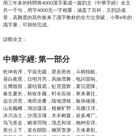
用三年多的時間将4000漢字著成一篇韵文《中華字經》全文
共一千句，用字4000无一字相重，涵盖了百科，又韵語成
章，高難度的寫作换来了識字教材的全方位突破，小學6年的
識字量，可很快完成。
請觀全文：
中華字經: 第一部分
乾坤有序，宇宙无疆，星辰密布，斗柄指航。
昼白夜黑，日明月亮，风驰雪舞，电闪雷响。
云腾致雨，露结晨霜，虹霓霞辉，雾沉雹降。
春生夏长，秋收冬藏，时令应候，寒来暑往。
远古洪荒，海田沧桑，陆地漂移，板块碰撞。
山岳巍峨，湖泊荡漾，植被旷野，岛撒汪洋。
冰川冻土，沙漠沃壤，木丰树森，岩多滩广。
鸟飞兽走，鳞潜羽翔，境态和谐，物种安详。
形分上下，道合阴阳，幽冥杳渺，天体著彰。