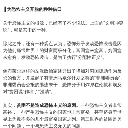
▐
为恐怖主义开脱的种种借口
关于恐怖主义的根源，已经有了不少说法。上面的“文明冲突
说”，就是其中的一种。
除此之外，还有一种观点认为，恐怖分子发动恐怖袭击是因
为他们痛恨世界上的财富两极分化，富国愈来愈富，穷国愈
来愈穷，发动恐怖袭击，是为了执行“分配性正义”。
像布莱尔这样的左派政治家还开出了增加对穷国援助作为反
恐的验方，并发起了有非洲马歇尔计划之称的“非洲委员会”。
非洲委员会公报的墨迹未干，恐怖分子用炸弹在伦敦和埃及
对“贫困说”作出了“澄清”。
其实，
贫困不是造成恐怖主义的原因。
一些恐怖主义者非常
富裕，一些产生恐怖主义的国家也非常富裕，甚至跻身于世
界上为数不多的几个最富裕国家之列。第三世界的贫困是另
一个问题，一个与恐怖主义无关的问题。