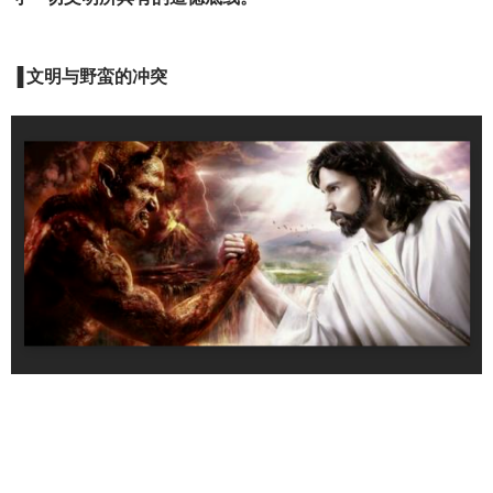
▐
文明与野蛮的冲突