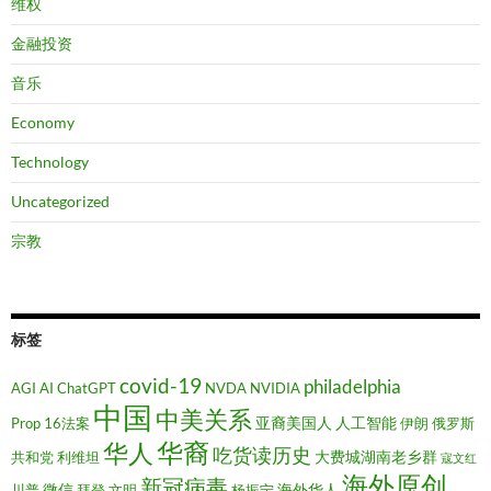
维权
金融投资
音乐
Economy
Technology
Uncategorized
宗教
标签
covid-19
philadelphia
AGI
AI
ChatGPT
NVDA
NVIDIA
中国
中美关系
亚裔美国人
人工智能
Prop 16法案
伊朗
俄罗斯
华裔
华人
吃货读历史
大费城湖南老乡群
共和党
利维坦
寇文红
海外原创
新冠病毒
微信
海外华人
川普
拜登
文明
杨振宁