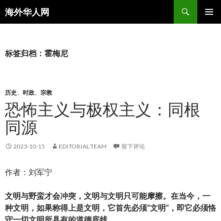
搜
海外华人网
索
跳
主菜单
至
正
文
标签归档：霍梅尼
历史
、
时政
、
宗教
恐怖主义与极权主义：同根
同源
2023-10-15
EDITORIAL TEAM
留下评论
作者：刘军宁
文明与野蛮才会冲突，文明与文明只可能摩擦。在当今，一
种文明，如果称得上是文明，它首先必须“文明”，即它必须恪
守一切文明所具有的道德底线。