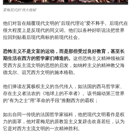
霍梅尼式的“伟大领袖”
他们对旨在颠覆现代文明的“后现代理论”爱不释手。后现代在
很大程度上是反现代的同义词。他们以各种好听说法把世界
拉回到贴着后现代商标的前现代社会。
恐怖主义不是文盲的运动，而是那些受过良好教育，甚至长
期生活在西方的哲学家们缔造的。
这些恐怖主义精神领袖深
受西方反主流文明的思想的启发，如纳粹主义的精神教父海
德戈尔、诅咒西方文明的施本格勒。
他们捧读左翼极权主义的当代传人，如法国的西马哲学家、
存在主义者法农的《地球上的不幸者》。该书煽动第三世界
的“有为之士”用“革命的手段”推翻西方的霸权；
如出自同一传统的法国哲学家福科，他把现代文明看作是权
力的面罩，他对霍梅尼的原教旨主义复辟击欢喜若狂，认为
它是对西方主流文明的一次精神胜利。