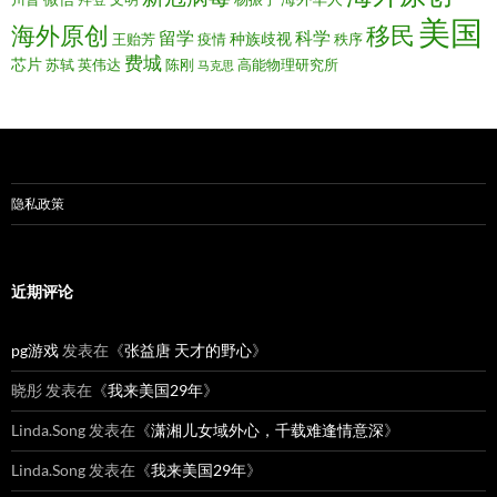
美国
移民
海外原创
留学
科学
种族歧视
王贻芳
疫情
秩序
费城
芯片
苏轼
英伟达
陈刚
高能物理研究所
马克思
隐私政策
近期评论
pg游戏
发表在《
张益唐 天才的野心
》
晓彤
发表在《
我来美国29年
》
Linda.Song
发表在《
潇湘儿女域外心，千载难逢情意深
》
Linda.Song
发表在《
我来美国29年
》