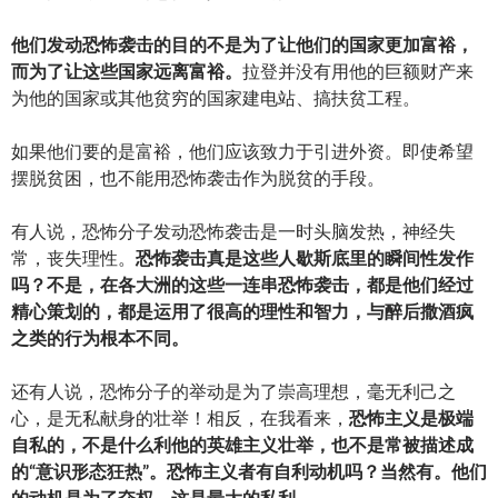
他们发动恐怖袭击的目的不是为了让他们的国家更加富裕，
而为了让这些国家远离富裕。
拉登并没有用他的巨额财产来
为他的国家或其他贫穷的国家建电站、搞扶贫工程。
如果他们要的是富裕，他们应该致力于引进外资。即使希望
摆脱贫困，也不能用恐怖袭击作为脱贫的手段。
有人说，恐怖分子发动恐怖袭击是一时头脑发热，神经失
常，丧失理性。
恐怖袭击真是这些人歇斯底里的瞬间性发作
吗？不是，在各大洲的这些一连串恐怖袭击，都是他们经过
精心策划的，都是运用了很高的理性和智力，与醉后撒酒疯
之类的行为根本不同。
还有人说，恐怖分子的举动是为了崇高理想，毫无利己之
心，是无私献身的壮举！相反，在我看来，
恐怖主义是极端
自私的，不是什么利他的英雄主义壮举，也不是常被描述成
的“意识形态狂热”。恐怖主义者有自利动机吗？当然有。他们
的动机是为了夺权。这是最大的私利。