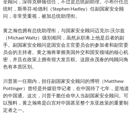
全顾问，深得克林顿信任，不过是总统副助理。小布什任总
统时，斯蒂芬·哈德利（Stephen Hadley）任副国家安全顾
问，非常受重视，被加总统助理衔。
黄之瀚也拥有总统助理衔，与国家安全顾问迈克尔·沃尔兹
（Michael Waltz）级别相同，虽然从职务上他是后者的副
手。副国家安全顾问是国安会主官委员会的参加者和副官委
员会的主持者。黄之瀚将掌握美国外交和国安领域的核心机
密，并且在政策上拥有很大发言权。这跟余茂春的纯顾问角
色有本质区别。
川普第一任期内，担任副国家安全顾问的博明（Matthew
Pottinger）曾经是外媒驻华记者，在中国待了七年，是地道
的中国通。这次，川普干脆任命华人当副国家安全顾问。可
以预料，黄之瀚将是白宫对中国甚至整个东亚政策的重要制
定者之一。