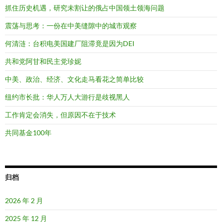
抓住历史机遇，研究未割让的俄占中国领土领海问题
震荡与思考：一份在中美缝隙中的城市观察
何清涟：台积电美国建厂阻滞竟是因为DEI
共和党阿甘和民主党珍妮
中美、政治、经济、文化走马看花之简单比较
纽约市长批：华人万人大游行是歧视黑人
工作肯定会消失，但原因不在于技术
共同基金100年
归档
2026 年 2 月
2025 年 12 月