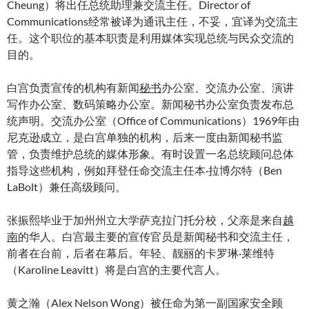
Cheung）将出任总统助理兼交流主任。Director of
Communications经常被译为通讯主任，不妥，宜译为交流主
任。这个职位的基本职责是利用媒体实现总统与民众交流的
目的。
白宫负责宣传的机构有新闻
秘书
办公室、交流办公室、演讲
写作办公室、数码策略办公室。新闻秘书办公室负责发布总
统声明。交流办公室（Office of Communications）1969年由
尼克逊成立，是白宫单独的机构，后来一度由新闻秘书监
管，负责维护总统的媒体形象。有时设置一名总统顾问总体
指导这些机构，例如拜登任命交流主任本·拉博尔特（Ben
LaBolt）兼任高级顾问。
张振熙毕业于加州州立大学萨克拉门托分校，父亲是来自
越
南
的华人。白宫最主要的宣传官员是新闻秘书和交流主任，
前者在台前，后者在幕后。年轻、靓丽的卡罗琳·莱维特
（Karoline Leavitt）将是白宫的主要代言人。
黄之瀚（Alex Nelson Wong）被任命为第一副国家安全顾