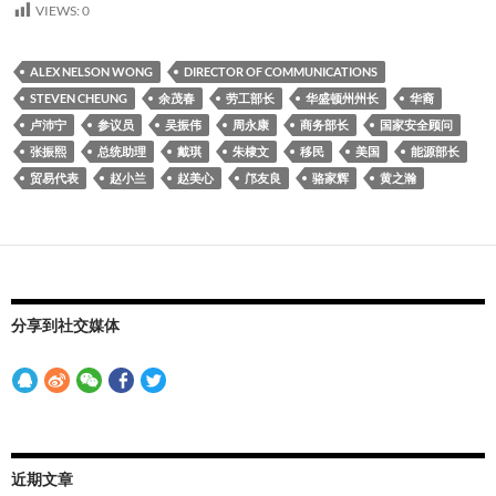
VIEWS:
0
ALEX NELSON WONG
DIRECTOR OF COMMUNICATIONS
STEVEN CHEUNG
余茂春
劳工部长
华盛顿州州长
华裔
卢沛宁
参议员
吴振伟
周永康
商务部长
国家安全顾问
张振熙
总统助理
戴琪
朱棣文
移民
美国
能源部长
贸易代表
赵小兰
赵美心
邝友良
骆家辉
黄之瀚
分享到社交媒体
近期文章