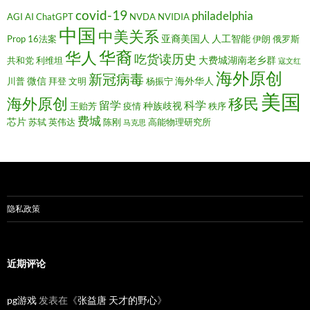
covid-19
philadelphia
AGI
AI
ChatGPT
NVDA
NVIDIA
中国
中美关系
亚裔美国人
人工智能
Prop 16法案
伊朗
俄罗斯
华裔
华人
吃货读历史
大费城湖南老乡群
共和党
利维坦
寇文红
海外原创
新冠病毒
微信
海外华人
川普
拜登
文明
杨振宁
美国
移民
海外原创
留学
科学
种族歧视
王贻芳
疫情
秩序
费城
芯片
苏轼
英伟达
陈刚
高能物理研究所
马克思
隐私政策
近期评论
pg游戏
发表在《
张益唐 天才的野心
》