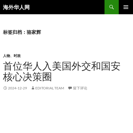
搜
海外华人网
索
跳
主菜单
至
正
文
标签归档：骆家辉
人物
、
时政
首位华人入美国外交和国安
核心决策圈
2024-12-29
EDITORIAL TEAM
留下评论