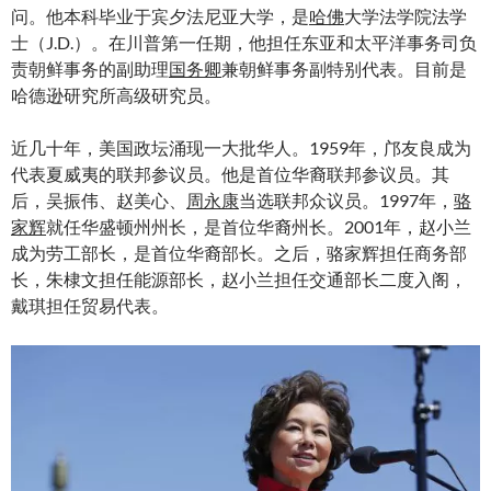
问。他本科毕业于宾夕法尼亚大学，是
哈佛
大学法学院法学
士（J.D.）。在川普第一任期，他担任东亚和太平洋事务司负
责朝鲜事务的副助理
国务卿
兼朝鲜事务副特别代表。目前是
哈德逊研究所高级研究员。
近几十年，美国政坛涌现一大批华人。1959年，邝友良成为
代表夏威夷的联邦参议员。他是首位华裔联邦参议员。其
后，吴振伟、赵美心、
周永康
当选联邦众议员。1997年，
骆
家辉
就任华盛顿州州长，是首位华裔州长。2001年，赵小兰
成为劳工部长，是首位华裔部长。之后，骆家辉担任商务部
长，朱棣文担任能源部长，赵小兰担任交通部长二度入阁，
戴琪担任贸易代表。