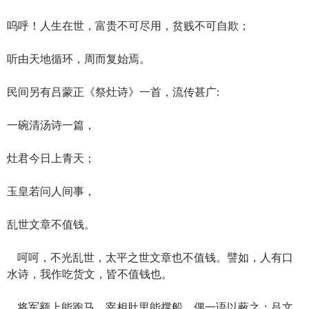
呜呼！人生在世，富贵不可尽用，贫贱不可自欺；
听由天地循环，周而复始焉。
民间另有吕蒙正《祭灶诗》一首，流传甚广:
一碗清汤诗一篇，
灶君今日上青天；
玉皇若问人间事，
乱世文章不值钱。
呵呵，不光乱世，太平之世文章也不值钱。譬如，人有口
水诗，我作吃货文，皆不值钱也。
将军额上能跑马，宰相肚里能撑船。偶一语以蔽之：吕文