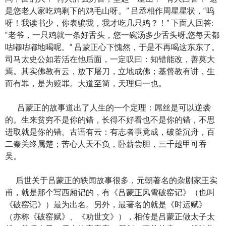
是您老人家吃鸡剩下的鸡毛山呀。” 吕丞相作周星星状，“呜
呀！我读书少，你表骗我，我才吃几只鸡？！” 下面人回答:
“老爷，一只鸡就一条好舌头，您一碗汤多少舌头呀,您每天都
咕嘟咕嘟地喝呢。“ 吕蒙正心下愧然，于是不再喝这东东了。
司马太史公如若活在他后面，一定叹曰：知错能改，善莫大
焉。其实佛教有云，放下屠刀，立地成佛；基督教有讲，生
而有罪，是为赎罪。大道至简，天理归一也。
吕蒙正的故事道出了人生的一个定理：屌丝是可以逆袭
的。生来贫穷不是你的错，长得不好看也不是你的错，不思
进取就是你的错。古语有云：有志者事竟成，破釜沉舟，百
二秦关终属楚；苦心人天不负，卧薪尝胆，三千越甲可吞
吴。
后世关于吕蒙正的轶闻故事很多，元朝著名的杂剧家王实
甫，就是那个写西厢记的，有《吕蒙正风雪破窑记》（也叫
《破窑记》）最为出名。另外，最著名的就是《时运赋》
（亦称《破窑赋》、《劝世文》），相传是吕蒙正做太子太