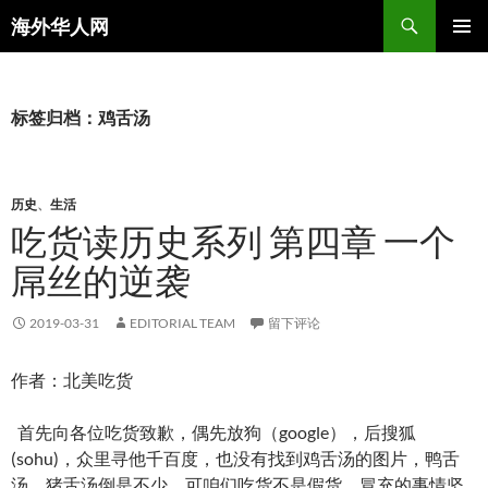
搜
海外华人网
索
跳
主菜单
至
正
文
标签归档：鸡舌汤
历史
、
生活
吃货读历史系列 第四章 一个
屌丝的逆袭
2019-03-31
EDITORIAL TEAM
留下评论
作者：
北美吃货
首先向各位吃货致歉，偶先放狗（google），后搜狐
(sohu)，众里寻他千百度，也没有找到鸡舌汤的图片，鸭舌
汤、猪舌汤倒是不少，可咱们吃货不是假货，冒充的事情坚