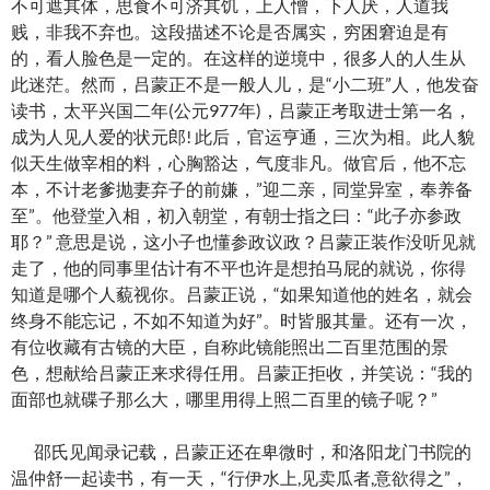
不可遮其体，思食不可济其饥，上人憎，下人厌，人道我
贱，非我不弃也。这段描述不论是否属实，穷困窘迫是有
的，看人脸色是一定的。在这样的逆境中，很多人的人生从
此迷茫。然而，吕蒙正不是一般人儿，是“小二班”人，他发奋
读书，太平兴国二年(公元977年)，吕蒙正考取进士第一名，
成为人见人爱的状元郎! 此后，官运亨通，三次为相。此人貌
似天生做宰相的料，心胸豁达，气度非凡。做官后，他不忘
本，不计老爹抛妻弃子的前嫌，”迎二亲，同堂异室，奉养备
至”。他登堂入相，初入朝堂，有朝士指之曰：“此子亦参政
耶？” 意思是说，这小子也懂参政议政？吕蒙正装作没听见就
走了，他的同事里估计有不平也许是想拍马屁的就说，你得
知道是哪个人藐视你。吕蒙正说，“如果知道他的姓名，就会
终身不能忘记，不如不知道为好”。时皆服其量。还有一次，
有位收藏有古镜的大臣，自称此镜能照出二百里范围的景
色，想献给吕蒙正来求得任用。吕蒙正拒收，并笑说：“我的
面部也就碟子那么大，哪里用得上照二百里的镜子呢？”
邵氏见闻录记载，吕蒙正还在卑微时，和洛阳龙门书院的
温仲舒一起读书，有一天，“行伊水上,见卖瓜者,意欲得之”，