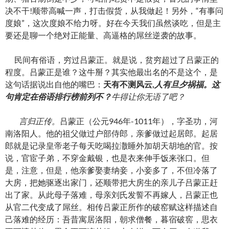
决不干!顺带高喊一声，打击假货，从我做起！另外，“有事问
度娘”，这次度娘不给力呀。好在今天我们虽然谈吃，但是主
要还是聊一个绝对正能量、高逼格的屌丝逆袭的故事。
民间有俗语，穷过吕蒙正。就是说，贫穷超过了吕蒙正的
程度。吕蒙正是谁？这牛掰？其实他最出名的不是这个，是
这句话据说出自他的嘴巴：
天有不测风云
,
人有旦夕祸
福。这
句肯定在俗语排行榜前列不？
牛得让你无语了吧？
言归正传。
吕蒙正（公元946年-1011年），字圣功，河
南洛阳人。他的祖父做过户部侍郎，亲爹做过起居郎。起居
郎就是记录皇帝老子每天吃喝拉潵睡外加胡天胡地的官。按
说，官宦子弟，不穿金戴银，也是衣来伸手饭来张口。但
是，注意，但是，他亲爹娶妻纳妾，小妾多了，不但冷落了
大房，把她驱逐出家门，还顺带把大房生的亲儿子吕蒙正赶
出了家。从此母子落难，母亲刘氏发誓不再嫁人，吕蒙正也
从官二代变成了屌丝。相传吕蒙正所作的破窑赋这样描述自
己落难的经历：吾昔寓居洛阳，朝求僧餐，暮宿破窖，思衣