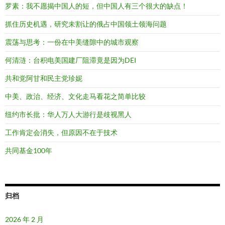
罗素：我不愿揭中国人的短，但中国人有三个很大的缺点！
抓住历史机遇，研究未割让的俄占中国领土领海问题
震荡与思考：一份在中美缝隙中的城市观察
何清涟：台积电美国建厂阻滞竟是因为DEI
共和党阿甘和民主党珍妮
中美、政治、经济、文化走马看花之简单比较
纽约市长批：华人万人大游行是歧视黑人
工作肯定会消失，但原因不在于技术
共同基金100年
归档
2026 年 2 月