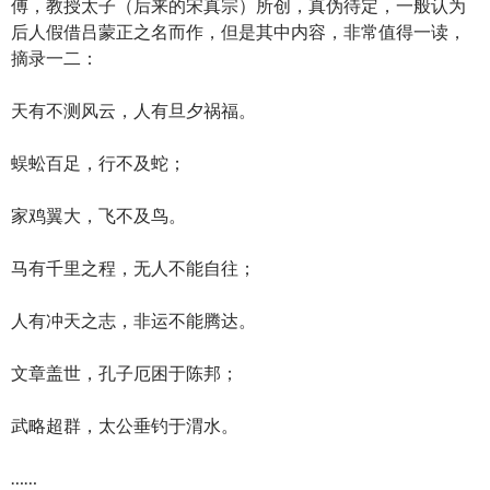
傅，教授太子（后来的宋真宗）所创，真伪待定，一般认为
后人假借吕蒙正之名而作，但是其中内容，非常值得一读，
摘录一二：
天有不测风云，人有旦夕祸福。
蜈蚣百足，行不及蛇；
家鸡翼大，飞不及鸟。
马有千里之程，无人不能自往；
人有冲天之志，非运不能腾达。
文章盖世，孔子厄困于陈邦；
武略超群，太公垂钓于渭水。
……