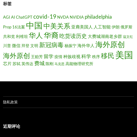
标签
covid-19
philadelphia
AGI
AI
ChatGPT
NVDA
NVIDIA
中国
中美关系
亚裔美国人
人工智能
Prop 16法案
伊朗
俄罗斯
华裔
华人
吃货读历史
大费城湖南老乡群
共和党
利维坦
寇文红
海外原创
新冠病毒
微信
海外华人
川普
拜登
文明
杨振宁
美国
移民
海外原创
留学
科学
种族歧视
王贻芳
疫情
秩序
费城
芯片
苏轼
英伟达
陈刚
高能物理研究所
马克思
隐私政策
近期评论