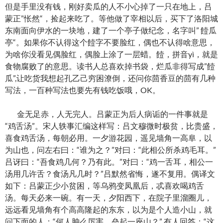
但是手里没有钱，刚好卖瓜的人不小心掉了一只在地上，吕
蒙正”怅然“，捡起来吃了。等他做了宰相以后，买下了洛阳城
东南面向伊水的一块地，建了一个亭子做纪念，名字叫” 饐瓜
亭“。如果你不认得这个饐字不要脸红，偶也不认得啥意思，
为啥你没看见偶脸红，偶脸上涂了一层蜡。饐，拼音yì，就是
食物腐败了的意思。读书人总喜欢掉书袋，烂瓜非得写成”饐
瓜”,让吃货我想起孔乙己穷困潦倒，还问你茴香豆的茴有几种
写法，一百种写法也要先有钱吃饭哦，OK。
金无足赤，人无完人。吕蒙正为后人病诟的一件事就是
“鸡舌汤”。宋人轶事汇编这样写：吕文穆微时极贫，比贵盛，
喜食鸡舌汤，每朝必用。一夕游花园，遥见墙角一高阜，以
为山也，问左右曰：“谁为之？”对曰：“此相公所杀鸡毛耳。”
吕讶曰：“吾食鸡几何？乃有此。”对曰：“鸡一舌耳，相公一
汤用几许舌？食汤凡几时？”吕默然省悔，遂不复用。偶译文
如下：吕蒙正少小贫困，等乌鸦变凤凰后，忒喜欢喝鸡舌
汤。每天必来一碗。有一天，夕阳西下，在院子里溜圈儿，
远远看见墙角有个高高隆起的东东，以为是个人造小山，就
问下面的人：“何人肿么厉害，垒起一座山？” 有人回答：“这