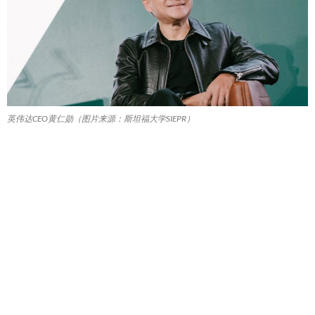
英伟达CEO黄仁勋（图片来源：斯坦福大学SIEPR）