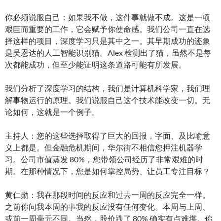
你必须说服自己：如果我不做，这件事就做不成。这是一项
艰巨而重要的工作，它会赋予你使命感。我们公司一直在选
择这样的项目，深度学习只是其中之一。其早期成功的迹象
是吴恩达的人工智能识别猫。Alex 检测出了猫，虽然不是每
次都能成功，但至少能证明这条道路可能有所发展。
我们分析了深度学习的结构，我们是计算机科学家，我们理
解事物运行的原理。我们说服自己这个技术能改变一切。无
论如何，这就是一个例子。
主持人：您的这些选择取得了巨大的回报，字面、及比喻意
义上都是。但金融危机期间，华尔街不相信您押注机器学
习。公司市值蒸发 80%，您带领公司经历了非常艰难的时
期。在那种情况下，您是如何掌控局势、让员工专注目标？
黄仁勋：我在那段时间的反应和过去一周的反应完全一样。
之前你问我本周的事我的反应没有任何变化。本周与上周、
或前一周毫无不同。当然，股价跌了 80% 确实有点难堪。你