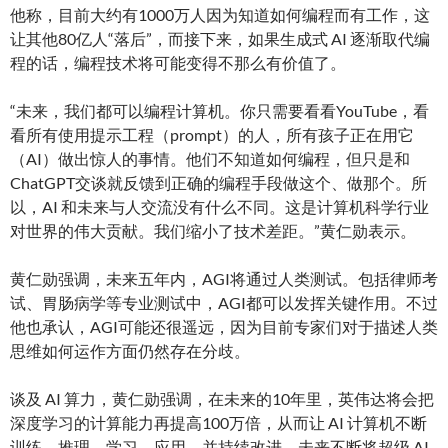
他称，目前大约有1000万人因为知道如何编程而有工作，这
让其他80亿人“落后”，而接下来，如果生成式 AI 逐渐取代编
程的话，编程技术将可能变得不那么有价值了。
“未来，我们都可以编程计算机。你只需要看看YouTube，看
看所有使用提示工程（prompt）的人，所有孩子正在用它
（AI）做出惊人的事情。他们不知道如何编程，但只是和
ChatGPT交谈就反馈到正确的编程手段做这个、做那个。所
以，AI 和未来与人交流没有什么不同。这是计算机科学行业
对世界的伟大贡献。我们缩小了技术差距。”黄仁勋表示。
黄仁勋强调，未来五年内，AGI将通过人类测试。包括律师考
试、胃肠病学等专业测试中，AGI都可以发挥关键作用。不过
他也承认，AGI可能还很遥远，因为目前专家们对于描述人类
思维如何运作方面仍然存在分歧。
谈及 AI 算力，黄仁勋强调，在未来的10年里，英伟达将会把
深度学习的计算能力再提高100万倍，从而让 AI 计算机不断
训练、推理、学习、应用，并持续改进，未来不断将超级 AI