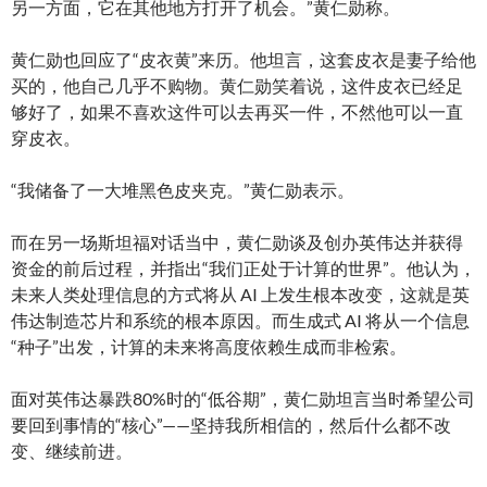
另一方面，它在其他地方打开了机会。”黄仁勋称。
黄仁勋也回应了“皮衣黄”来历。他坦言，这套皮衣是妻子给他
买的，他自己几乎不购物。黄仁勋笑着说，这件皮衣已经足
够好了，如果不喜欢这件可以去再买一件，不然他可以一直
穿皮衣。
“我储备了一大堆黑色皮夹克。”黄仁勋表示。
而在另一场斯坦福对话当中，黄仁勋谈及创办英伟达并获得
资金的前后过程，并指出“我们正处于计算的世界”。他认为，
未来人类处理信息的方式将从 AI 上发生根本改变，这就是英
伟达制造芯片和系统的根本原因。而生成式 AI 将从一个信息
“种子”出发，计算的未来将高度依赖生成而非检索。
面对英伟达暴跌80%时的“低谷期”，黄仁勋坦言当时希望公司
要回到事情的“核心”——坚持我所相信的，然后什么都不改
变、继续前进。