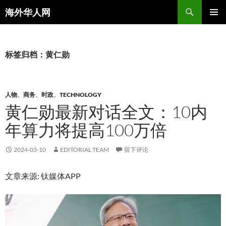
搜
海外华人网
索
跳
主菜单
至
正
文
标签归档：黄仁勋
人物
、
商务
、
时政
、
TECHNOLOGY
黄仁勋最新对话全文：10内
年算力将提高100万倍
2024-03-10
EDITORIAL TEAM
留下评论
文章来源: 钛媒体APP