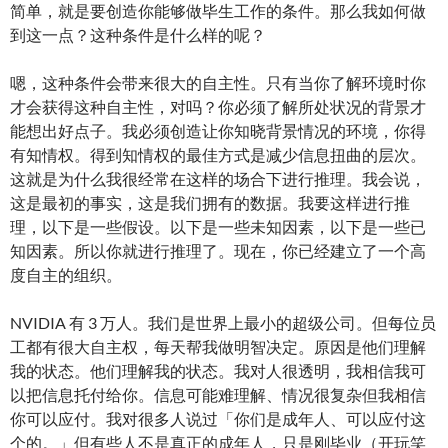
简单，就是要创造你能够做毕生工作的条件。那么我如何做
到这一点？这种条件是什么样的呢？
嗯，这种条件会带来很大的自主性。只有当你了解环境时你
才会获得这种自主性，对吗？你必须了解所处状况的背景才
能想出好点子。我必须创造让你知晓背景情况的环境，你得
有知情权。得到知情权的最佳方式是减少信息扭曲的层次。
这就是为什么我很经常在这样的场合下进行推理。我会说，
这是最初的事实，这是我们拥有的数据。我要这样进行推
理，以下是一些假设。以下是一些未知因素，以下是一些已
知因素。所以你就进行推理了。现在，你已经建立了一个高
度自主的组织。
NVIDIA 有 3 万人。我们是世界上最小的超级公司。但每位员
工都有很大自主权，每天帮我做明智决定。原因是他们理解
我的状态。他们理解我的状态。我对人很透明，我相信我可
以把信息托付给你。信息可能难理解、情况很复杂但我相信
你可以应付。我对很多人说过「你们是成年人、可以应付这
个的。」但有些人不是真正的成年人，只是刚毕业（开玩笑