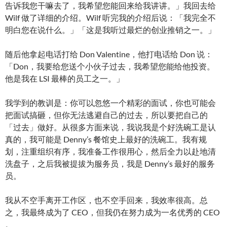
告诉我您干嘛去了，我希望您能回来给我讲讲。」我回去给
Wilf 做了详细的介绍。Wilf 听完我的介绍后说：「我完全不
明白您在说什么。」「这是我听过最烂的创业推销之一。」
随后他拿起电话打给 Don Valentine，他打电话给 Don 说：
「Don，我要给您送个小伙子过去，我希望您能给他投资。
他是我在 LSI 最棒的员工之一。」
我学到的教训是：你可以忽悠一个精彩的面试，你也可能会
把面试搞砸，但你无法逃避自己的过去，所以要把自己的
「过去」做好。从很多方面来说，我说我是个好洗碗工是认
真的，我可能是 Denny’s 餐馆史上最好的洗碗工。我有规
划，注重组织有序，我准备工作很用心，然后全力以赴地清
洗盘子，之后我被提拔为服务员，我是 Denny’s 最好的服务
员。
我从不空手离开工作区，也不空手回来，我效率很高。总
之，我最终成为了 CEO，但我仍在努力成为一名优秀的 CEO
。