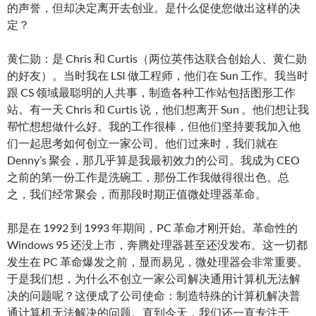
的声誉，但却决定离开去创业。是什么促使您做出这样的决
定？
黄仁勋：是 Chris 和 Curtis（两位英伟达联合创始人、黄仁勋
的好友）。当时我在 LSI 做工程师，他们在 Sun 工作。我当时
跟 CS 领域最聪明的人共事，制造各种工作站包括图形工作
站。有一天 Chris 和 Curtis 说，他们想离开 Sun 。他们想让我
帮忙想想做什么好。我的工作很棒，但他们坚持要我加入他
们一起思考如何创立一家公司。他们过来时，我们就在
Denny’s 聚会，那几乎算是我最初效力的公司。我成为 CEO
之前的第一份工作是洗碗工，那份工作我做得很出色。总
之，我们经常聚会，而那段时期正值微处理器革命。
那是在 1992 到 1993 年期间，PC 革命才刚开始。革命性的
Windows 95 还没上市，奔腾处理器甚至还没发布。这一切都
发生在 PC 革命爆发之前，显而易见，微处理器会非常重要。
于是我们想，为什么不创立一家公司解决通用计算机无法解
决的问题呢？这便成了公司使命：制造特殊的计算机解决普
通计算机无法解决的问题。直到今天，我们还一直专注于