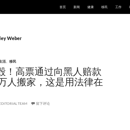
跳至正文
首页
新闻
健康
移民
工作
ey Weber
生活
、
移民
毁！高票通过向黑人赔款
0万人搬家，这是用法律在
EDITORIAL TEAM
留下评论