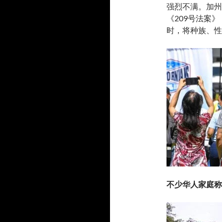
强烈不满。加州P
《209号法案
时，将种族、性
不少华人家庭称