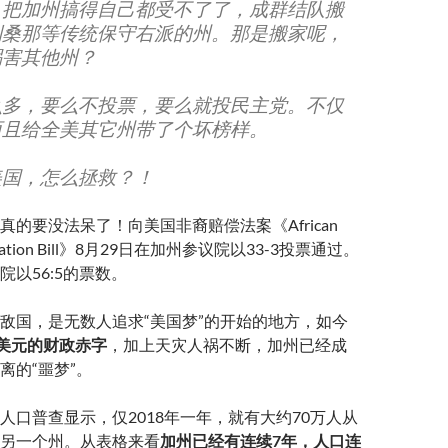
，把加州搞得自己都受不了了，成群结队搬
利桑那等传统保守右派的州。那是搬家呢，
祸害其他州？
么多，要么不投票，要么就投民主党。不仅
而
且给全美其它州带了个坏榜样。
美国，怎么拯救？！
真的要没法呆了！向美国非裔赔偿法案《African
eparation Bill》8月29日在加州参议院以33-3投票通过。
院以56:5的票数。
敌国，是无数人追求“美国梦”的开始的地方，如今
亿美元的财政赤字
，加上天灾人祸不断，加州已经成
离的“噩梦”。
人口普查显示，仅2018年一年，就有大约70万人从
另一个州。从表格来看
加州已经有连续7年，人口连