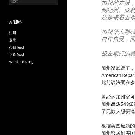
加州的左派
索：
到德州、亚
还是接着去
其他操作
加州华人那
注册
自作自受，
登录
条目 feed
极左横行的
评论 feed
WordPress.org
加州彻底毁了，
American R
此前该法案在参
曾经的加州富可
加州
高达543
了无数人想要逃
根据美国最新的
加州移居到美国