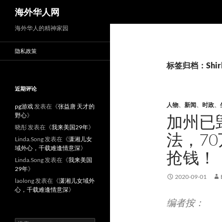
搜
海外华人网
索
海外华人的精神家园
隐私政策
标签归档：Shirl
近期评论
人物
、
新闻
、
时政
、
pg游戏
发表在《
张益唐 天才的
野心
》
加州已
晓彤
发表在《
我来美国29年
》
法，7
Linda.Song
发表在《
潇湘儿女
域外心，千载难逢情意深
》
抢钱！
Linda.Song
发表在《
我来美国
29年
》
2020-09-01
laolong
发表在《
潇湘儿女域外
心，千载难逢情意深
》
编者按：
搜