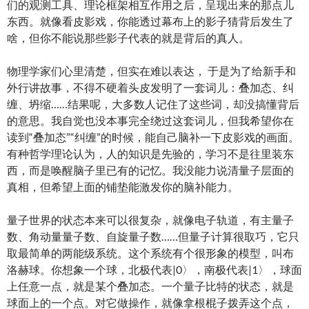
们的观测工具、理论框架相互作用之后，呈现出来的那点儿
东西。就像看皮影戏，你能透过幕布上的影子猜背后发生了
啥，但你不能说那些影子代表的就是背后的真人。
物理学家们心里清楚，但实在难以表达， 于是为了给新手和
外行讲故事，不得不硬着头皮发明了一套词儿：叠加态、纠
缠、坍缩……结果呢，大多数人记住了这些词，却没搞懂背后
的意思。我自觉也没本事完全绕过这套词儿，但我希望你在
读到“叠加态”“纠缠”的时候，能自己脑补一下皮影戏的画面。
有种哲学理论认为，人的知识是先验的，学习不是往里装东
西，而是唤醒脑子里已有的记忆。我没能力说清量子层面的
真相，但希望上面的铺垫能激发你的脑补能力。
量子世界的状态本来可以很复杂，就像电子轨道，有主量子
数、角动量量子数、自旋量子数……但量子计算很取巧，它只
取最简单的两能级系统。这个系统有个很形象的模型，叫布
洛赫球。你想象一个球，北极代表|0〉，南极代表|1〉，球面
上任意一点，就是某个叠加态。一个量子比特的状态，就是
球面上的一个点。对它做操作，就像拿根棍子拨弄这个点，