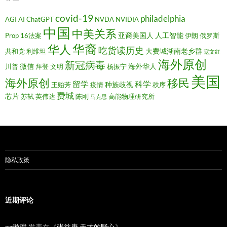
covid-19
philadelphia
AGI
AI
ChatGPT
NVDA
NVIDIA
中国
中美关系
亚裔美国人
人工智能
Prop 16法案
伊朗
俄罗斯
华裔
华人
吃货读历史
大费城湖南老乡群
共和党
利维坦
寇文红
海外原创
新冠病毒
微信
海外华人
川普
拜登
文明
杨振宁
美国
移民
海外原创
留学
科学
种族歧视
王贻芳
疫情
秩序
费城
芯片
苏轼
英伟达
陈刚
高能物理研究所
马克思
隐私政策
近期评论
pg游戏
发表在《
张益唐 天才的野心
》