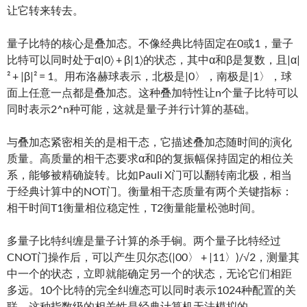
让它转来转去。
量子比特的核心是叠加态。不像经典比特固定在0或1，量子
比特可以同时处于α|0〉 + β|1〉的状态，其中α和β是复数，且|α|
² + |β|² = 1。用布洛赫球表示，北极是|0〉，南极是|1〉，球
面上任意一点都是叠加态。这种叠加特性让n个量子比特可以
同时表示2^n种可能，这就是量子并行计算的基础。
与叠加态紧密相关的是相干态，它描述叠加态随时间的演化
质量。高质量的相干态要求α和β的复振幅保持固定的相位关
系，能够被精确旋转。比如Pauli X门可以翻转南北极，相当
于经典计算中的NOT门。衡量相干态质量有两个关键指标：
相干时间T1衡量相位稳定性，T2衡量能量松弛时间。
多量子比特纠缠是量子计算的杀手锏。两个量子比特经过
CNOT门操作后，可以产生贝尔态(|00〉 + |11〉)/√2，测量其
中一个的状态，立即就能确定另一个的状态，无论它们相距
多远。10个比特的完全纠缠态可以同时表示1024种配置的关
联，这种指数级的相关性是经典计算机无法模拟的。