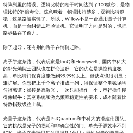
特阵列里的错误。逻辑比特的相干时间达到了100微秒，是物
理比特的5倍寿命。这意味着，物理比特越多，逻辑比特越
稳，这条路被实锤了。所以，Willow不是一台通用量子计算
机，而是一台纠错工程验证机。它证明了方向是对的，也把
路标插在了前方。
除了超导，还有别的路子在悄悄赶路。
离子阱这条路，代表玩家是IonQ和Honeywell，国内中科大
的郭光灿院士团队也在拼命追赶。它的优点是操控精度极
高，单比特门保真度能做到99.99%以上。但缺点也很明显：
难扩展。你想把上千个离子排成一列，得保证整个电磁场均
匀得离谱；操控是靠激光，一次只能操作一个，串行操作慢
得像蜗牛；真空系统和激光频率稳定性的要求，成本随着比
特数指数级往上飙。
光量子这条路，代表是PsiQuantum和中科大的潘建伟团队。
它的挑战是光子的损耗和非确定性的门。单光子源效率不到
50%，光子在光纤里每公里损耗1分贝；线性光学的双量子