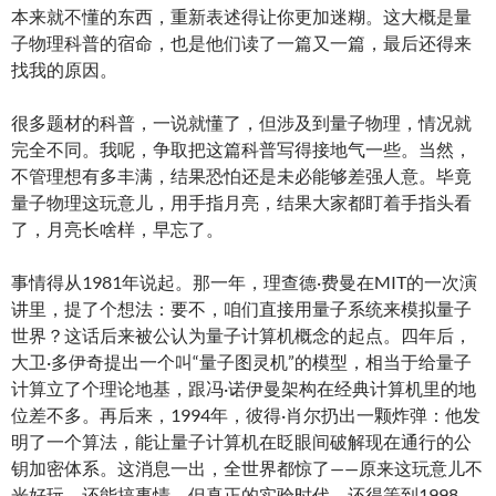
本来就不懂的东西，重新表述得让你更加迷糊。这大概是量
子物理科普的宿命，也是他们读了一篇又一篇，最后还得来
找我的原因。
很多题材的科普，一说就懂了，但涉及到量子物理，情况就
完全不同。我呢，争取把这篇科普写得接地气一些。当然，
不管理想有多丰满，结果恐怕还是未必能够差强人意。毕竟
量子物理这玩意儿，用手指月亮，结果大家都盯着手指头看
了，月亮长啥样，早忘了。
事情得从1981年说起。那一年，理查德·费曼在MIT的一次演
讲里，提了个想法：要不，咱们直接用量子系统来模拟量子
世界？这话后来被公认为量子计算机概念的起点。四年后，
大卫·多伊奇提出一个叫“量子图灵机”的模型，相当于给量子
计算立了个理论地基，跟冯·诺伊曼架构在经典计算机里的地
位差不多。再后来，1994年，彼得·肖尔扔出一颗炸弹：他发
明了一个算法，能让量子计算机在眨眼间破解现在通行的公
钥加密体系。这消息一出，全世界都惊了——原来这玩意儿不
光好玩，还能搞事情。但真正的实验时代，还得等到1998