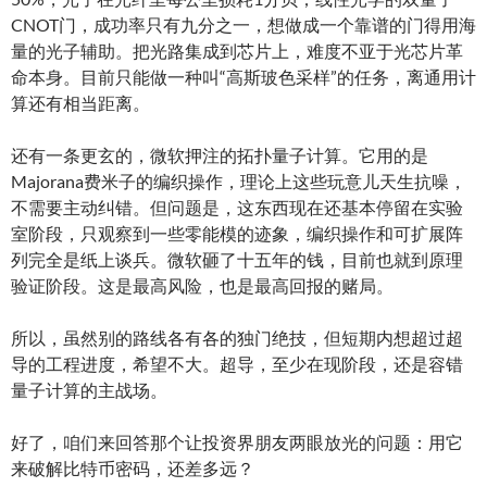
CNOT门，成功率只有九分之一，想做成一个靠谱的门得用海
量的光子辅助。把光路集成到芯片上，难度不亚于光芯片革
命本身。目前只能做一种叫“高斯玻色采样”的任务，离通用计
算还有相当距离。
还有一条更玄的，微软押注的拓扑量子计算。它用的是
Majorana费米子的编织操作，理论上这些玩意儿天生抗噪，
不需要主动纠错。但问题是，这东西现在还基本停留在实验
室阶段，只观察到一些零能模的迹象，编织操作和可扩展阵
列完全是纸上谈兵。微软砸了十五年的钱，目前也就到原理
验证阶段。这是最高风险，也是最高回报的赌局。
所以，虽然别的路线各有各的独门绝技，但短期内想超过超
导的工程进度，希望不大。超导，至少在现阶段，还是容错
量子计算的主战场。
好了，咱们来回答那个让投资界朋友两眼放光的问题：用它
来破解比特币密码，还差多远？