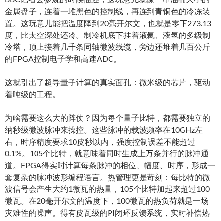
金属盘子，连着一堆黑色的控制线，再连到青铜色的冷冻装
置。这玩意儿能把温度降到20毫开尔文，也就是零下273.13
度，比太空深处还冷。制冷机底下挂着液氦、液氢的多级制
冷塔，顶上接着几千条同轴微波线缆，旁边还堆着几百公斤
的FPGA控制电子学和高速ADC。
这就引出了超导量子计算的真实面孔：微米级的芯片，驱动
着吨级的工程。
为啥需要这么大的阵仗？因为每个量子比特，都需要独立的
纳秒级微波脉冲来操控。这些脉冲的载波频率在10GHz左
右，时序精度要求10皮秒以内，强度控制误差不能超过
0.1%。105个比特，就意味着同时生成上万条并行的脉冲通
道。FPGA得实时计算每条脉冲的相位、幅度、时序，形成一
套复杂的脉冲波形编程语言。热管理更是苛刻：每比特的微
波信号会产生大约1微瓦的热量，105个比特加起来超过100
微瓦。在20毫开尔文的温度下，100微瓦的热负荷就是一场
灾难性的噪声。得有皮瓦级的PI闭环反馈系统，实时补偿热