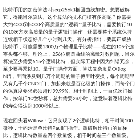
比特币用的加密算法叫secp256k1椭圆曲线加密。想要破解
它，得跑肖尔算法。这个算法的技术门槛有多高呢？你需要
大约4000到5000个高质量的**逻辑**量子比特，需要执行10
的10次方次高质量的量子逻辑门操作，还需要整个系统保持
连续相干状态好几个小时到几天。有分析指出，要真正威胁
比特币，可能需要1300万个物理量子比特——现在的105个连
零头都不够。理论上，256位椭圆曲线的离散对数问题，肖尔
算法至少需要515个逻辑比特，但实际工程中因为纠错冗余，
至少要再乘以10。量子门操作方面，算法复杂度是O((log
N)³)，里面涉及到几万个周期的量子傅里叶变换，每个周期里
又有几千个CNOT门，加起来就是百亿级的门操作，而每个门
的保真度要求必须超过99.99%。相干时间上，一百亿次门操
作，按单门10微秒算，总共需要28小时，这意味着逻辑比特
的寿命得达到1000秒以上。
现在回头看Willow：它只实现了2个逻辑比特，相干时间100
微秒，干的活是单比特Pauli门操作。跟破解比特币的目标
比，逻辑比特数量差四个数量级，相干时间差三个数量级。