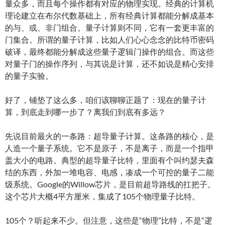
量众多，而且每个操作都有对应的物理实现。经典的计算机
理论建立在布尔代数基础上，所有经典计算都能分解成基本
的与、或、非门组合。量子计算则不同，它有一套更丰富的
门集合。所谓的量子计算，比如人们心心念念的比特币密码
破译，最终都能分解成这些量子逻辑门操作的组合。而这些
对量子门的操作序列，与其说是计算，还不如说是精心安排
的量子实验。
好了，铺垫了这么多，咱们该聊聊正题了：现在的量子计
算，到底走到哪一步了？离我们到底有多远？
先说目前最火的一条路：超导量子计算。这条路的核心，是
人造一个量子系统。它不是原子，不是离子，而是一个指甲
盖大小的电路。典型的超导量子比特，里面有个叫约瑟夫森
结的东西，外加一堆电容、电感，凑成一个可控的量子二能
级系统。Google的Willow芯片，是目前超导路线的扛把子。
这个芯片大概4平方厘米，集成了105个物理量子比特。
105个？听起来不少。但注意，这些是“物理”比特，不是“逻