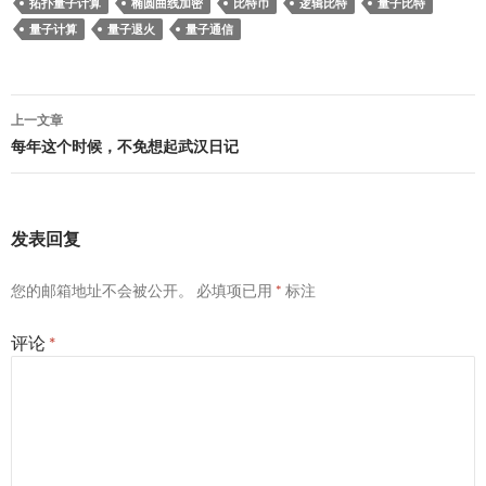
拓扑量子计算
椭圆曲线加密
比特币
逻辑比特
量子比特
量子计算
量子退火
量子通信
文
上一文章
章
每年这个时候，不免想起武汉日记
导
航
发表回复
您的邮箱地址不会被公开。
必填项已用
*
标注
评论
*