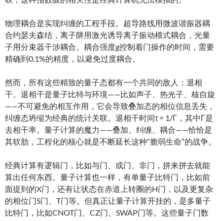
物理耦合是实现纠缠的工程手段。超导路线用微波谐振器耦
合约瑟夫森结，离子阱用激光诱导离子振动模式耦合，光量
子用分束器干涉耦合。耦合强度g控制着门操作的时间，需要
精确到0.1%的精度，以避免过度耦合。
然而，所有这些精致的量子态都有一个共同的敌人：退相
干。退相干是量子比特与环境——比如声子、热光子、核自旋
——不可避免的相互作用，它会导致叠加态的相位信息丢失，
纠缠态坍缩为经典的统计关联。退相干时间τ = 1/Γ，其中Γ是
去相干率。量子计算的魔力——叠加、纠缠、耦合——恰恰是
其软肋，工程化的核心就是不断延长这种“脆弱生命”的战争。
经典计算有逻辑门，比如与门、或门、非门，拼来拼去就能
算出任何东西。量子计算也一样，有单量子比特门，比如前
面提到的X门，还有让状态在赤道上转圈的H门，以及更复杂
的相位门S门、T门等。但真正让量子计算开挂的，是多量子
比特门，比如CNOT门、CZ门、SWAP门等。这些量子门数