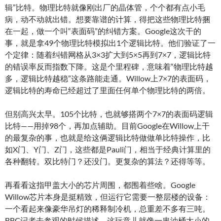
辑”比特。物理比特就像刚出厂的晶体管，个个都有点小毛
病，动不动就出错。想要靠谱的计算，得把这些物理比特捆
在一起，做一个叫“表面码”的纠错方案。Google这次干的
事，就是拿49个物理比特模拟出1个逻辑比特。他们验证了一
个定律：随着纠错网格从3×3扩大到5×5再到7×7，逻辑比特
的错误率反而指数下降。这是个里程碑，意味着“物理比特越
多，逻辑比特越稳”这条路能走通。Willow上7×7的表面码，
逻辑比特的寿命已经超过了里面任何单个物理比特的两倍。
但别高兴太早。105个比特，也就够搭两个7×7的表面码逻辑
比特——用掉98个，再加点辅助。目前Google在Willow上干
的最复杂的事，也就是给这俩逻辑比特做做单比特操作，比
如X门、Y门、Z门，这些都是Pauli门，相当于经典计算里的
各种翻转。双比特门？还没门。更复杂的算法？还得等等。
再看看这指甲盖大小的芯片周围，都围着些啥。Google
Willow芯片本身是挺精致，但运行它需要一整层楼的设备：
一个看起来像豪华吊灯的稀释制冷机，总重差不多有三吨。
BBC记者去参观的时候描述，这玩意儿就像一串油桶大小的