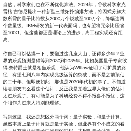
当然，科学家们也在不断优化算法。2024年，谷歌科学家克
雷格·吉德尼提出一种新型三维拓扑编排方法，将因式分解大
数所需的量子比特数从2000万个锐减至100万个，降幅达两
个数量级。IBM研发的新一代表面码，也有望将冗余比压缩
至100∶1。但这些都还是理论上的进步，离工程实现还有距
离。
你自己可以估摸一下，要翻过这几座大山，还得多少年？业
界的乐观预测是得等到2030到2035年。比如英国量子专家彼
得·奈特爵士就是相当乐观，他认为Willow证明了可扩展的路
径，有望七到八年内实现兆级运算的突破，而不是之前预估
的二十年。但即便如此，那也是2030年代初的事了。不知道
读者朋友怎么看这个估计，反正我是觉着业界大佬们的估计
太过乐观了。有可能是为了科研经费不得不报喜不报忧，这
个咱作为过来人特别能理解。
写到这里，我还是想区分两个词：量子实验，和量子计算。
虽然本质上量子计算就是量子实验，但业界有个不成文的看
法：只有涉及到量子门操作的过程，才配叫量子计算。否