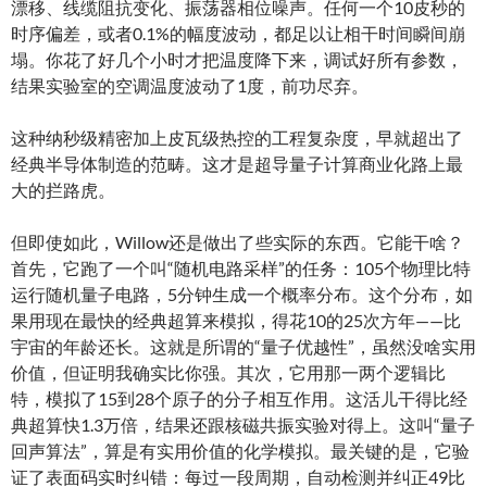
漂移、线缆阻抗变化、振荡器相位噪声。任何一个10皮秒的
时序偏差，或者0.1%的幅度波动，都足以让相干时间瞬间崩
塌。你花了好几个小时才把温度降下来，调试好所有参数，
结果实验室的空调温度波动了1度，前功尽弃。
这种纳秒级精密加上皮瓦级热控的工程复杂度，早就超出了
经典半导体制造的范畴。这才是超导量子计算商业化路上最
大的拦路虎。
但即使如此，Willow还是做出了些实际的东西。它能干啥？
首先，它跑了一个叫“随机电路采样”的任务：105个物理比特
运行随机量子电路，5分钟生成一个概率分布。这个分布，如
果用现在最快的经典超算来模拟，得花10的25次方年——比
宇宙的年龄还长。这就是所谓的“量子优越性”，虽然没啥实用
价值，但证明我确实比你强。其次，它用那一两个逻辑比
特，模拟了15到28个原子的分子相互作用。这活儿干得比经
典超算快1.3万倍，结果还跟核磁共振实验对得上。这叫“量子
回声算法”，算是有实用价值的化学模拟。最关键的是，它验
证了表面码实时纠错：每过一段周期，自动检测并纠正49比