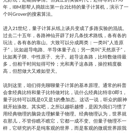
年，IBM那帮人捣鼓出第一台2比特的量子计算机，演示了一
个叫Grover的搜索算法。
进入21世纪，量子计算从纸上谈兵变成了多路实验的混战。
过去二十五年，各路神仙开辟了好几条技术路线，各有各的
玩法，各有各的靠山。大致可以分成两类：一类叫“人造原
子”，比如超导电路、半导体量子点；另一类叫“天然原子”，
比如离子阱、中性原子、光子。超导这条路，比特数做得最
多，但相干时间短得可怜；光和离子这条路，操控精度极
高，但想做大又难如登天。
说到这里，咱们得先聊聊量子计算的基本原理。通常的科普
会拿经典比特和量子比特做对比，说什么经典比特非0即1，
量子比特可以既是0又是1的叠加态。这话一说，听众的眼神
就开始涣散。其实吧，之所以越听越懵，是因为我们习惯了
用经典物理的脑袋去理解量子物理。经典物理认为，世界就
在那儿，不管你瞧不瞧它，它都一成不变。但量子物理不一
样，它研究的不是纯客观的世界，而是客观的微观世界跟我