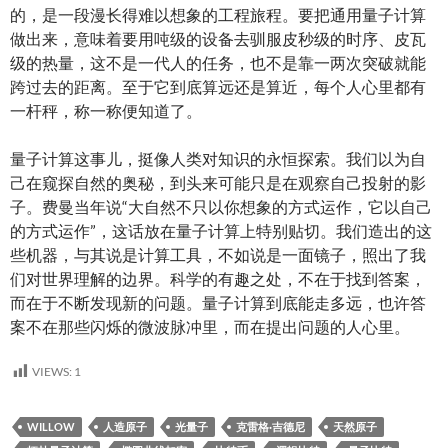
的，是一段漫长得难以想象的工程旅程。要把通用量子计算
做出来，意味着要用吨级的设备去驯服皮秒级的时序、皮瓦
级的热量，这不是一代人的任务，也不是靠一两次突破就能
跨过去的距离。至于它到底算远还是算近，每个人心里都有
一杆秤，称一称便知道了。
量子计算这事儿，挺像人类对知识的永恒探索。我们以为自
己在窥探自然的奥秘，到头来可能只是在观察自己投射的影
子。费曼当年说“大自然不只以你想象的方式运作，它以自己
的方式运作”，这话放在量子计算上特别贴切。我们造出的这
些机器，与其说是计算工具，不如说是一面镜子，照出了我
们对世界理解的边界。科学的有趣之处，不在于找到答案，
而在于不断发现新的问题。量子计算到底能走多远，也许答
案不在那些闪烁的微波脉冲里，而在提出问题的人心里。
VIEWS:
1
WILLOW
人造原子
光量子
克雷格·吉德尼
天然原子