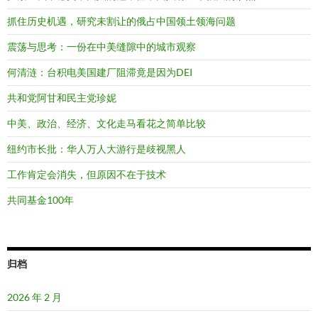
抓住历史机遇，研究未割让的俄占中国领土领海问题
震荡与思考：一份在中美缝隙中的城市观察
何清涟：台积电美国建厂阻滞竟是因为DEI
共和党阿甘和民主党珍妮
中美、政治、经济、文化走马看花之简单比较
纽约市长批：华人万人大游行是歧视黑人
工作肯定会消失，但原因不在于技术
共同基金100年
归档
2026 年 2 月