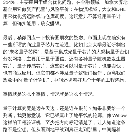
314%，主要应用于组合优化问题。在金融领域，加拿大养老
基金用它做资产配置与风险平价；在物流领域，大众和DHL
用它优化货运路线与仓库调度。这玩意儿不算通用量子计
算，但确实能用，确实赚钱。
最后，稍微回应一下投资圈朋友的疑虑。市面上现在确实有
一些所谓的商业量子芯片在流通。比如北京大学最近研制出
的“未名量子芯网”，是基于集成光量子芯片的大规模量子密钥
分发网络，主要用于量子通信。还有各种量子随机数发生器
芯片、量子传感芯片。这些都可以叫量子芯片，也能卖钱，
也有商业应用。但它们都不涉及量子逻辑门操作，距离我们
想象中的“量子计算机”，中间还隔着好几个十年的工程鸿沟。
事情就是这么个事情，情况就是这么个情况。
量子计算究竟是远在天边，还是近在眼前？如果非要给一个
判断，我更愿意说，它已经露出了地平线的轮廓。像 Willow
这样的工程验证机，至少把方向标记清楚了，让人知道这条
路不是空想。但从看到地平线到真正走到那里，中间隔着