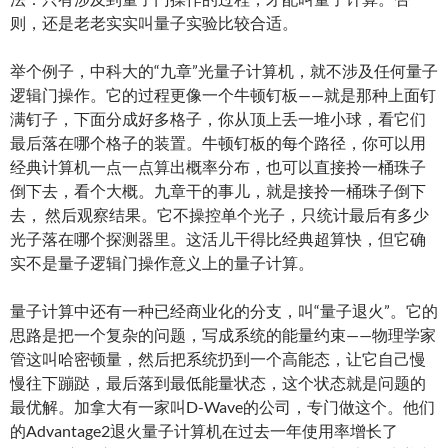
则，还是老老实实叫量子实验比较合适。
举个例子，中科大的“九章”光量子计算机，就不涉及任何量子
逻辑门操作。它的过程更像一个牛顿钉板——就是那种上面钉
满钉子，下面分成好多格子，你从顶上丢一堆小球，看它们
最后落在哪个格子的装置。牛顿钉板的每个路径，你可以用
经典计算机一点一点算出概率分布，也可以直接拎一桶珠子
倒下去，看个大概。九章干的事儿，就是接拎一桶珠子倒下
去， 然后观察结果。它不操控单个光子，只统计最后有多少
光子落在哪个探测器里。这活儿干得比经典超算快，但它确
实不是量子逻辑门操作意义上的量子计算。
量子计算中还有一种已经商业化的分支，叫“量子退火”。它的
思路是把一个复杂的问题，写成系统的能量约束——物理学家
管这叫哈密顿量，然后把系统扔到一个高能态，让它自己慢
慢往下蹦跶，最后落到最低能量状态，这个状态就是问题的
最优解。加拿大有一家叫D-Wave的公司，专门做这个。他们
的Advantage2退火量子计算机在过去一年使用率增长了