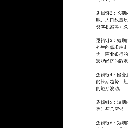
逻辑链2：长期
赋、人口数量质
资本积累等）决
逻辑链3：短期
外生的需求冲击
为，商业银行的
宏观经济的微观
逻辑链4：慢变
的长期趋势；短
的短期波动。
逻辑链5：短期
等）与总需求一
逻辑链6：短期