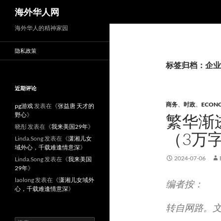
搜
海外华人网
索
海外华人的精神家园
隐私政策
标签归档：企业
近期评论
商务
、
时政
、
ECON
pg游戏
发表在《
张益唐 天才的
野心
》
繁华渐
晓彤
发表在《
我来美国29年
》
（3万
Linda.Song
发表在《
潇湘儿女
域外心，千载难逢情意深
》
2024-07-06
Linda.Song
发表在《
我来美国
29年
》
laolong
发表在《
潇湘儿女域外
编者按：
心，千载难逢情意深
》
转自网路。
搜