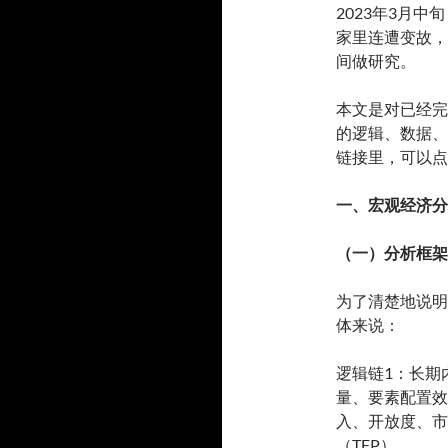
2023年3月
家里连遭变故，
间做研究。
本文是对已经完
的逻辑、数据、
链接里，可以点
一、宏观经济分
（一）分析框架
为了清楚地说明
体来说：
逻辑链1：长期
量、要素配置效
入、开放度、市
（TFP）。