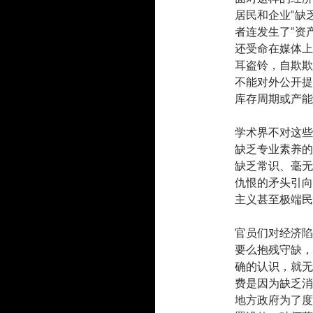
居民和企业“缺
者连发生了“资
还受命在媒体上
耳盗铃，自欺欺
不能对外公开提
库存周期或产能
学术界不对这些
缺乏专业素养的
缺乏常识、毫无
仇恨的矛头引向
主义甚至极端民
官员们对经济陷
要么抱残守缺，
确的认识，就无
费是因为缺乏消
地方政府为了度