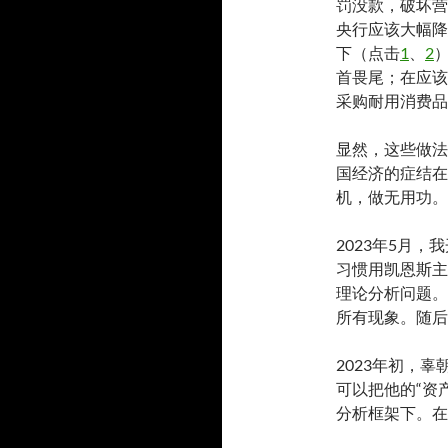
罚没款，破坏营
央行应该大幅降
下（点击
1
、
2
首畏尾；在应该
采购耐用消费品
显然，这些做法
国经济的症结在
机，做无用功。
2023年5月
习惯用凯恩斯主
理论分析问题。
所有现象。随后
2023年初，
可以把他的“资
分析框架下。在