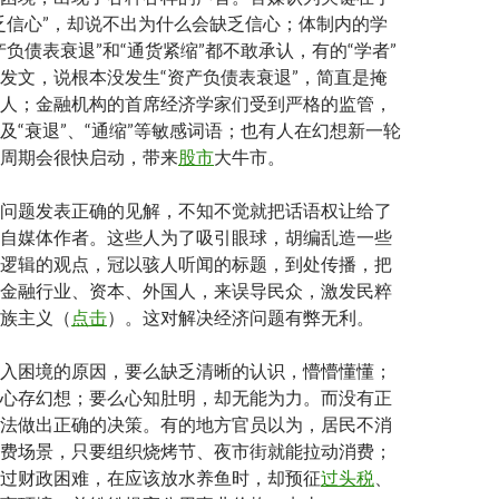
乏信心”，却说不出为什么会缺乏信心；体制内的学
产负债表衰退”和“通货紧缩”都不敢承认，有的“学者”
发文，说根本没发生“资产负债表衰退”，简直是掩
人；金融机构的首席经济学家们受到严格的监管，
及“衰退”、“通缩”等敏感词语；也有人在幻想新一轮
周期会很快启动，带来
股市
大牛市。
问题发表正确的见解，不知不觉就把话语权让给了
自媒体作者。这些人为了吸引眼球，胡编乱造一些
逻辑的观点，冠以骇人听闻的标题，到处传播，把
金融行业、资本、外国人，来误导民众，激发民粹
族主义（
点击
）。这对解决经济问题有弊无利。
入困境的原因，要么缺乏清晰的认识，懵懵懂懂；
心存幻想；要么心知肚明，却无能为力。而没有正
法做出正确的决策。有的地方官员以为，居民不消
费场景，只要组织烧烤节、夜市街就能拉动消费；
过财政困难，在应该放水养鱼时，却预征
过头税
、