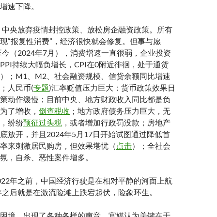
增速下降。
度，中央放弃疫情封控政策、放松房企融资政策。所有
现“报复性消费”，经济很快就会修复。但事与愿
初至今（2024年7月），消费增速一直很弱，企业投资
PPI持续大幅负增长，CPI在0附近徘徊，处于通货
）；M1、M2、社会融资规模、信贷余额同比增速
；人民币(
专题
)汇率贬值压力巨大；货币政策效果日
策动作缓慢；目前中央、地方财政收入同比都是负
为了增收，
倒查税收
；地方政府债务压力巨大，无
，纷纷
预征过头税
，或者增加行政罚没款；房地产
底放开，并且2024年5月17日开始试图通过降低首
率来刺激居民购房，但效果堪忧（
点击
）；全社会
氛，自杀、恶性案件增多。
022年之前，中国经济行驶是在相对平静的河面上航
2年之后就是在激流险滩上跌宕起伏，险象环生。
困境，出现了各种各样的声音。官媒认为关键在于