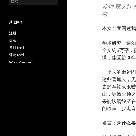
原创 寇文红 丹
索：
海
其他操作
本文全面阐述我
注册
登录
学术研究，请勿
条目 feed
全文约3万字，
评论 feed
懂，能受益30
WordPress.org
一个人的命运固
这些普通人，无
史的车轮滚滚驶
山，导致灭顶之
果能认清经济在
的政策，少走弯
引言：为什么要