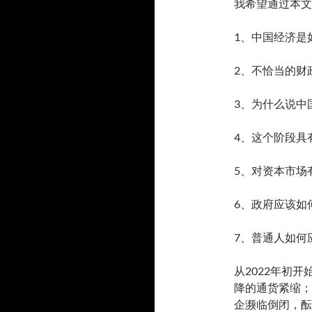
我希望通过本文
1、中国经济是
2、不恰当的财
3、为什么说中
4、这个阶段具
5、对资本市场
6、政府应该如
7、普通人如何
从2022年初
降的通货紧缩；
企濒临倒闭，酝