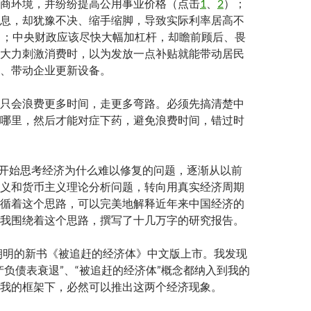
商环境，并纷纷提高公用事业价格（点击
1
、
2
）；
息，却犹豫不决、缩手缩脚，导致实际利率居高不
）；中央财政应该尽快大幅加杠杆，却瞻前顾后、畏
大力刺激消费时，以为发放一点补贴就能带动居民
、带动企业更新设备。
只会浪费更多时间，走更多弯路。必须先搞清楚中
哪里，然后才能对症下药，避免浪费时间，错过时
，我开始思考经济为什么难以修复的问题，逐渐从以前
义和货币主义理论分析问题，转向用真实经济周期
循着这个思路，可以完美地解释近年来中国经济的
我围绕着这个思路，撰写了十几万字的研究报告。
辜朝明的新书《被追赶的经济体》中文版上市。我发现
产负债表衰退”、“被追赶的经济体”概念都纳入到我的
我的框架下，必然可以推出这两个经济现象。