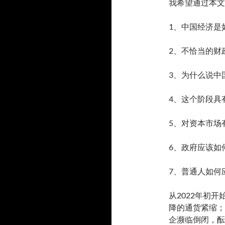
我希望通过本文
1、中国经济是
2、不恰当的财
3、为什么说中
4、这个阶段具
5、对资本市场
6、政府应该如
7、普通人如何
从2022年初
降的通货紧缩；
企濒临倒闭，酝