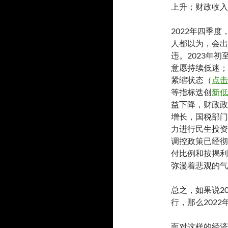
上升；财政收入
2022年四季
人都以为，会出
违。2023年
意愿持续低迷；
紧缩状态（
点击
等指标迭创
新低
益下降，财政政
增长，国税部门
力进行民生投资
调控政策已经彻
付比例和按揭利
弥漫着悲观的气
总之，如果说2
行，那么202
面对这样的经济