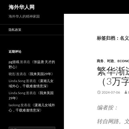
搜
海外华人网
索
海外华人的精神家园
隐私政策
标签归档：名义
近期评论
商务
、
时政
、
ECON
pg游戏
发表在《
张益唐 天才的
野心
》
繁华渐
晓彤
发表在《
我来美国29年
》
（3万
Linda.Song
发表在《
潇湘儿女
域外心，千载难逢情意深
》
2024-07-06
Linda.Song
发表在《
我来美国
29年
》
laolong
发表在《
潇湘儿女域外
编者按：
心，千载难逢情意深
》
转自网路。
搜