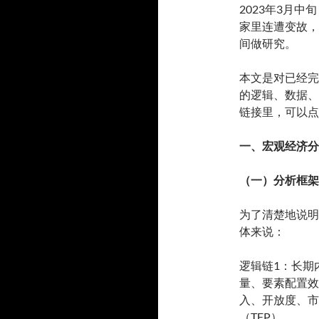
2023年3月
家里连遭变故，
间做研究。
本文是对已经完
的逻辑、数据、
链接里，可以点
一、宏观经济分
（一）分析框架
为了清楚地说明
体来说：
逻辑链1：长期
量、要素配置效
入、开放度、市
（TFP）。