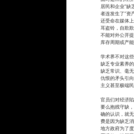
居民和企业“缺
者连发生了“资
还受命在媒体上
耳盗铃，自欺欺
不能对外公开提
库存周期或产能
学术界不对这些
缺乏专业素养的
缺乏常识、毫无
仇恨的矛头引向
主义甚至极端民
官员们对经济陷
要么抱残守缺，
确的认识，就无
费是因为缺乏消
地方政府为了度