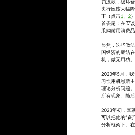
罚没款，破坏营
央行应该大幅降
下（点击
1
、
2
首畏尾；在应该
采购耐用消费品
显然，这些做法
国经济的症结在
机，做无用功。
2023年5月
习惯用凯恩斯主
理论分析问题。
所有现象。随后
2023年初，
可以把他的“资
分析框架下。在