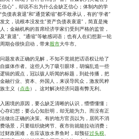
乏信心”，却说不出为什么会缺乏信心；体制内的学
产负债表衰退”和“通货紧缩”都不敢承认，有的“学者”
发文，说根本没发生“资产负债表衰退”，简直是掩
人；金融机构的首席经济学家们受到严格的监管，
及“衰退”、“通缩”等敏感词语；也有人在幻想新一轮
周期会很快启动，带来
股市
大牛市。
问题发表正确的见解，不知不觉就把话语权让给了
自媒体作者。这些人为了吸引眼球，胡编乱造一些
逻辑的观点，冠以骇人听闻的标题，到处传播，把
金融行业、资本、外国人，来误导民众，激发民粹
族主义（
点击
）。这对解决经济问题有弊无利。
入困境的原因，要么缺乏清晰的认识，懵懵懂懂；
心存幻想；要么心知肚明，却无能为力。而没有正
法做出正确的决策。有的地方官员以为，居民不消
费场景，只要组织烧烤节、夜市街就能拉动消费；
过财政困难，在应该放水养鱼时，却预征
过头税
、