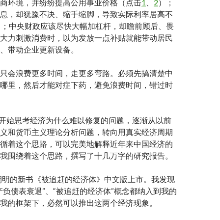
商环境，并纷纷提高公用事业价格（点击
1
、
2
）；
息，却犹豫不决、缩手缩脚，导致实际利率居高不
）；中央财政应该尽快大幅加杠杆，却瞻前顾后、畏
大力刺激消费时，以为发放一点补贴就能带动居民
、带动企业更新设备。
只会浪费更多时间，走更多弯路。必须先搞清楚中
哪里，然后才能对症下药，避免浪费时间，错过时
，我开始思考经济为什么难以修复的问题，逐渐从以前
义和货币主义理论分析问题，转向用真实经济周期
循着这个思路，可以完美地解释近年来中国经济的
我围绕着这个思路，撰写了十几万字的研究报告。
辜朝明的新书《被追赶的经济体》中文版上市。我发现
产负债表衰退”、“被追赶的经济体”概念都纳入到我的
我的框架下，必然可以推出这两个经济现象。