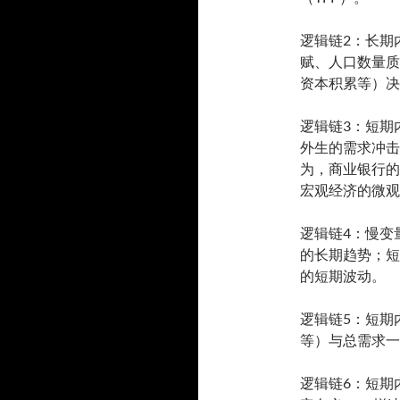
逻辑链2：长期
赋、人口数量质
资本积累等）决
逻辑链3：短期
外生的需求冲击
为，商业银行的
宏观经济的微观
逻辑链4：慢变
的长期趋势；短
的短期波动。
逻辑链5：短期
等）与总需求一
逻辑链6：短期