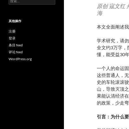
原创 寇文红 丹
索：
海
其他操作
本文全面阐述我
注册
登录
学术研究，请勿
条目 feed
全文约3万字，
评论 feed
懂，能受益30
WordPress.org
一个人的命运固
这些普通人，无
史的车轮滚滚驶
山，导致灭顶之
果能认清经济在
的政策，少走弯
引言：为什么要