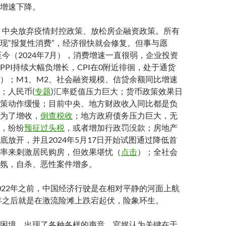
增速下降。
度，中央放弃疫情封控政策、放松房企融资政策。所有
现“报复性消费”，经济很快就会修复。但事与愿
初至今（2024年7月），消费增速一直很弱，企业投资
PPI持续大幅负增长，CPI在0附近徘徊，处于通货
）；M1、M2、社会融资规模、信贷余额同比增速
；人民币(
专题
)汇率贬值压力巨大；货币政策效果日
策动作缓慢；目前中央、地方财政收入同比都是负
为了增收，
倒查税收
；地方政府债务压力巨大，无
，纷纷
预征过头税
，或者增加行政罚没款；房地产
底放开，并且2024年5月17日开始试图通过降低首
率来刺激居民购房，但效果堪忧（
点击
）；全社会
氛，自杀、恶性案件增多。
022年之前，中国经济行驶是在相对平静的河面上航
2年之后就是在激流险滩上跌宕起伏，险象环生。
困境，出现了各种各样的声音。官媒认为关键在于