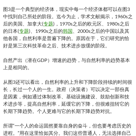
图3是一个典型的经济体，现实中每一个经济体都可以在图3
中找到自己所处的阶段。迄今为止，学术文献揭示，1960s之
后的美国、加拿大(
专题
)，1970s之后的欧元区、1980s之后
的日本(
专题
)、1990s之后的
韩国
、2000s之后的中国以及其
他各国，自然利率是普遍下降的。原因在于，它们研究的恰
好是第三次科技革命之后、技术进步放缓的阶段。
自然产出（潜在GDP）增速的趋势，与自然利率的趋势基本
上是相同的。
从图3还可以看出，自然利率的上升和下降阶段持续的时间很
长，长过一个人的一生。政府（决策者）可以决定一部份真
是因素，例如通过体制改革、基础设施建设、鼓励创新和技
术进步等，提高自然利率，延缓它的下降，但很难扭转它的
长期下降趋势。个人更难与它的长期下降趋势对抗。
所谓“一个人的命运固然要靠自身的奋斗，但也要考虑历史的
进程。”用在这里恰如其分。我们这些普通人，无法选择自己