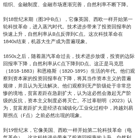
组织、金融制度、金融市场逐渐完善，自然利率不断下降。
到18世纪末期（图3中B点），它像英国、西欧一样开始第一
轮科技革命，进入蒸汽时代。技术进步带来了投资回报率的
快速上升，自然利率从B点反弹到C点。这次科技革命在
1840s结束，机器大生产成为普遍现象。
1850s之后，随着蒸汽革命过去，技术进步放缓，投资的边际
回报率下降，自然利率从C点下降到D点。这正是马克思
（1818-1883）和恩格斯（1820-1895）生活的年代。他们观
察到资本家的投资回报率在下降，将其当作资本主义的普遍
规律，并且认为无法解决。他们观察到无产阶级处于非常悲
惨的境地，贫富差距在急剧扩大，认为这必然会激起无产阶
级的反抗，资本主义制度必将灭亡。不过辜朝明（2023）认
为，贫富差距扩大是经济在城镇化/工业化过程中，跨越刘易
斯拐点（F点）之前必然出现的现象。
到19世纪末，它像美国、西欧一样开始第二轮科技革命（电
气革命）。这次科技进步带来了投资回报率的上升，自然利