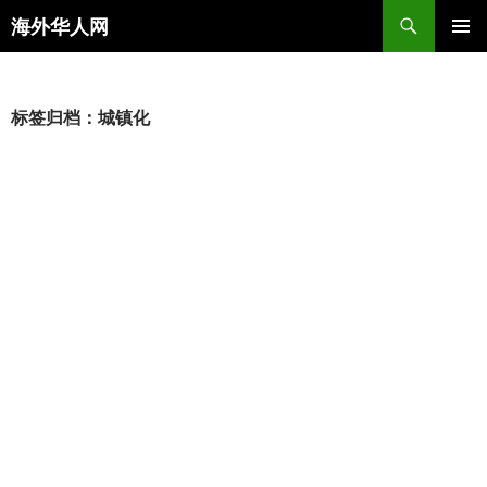
搜
海外华人网
索
跳
主菜单
至
正
文
标签归档：城镇化