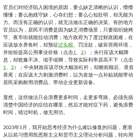
官员们对经济陷入困境的原因，要么缺乏清晰的认识，懵懵
懂懂；要么抱残守缺，心存幻想；要么心知肚明，却无能为
力。而没有正确的认识，就无法做出正确的决策。有的地方
官员以为，居民不消费是因为缺乏消费场景，只要组织烧烤
节、夜市街就能拉动消费；地方政府为了度过财政困难，在
应该放水养鱼时，却预征
过头税
、罚没款，破坏营商环境，
并纷纷提高公用事业价格（点击
1
、
2
）；央行应该大幅降
息，却犹豫不决、缩手缩脚，导致实际利率居高不下（点击
1
、
2
）；中央财政应该尽快大幅加杠杆，却瞻前顾后、畏首
畏尾；在应该大力刺激消费时，以为发放一点补贴就能带动
居民采购耐用消费品、带动企业更新设备。
显然，这些做法只会浪费更多时间，走更多弯路。必须先搞
清楚中国经济的症结在哪里，然后才能对症下药，避免浪费
时间，错过时机，做无用功。
2023年5月，我开始思考经济为什么难以修复的问题，逐渐
从以前习惯用凯恩斯主义和货币主义理论分析问题，转向用