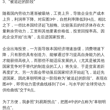
3、“被追赶的阶段”
随着国内劳动力逐渐被吸纳，工资上升，导致企业生产成本
上升，利润率下降。对应图3中，自然利率降低到H点。相比
之下，一些比本国经济起飞较晚、比较落后的经济体存在大
量剩余劳动力，工资和其他要素价格低，投资回报率高。因
此企业开始“出海”，去后进国家投资。
企业出海投资，一方面导致本国经济增速放缓，消费增速下
降，只有那些具有创造力、能够通过学习提高自身能力的人
才能获得高收入，而那些不能适应发展的人（尤其是被其他
国家竞争对手替代的制造业的工人）将失业。于是贫富差距
再度扩大。另一方面会带动落后国家经济开始起飞，追赶先
进国家。因此辜朝明将这一阶段称为“被追赶的阶段”。表现在
图4中，即劳动力需求曲线移到了D4，与水平的“全球劳动力
供给曲线”交于R点。
为了方便，我参照“刘易斯拐点”，把图4中的P点称为“辜朝明
拐点”。