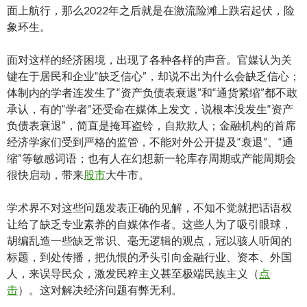
面上航行，那么2022年之后就是在激流险滩上跌宕起伏，险
象环生。
面对这样的经济困境，出现了各种各样的声音。官媒认为关
键在于居民和企业“缺乏信心”，却说不出为什么会缺乏信心；
体制内的学者连发生了“资产负债表衰退”和“通货紧缩”都不敢
承认，有的“学者”还受命在媒体上发文，说根本没发生“资产
负债表衰退”，简直是掩耳盗铃，自欺欺人；金融机构的首席
经济学家们受到严格的监管，不能对外公开提及“衰退”、“通
缩”等敏感词语；也有人在幻想新一轮库存周期或产能周期会
很快启动，带来
股市
大牛市。
学术界不对这些问题发表正确的见解，不知不觉就把话语权
让给了缺乏专业素养的自媒体作者。这些人为了吸引眼球，
胡编乱造一些缺乏常识、毫无逻辑的观点，冠以骇人听闻的
标题，到处传播，把仇恨的矛头引向金融行业、资本、外国
人，来误导民众，激发民粹主义甚至极端民族主义（
点
击
）。这对解决经济问题有弊无利。