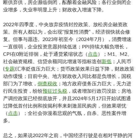
断供弃供，房企濒临倒闭，酝酿着金融风险；各行业倒闭企
业增多，失业率明显上升；财政收入增速下降。
2022年四季度，中央放弃疫情封控政策、放松房企融资政
策。所有人都以为，会出现“报复性消费”，经济很快就会修
复。但事与愿违。2023年初至今（2024年7月），消费增速
一直很弱，企业投资意愿持续低迷；PPI持续大幅负增长，
CPI在0附近徘徊，处于通货紧缩状态（
点击
）；M1、M2、
社会融资规模、信贷余额同比增速等指标迭创
新低
；人民币
(
专题
)汇率贬值压力巨大；货币政策效果日益下降，财政政策
动作缓慢；目前中央、地方财政收入同比都是负增长，国税
部门为了增收，
倒查税收
；地方政府债务压力巨大，无力进
行民生投资，纷纷
预征过头税
，或者增加行政罚没款；房地
产调控政策已经彻底放开，并且2024年5月17日开始试图通
过降低首付比例和按揭利率来刺激居民购房，但效果堪忧
（
点击
）；全社会弥漫着悲观的气氛，自杀、恶性案件增
多。
总之，如果说2022年之前，中国经济行驶是在相对平静的河