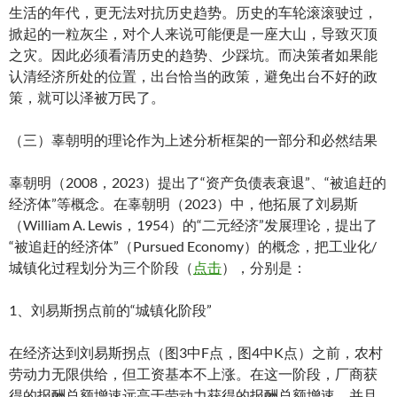
生活的年代，更无法对抗历史趋势。历史的车轮滚滚驶过，
掀起的一粒灰尘，对个人来说可能便是一座大山，导致灭顶
之灾。因此必须看清历史的趋势、少踩坑。而决策者如果能
认清经济所处的位置，出台恰当的政策，避免出台不好的政
策，就可以泽被万民了。
（三）辜朝明的理论作为上述分析框架的一部分和必然结果
辜朝明（2008，2023）提出了“资产负债表衰退”、“被追赶的
经济体”等概念。在辜朝明（2023）中，他拓展了刘易斯
（William A. Lewis，1954）的“二元经济”发展理论，提出了
“被追赶的经济体”（Pursued Economy）的概念，把工业化/
城镇化过程划分为三个阶段（
点击
），分别是：
1、刘易斯拐点前的“城镇化阶段”
在经济达到刘易斯拐点（图3中F点，图4中K点）之前，农村
劳动力无限供给，但工资基本不上涨。在这一阶段，厂商获
得的报酬总额增速远高于劳动力获得的报酬总额增速。并且