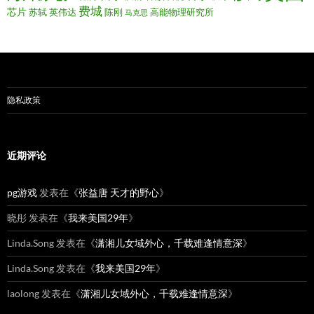
费城
芯片
苏轼
英伟达
陈刚
高能物理研究所
马克思
隐私政策
近期评论
pg游戏
发表在《
张益唐 天才的野心
》
晓彤
发表在《
我来美国29年
》
Linda.Song
发表在《
潇湘儿女域外心，千载难逢情意深
》
Linda.Song
发表在《
我来美国29年
》
laolong
发表在《
潇湘儿女域外心，千载难逢情意深
》