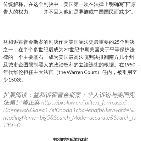
传统解释。在这个判决中，美国第一次在法律上明确写下“原
告人的权力。。。并不因为他们是异族或中国国民而减少”。
益和诉霍普金斯案的判决作为美国宪法史最重要的25个判决
之一，在半个多世纪后成为20世纪中期美国关于平等保护法
律的一个主要基石，成为美国最高法院判决推翻南方几个州
及城市企图限制黑人的政治权利的立法违宪的根据。在1950
年代华伦担任主大法官（the Warren Court）任内，被引用至
少150次。
扩展阅读：益和诉霍普金斯案：华人诉讼与美国宪
法第14修正案 https://pkulaw.cn/fulltext_form.aspx?
Db=news&Gid=a17ef0d5dd1c5a4ebdfb&keyword=&E
ncodingName=big5&Search_Mode=accurate&Search_Is
Title=0
郭湖安诉美国案