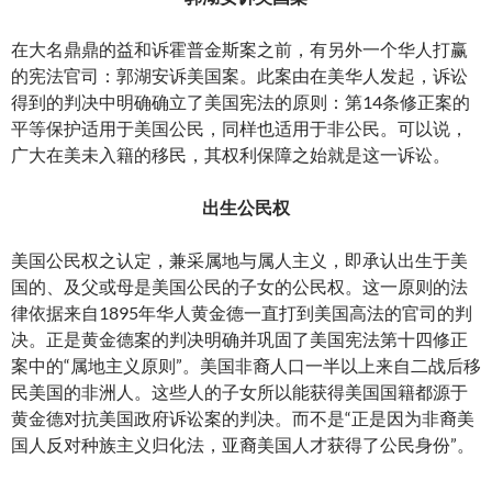
在大名鼎鼎的益和诉霍普金斯案之前，有另外一个华人打赢
的宪法官司：郭湖安诉美国案。此案由在美华人发起，诉讼
得到的判决中明确确立了美国宪法的原则：第14条修正案的
平等保护适用于美国公民，同样也适用于非公民。可以说，
广大在美未入籍的移民，其权利保障之始就是这一诉讼。
出生公民权
美国公民权之认定，兼采属地与属人主义，即承认出生于美
国的、及父或母是美国公民的子女的公民权。这一原则的法
律依据来自1895年华人黄金德一直打到美国高法的官司的判
决。正是黄金德案的判决明确并巩固了美国宪法第十四修正
案中的“属地主义原则”。美国非裔人口一半以上来自二战后移
民美国的非洲人。这些人的子女所以能获得美国国籍都源于
黄金德对抗美国政府诉讼案的判决。而不是“正是因为非裔美
国人反对种族主义归化法，亚裔美国人才获得了公民身份”。