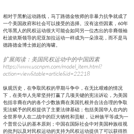
相对于黑豹运动路线，马丁路德金牧师的非暴力抗争就成了
一个美国政府和社会可以接受的选择。没有这些因素，60年
代等黑人的民权运动很大可能会如同另一位杰出的非裔领袖
杜波依斯领导的尼亚加拉运动一样成为一朵浪花，而不是马
德路德金博士掀起的海啸。
扩展阅读：美国民权运动中的中国因素
https://www.uscnpm.com/model_item.html?
action=view&table=article&id=22218
纵观历史，在争取民权的早期斗争中，在无比艰难的情况
下，在美华人先辈坚持打赢了几项关键的宪法诉讼，为美国
包括非裔在内的各个少数族裔在美国扎根并合法合理的争取
宪法赋予的民权提供了主要法律基础；包括美国华人在内的
全世界华人在二战中的巨大牺牲和贡献， 让种族平等成为一
个普世公认的基本原则；中国在国际社会中对美国种族歧视
的批判以及对民权运动的支持为民权运动提供了可以获得胜