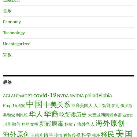
音乐
Economy
Technology
Uncategorized
宗教
标签
covid-19
philadelphia
AGI
AI
ChatGPT
NVDA
NVIDIA
中国
中美关系
亚裔美国人
人工智能
Prop 16法案
伊朗
俄罗斯
华裔
华人
吃货读历史
大费城湖南老乡群
共和党
利维坦
寇文红
海外原创
新冠病毒
微信
海外华人
川普
拜登
文明
杨振宁
美国
移民
海外原创
留学
科学
种族歧视
王贻芳
疫情
秩序