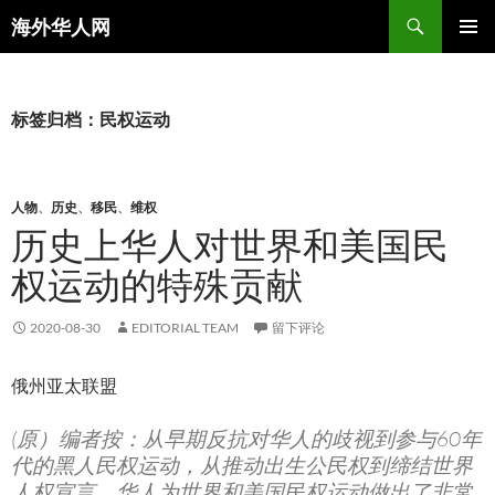
搜
海外华人网
索
跳
主菜单
至
正
文
标签归档：民权运动
人物
、
历史
、
移民
、
维权
历史上华人对世界和美国民
权运动的特殊贡献
2020-08-30
EDITORIAL TEAM
留下评论
俄州亚太联盟
(原）编者按：从早期反抗对华人的歧视到参与60年
代的黑人民权运动，从推动出生公民权到缔结世界
人权宣言，华人为世界和美国民权运动做出了非常