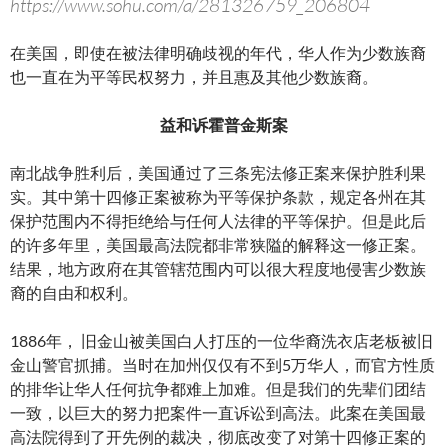
https://www.sohu.com/a/281326759_206804
在美国，即使在被法律明确歧视的年代，华人作为少数族裔
也一直在为平等民权努力，并且惠及其他少数族裔。
益和诉霍普金斯案
南北战争胜利后，美国通过了三条宪法修正案来保护胜利果
实。其中第十四修正案被称为平等保护条款，规定各州在其
保护范围内不得拒绝给与任何人法律的平等保护。但是此后
的许多年里，美国最高法院都非常狭隘的解释这一修正案。
结果，地方政府在其管辖范围内可以很大程度地侵害少数族
裔的自由和权利。
1886年， 旧金山被美国白人打压的一位华裔洗衣店老板被旧
金山警官抓捕。当时在加州仅仅有不到5万华人，而官方性质
的排华让华人任何抗争都难上加难。但是我们的先辈们团结
一致，以巨大的努力把案件一直诉讼到高法。此案在美国最
高法院得到了开先例的裁决，彻底改变了对第十四修正案的