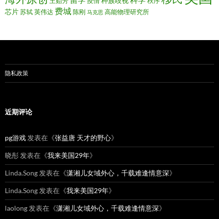
留学
科学
种族歧视
王贻芳
疫情
秩序
费城
芯片
苏轼
英伟达
陈刚
高能物理研究所
马克思
隐私政策
近期评论
pg游戏
发表在《
张益唐 天才的野心
》
晓彤
发表在《
我来美国29年
》
Linda.Song
发表在《
潇湘儿女域外心，千载难逢情意深
》
Linda.Song
发表在《
我来美国29年
》
laolong
发表在《
潇湘儿女域外心，千载难逢情意深
》