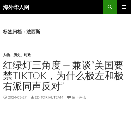
搜
海外华人网
索
跳
主菜单
至
正
文
标签归档：法西斯
人物
、
历史
、
时政
红绿灯三角度 — 兼谈“美国要
禁TIKTOK，为什么极左和极
右派同声反对”
2024-03-27
EDITORIAL TEAM
留下评论