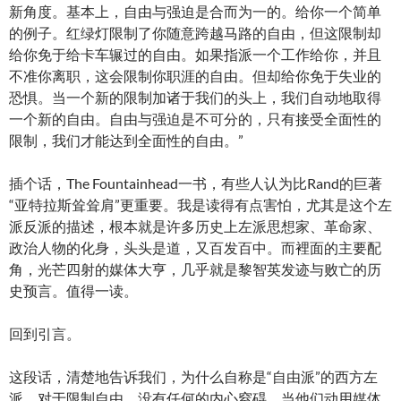
新角度。基本上，自由与强迫是合而为一的。给你一个简单
的例子。红绿灯限制了你随意跨越马路的自由，但这限制却
给你免于给卡车辗过的自由。如果指派一个工作给你，并且
不准你离职，这会限制你职涯的自由。但却给你免于失业的
恐惧。当一个新的限制加诸于我们的头上，我们自动地取得
一个新的自由。自由与强迫是不可分的，只有接受全面性的
限制，我们才能达到全面性的自由。”
插个话，The Fountainhead一书，有些人认为比Rand的巨著
“亚特拉斯耸耸肩”更重要。我是读得有点害怕，尤其是这个左
派反派的描述，根本就是许多历史上左派思想家、革命家、
政治人物的化身，头头是道，又百发百中。而裡面的主要配
角，光芒四射的媒体大亨，几乎就是黎智英发迹与败亡的历
史预言。值得一读。
回到引言。
这段话，清楚地告诉我们，为什么自称是“自由派”的西方左
派，对于限制自由，没有任何的内心窒碍。当他们动用媒体