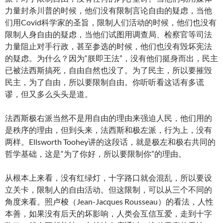
力量封杀川普的时候，他们没有限制言论自由的疑虑，当他
们用Covid科学家的圣旨，限制人们活动的时候，他们也没有
限制人身自由的疑虑，当他们试图用调查局、检察官等司法
力量阻止对手行政，甚至参选的时候，他们也没有毁坏宪法
的疑虑。为什么？因为“朕即王法”，没有他们挺身而出，民主
已被法西斯搞死，自由自然也没了。为了民主，所以要摧毁
民主，为了自由，所以要限制自由。你听听看这话有多谎
谬，但又多么头头是道。
法西斯极右派当然不是用自由的理由来强迫人民，他们用的
是秩序的理由，但到头来，法西斯和极左派，行为上，没有
两样。Ellsworth Toohey讲的这段话，就是极左和极右共同的
哲学基础，这是“为了你好，所以要限制你”的理由。
从根本上来看，没有红绿灯，十字路口就会混乱，所以要设
立关卡，限制人的自由活动。但这限制，可以从三个不同的
角度来看。照卢梭（Jean-Jacques Rousseau）的看法，人性
本善，如果没有后天的坏影响，人类会互信互爱，走到十字