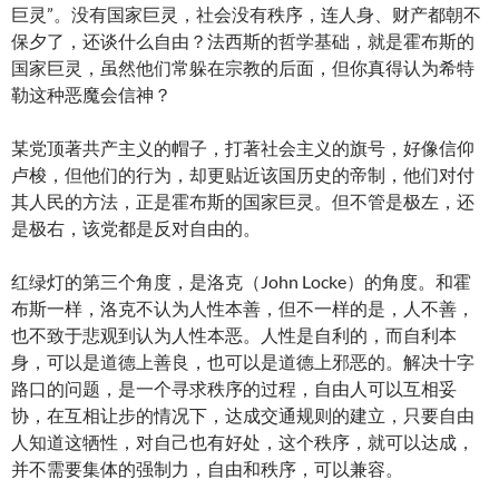
巨灵”。没有国家巨灵，社会没有秩序，连人身、财产都朝不
保夕了，还谈什么自由？法西斯的哲学基础，就是霍布斯的
国家巨灵，虽然他们常躲在宗教的后面，但你真得认为希特
勒这种恶魔会信神？
某党顶著共产主义的帽子，打著社会主义的旗号，好像信仰
卢梭，但他们的行为，却更贴近该国历史的帝制，他们对付
其人民的方法，正是霍布斯的国家巨灵。但不管是极左，还
是极右，该党都是反对自由的。
红绿灯的第三个角度，是洛克（John Locke）的角度。和霍
布斯一样，洛克不认为人性本善，但不一样的是，人不善，
也不致于悲观到认为人性本恶。人性是自利的，而自利本
身，可以是道德上善良，也可以是道德上邪恶的。解决十字
路口的问题，是一个寻求秩序的过程，自由人可以互相妥
协，在互相让步的情况下，达成交通规则的建立，只要自由
人知道这牺性，对自己也有好处，这个秩序，就可以达成，
并不需要集体的强制力，自由和秩序，可以兼容。