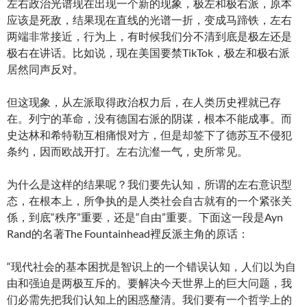
左右政治光谱现在出现一个新的现象，极左和极右派，原本
应该是死敌，结果现在直线的光谱一折，变成马蹄铁，左右
两端非常接近，行为上，有时候我们分不清到底是极左还是
极右在讲话。比如说，现在美国要禁TikTok，极左和极右派
居然同声反对。
但这现象，从左派取得政治权力后，在人类历史裡就已存
在。列宁的革命，没有德国右派的阴谋，根本不能成事。而
史达林和希特勒互相痛恨对方，但是却签下了德苏互不侵犯
条约，因而欧战开打。左右沆瀣一气，史所常见。
为什么是这样的结果呢？我们要先认知，所谓的左右意识型
态，在根本上，所争执的是人类社会自古就有的一个紧张关
係，到底“秩序”重要，还是“自由”重要。下面这一段是Ayn
Rand的名著The Fountainhead裡反派主角的原话：
“现代社会的基本困扰是智识上的一个错误认知，人们以为自
由和强迫是两极互斥的。要解决今天世界上的巨大问题，我
们必需先把我们认知上的困惑釐清。我们要有一个哲学上的