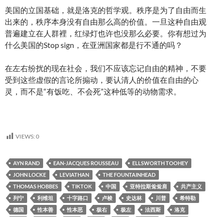
美国的立国基础，就是洛克的哲学观。秩序是为了自由而生
出来的，秩序本身没有自由那么高的价值。一旦这种自由观
普遍建立在人群裡，红绿灯也许也没那么必要。你有想过为
什么美国的Stop sign，在亚洲国家都是行不通的吗？
在左右纷扰的现在社会，我们不应该忘记自由的精神，不要
受到这些虚假的言论所搧动，要认清人的价值在自由的心
灵，而不是“有饭吃、不会死”这种低等的动物需求。
VIEWS:
0
AYN RAND
EAN-JACQUES ROUSSEAU
ELLSWORTH TOOHEY
JOHN LOCKE
LEVIATHAN
THE FOUNTAINHEAD
THOMAS HOBBES
TIKTOK
中国
亚特拉斯耸耸肩
共产主义
列宁
利维坦
十字路口
卢梭
史达林
川普
希特勒
德国
性本善
性本恶
极右
极左
法西斯
洛克