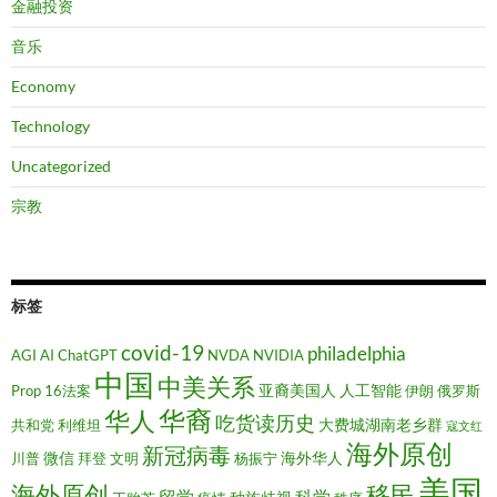
金融投资
音乐
Economy
Technology
Uncategorized
宗教
标签
covid-19
philadelphia
AGI
AI
ChatGPT
NVDA
NVIDIA
中国
中美关系
亚裔美国人
人工智能
Prop 16法案
伊朗
俄罗斯
华裔
华人
吃货读历史
大费城湖南老乡群
共和党
利维坦
寇文红
海外原创
新冠病毒
微信
海外华人
川普
拜登
文明
杨振宁
美国
移民
海外原创