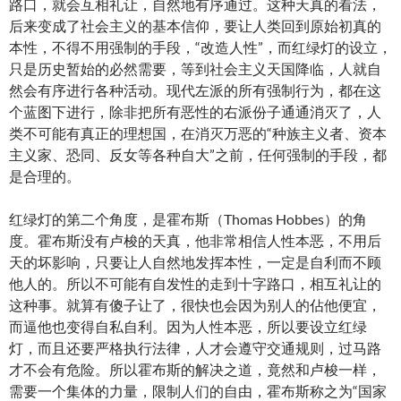
路口，就会互相礼让，自然地有序通过。这种天真的看法，
后来变成了社会主义的基本信仰，要让人类回到原始初真的
本性，不得不用强制的手段，“改造人性”，而红绿灯的设立，
只是历史暂始的必然需要，等到社会主义天国降临，人就自
然会有序进行各种活动。现代左派的所有强制行为，都在这
个蓝图下进行，除非把所有恶性的右派份子通通消灭了，人
类不可能有真正的理想国，在消灭万恶的“种族主义者、资本
主义家、恐同、反女等各种自大”之前，任何强制的手段，都
是合理的。
红绿灯的第二个角度，是霍布斯（Thomas Hobbes）的角
度。霍布斯没有卢梭的天真，他非常相信人性本恶，不用后
天的坏影响，只要让人自然地发挥本性，一定是自利而不顾
他人的。所以不可能有自发性的走到十字路口，相互礼让的
这种事。就算有傻子让了，很快也会因为别人的佔他便宜，
而逼他也变得自私自利。因为人性本恶，所以要设立红绿
灯，而且还要严格执行法律，人才会遵守交通规则，过马路
才不会有危险。所以霍布斯的解决之道，竟然和卢梭一样，
需要一个集体的力量，限制人们的自由，霍布斯称之为“国家