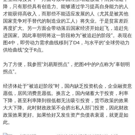
降，只有那些具有创造力、能够通过学习提高自身能力的人
才能获得高收入，而那些不能适应发展的人（尤其是被其他
国家竞争对手替代的制造业的工人）将失业。于是贫富差距
再度扩大。另一方面会带动落后国家经济开始起飞，追赶先
进国家。因此辜朝明将这一阶段称为“被追赶的阶段”。表现在
图4中，即劳动力需求曲线移到了D4，与水平的“全球劳动力
供给曲线”交于R点。
为了方便，我参照“刘易斯拐点”，把图4中的P点称为“辜朝明
拐点”。
经济体处于“被追赶阶段”时，国内缺乏投资机会，企业融资意
愿低，居民消费意愿低。换言之，国内储蓄大于投资，利率
下降，甚至利率降到很低都无法吸引投资，货币政策的效果
大大下降。此时财政政策不会挤出私人部门投资，因此财政
政策效果更好。如果恰好又发生资产负债表衰退，就更是如
此。