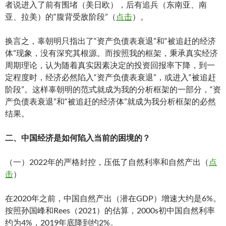
者说进入了前有围堵（美日欧），后有追兵（东南亚、南
亚、拉美）的“腹背受敌阶段”（
点击
）。
换言之，辜朝明只指出了“资产负债表衰退”和“被追赶的经济
体”现象，没有深究其根源。而按照我的框架，秉承真实经济
周期理论，认为随着真实因素决定的投资回报率下降，到一
定程度时，经济必然陷入“资产负债表衰退”，或进入“被追赶
阶段”。这样辜朝明的范式就成为我的分析框架的一部分，“资
产负债表衰退”和“被追赶的经济体”就成为我分析框架的必然
结果。
二、中国经济是如何陷入当前的困境的？
（一）2022年的严格封控，压低了自然利率和自然产出（
点
击
）
在2020年之前，中国自然产出（潜在GDP）增速大约是6%。
按照孙国峰和Rees（2021）的估算，2000s初中国自然利率
约为4%，2019年底降到约2%。