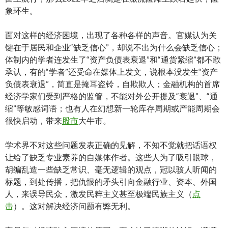
象环生。
面对这样的经济困境，出现了各种各样的声音。官媒认为关
键在于居民和企业“缺乏信心”，却说不出为什么会缺乏信心；
体制内的学者连发生了“资产负债表衰退”和“通货紧缩”都不敢
承认，有的“学者”还受命在媒体上发文，说根本没发生“资产
负债表衰退”，简直是掩耳盗铃，自欺欺人；金融机构的首席
经济学家们受到严格的监管，不能对外公开提及“衰退”、“通
缩”等敏感词语；也有人在幻想新一轮库存周期或产能周期会
很快启动，带来
股市
大牛市。
学术界不对这些问题发表正确的见解，不知不觉就把话语权
让给了缺乏专业素养的自媒体作者。这些人为了吸引眼球，
胡编乱造一些缺乏常识、毫无逻辑的观点，冠以骇人听闻的
标题，到处传播，把仇恨的矛头引向金融行业、资本、外国
人，来误导民众，激发民粹主义甚至极端民族主义（
点
击
）。这对解决经济问题有弊无利。