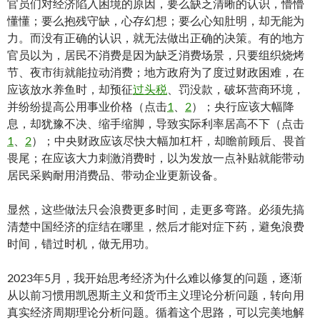
官员们对经济陷入困境的原因，要么缺乏清晰的认识，懵懵
懂懂；要么抱残守缺，心存幻想；要么心知肚明，却无能为
力。而没有正确的认识，就无法做出正确的决策。有的地方
官员以为，居民不消费是因为缺乏消费场景，只要组织烧烤
节、夜市街就能拉动消费；地方政府为了度过财政困难，在
应该放水养鱼时，却预征
过头税
、罚没款，破坏营商环境，
并纷纷提高公用事业价格（点击
1
、
2
）；央行应该大幅降
息，却犹豫不决、缩手缩脚，导致实际利率居高不下（点击
1
、
2
）；中央财政应该尽快大幅加杠杆，却瞻前顾后、畏首
畏尾；在应该大力刺激消费时，以为发放一点补贴就能带动
居民采购耐用消费品、带动企业更新设备。
显然，这些做法只会浪费更多时间，走更多弯路。必须先搞
清楚中国经济的症结在哪里，然后才能对症下药，避免浪费
时间，错过时机，做无用功。
2023年5月，我开始思考经济为什么难以修复的问题，逐渐
从以前习惯用凯恩斯主义和货币主义理论分析问题，转向用
真实经济周期理论分析问题。循着这个思路，可以完美地解