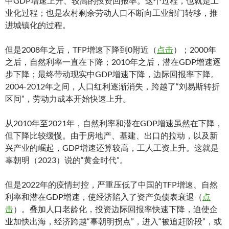
中GDP增速上升、较高的投资回报率。这个过程，也就是工
业化过程；也是农村剩余劳动人口不断向工业部门转移，推
进城镇化的过程。
但是2008年之后，TFP增速下降到0附近（
点击
）；2000年
之后，自然利率一直在下降；2010年之后，潜在GDP增速逐
步下降；最终带动现实中GDP增速下降，边际回报率下降。
2004-2012年之间，人口红利逐渐消失，跨越了“刘易斯转折
区间”，劳动力成本开始快速上升。
从2010年至2021年，自然利率和潜在GDP增速虽然在下降，
但下降比较缓慢。由于房地产、基建、出口的拉动，以及新
兴产业的崛起，GDP增速还算较高，工人工资上升。这就是
辜朝明（2023）说的“黄金时代”。
但是2022年的疫情封控，严重压低了中国的TFP增速、自然
利率和潜在GDP增速，使经济陷入了资产负债表衰退（
点
击
）。叠加人口老龄化，投资边际回报率快速下降，迫使企
业加快出海，经济跨越“辜朝明拐点”，进入“被追赶阶段”，或