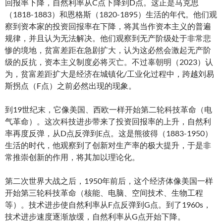
回报率下降，自然利率从C点下降到D点。这正是马克思
（1818-1883）和恩格斯（1820-1895）生活的年代。他们观
察到资本家的投资回报率在下降，将其当作资本主义的普遍
规律，并且认为无法解决。他们观察到无产阶级处于非常悲
惨的境地，贫富差距在急剧扩大，认为这必然会激起无产阶
级的反抗，资本主义制度必将灭亡。不过辜朝明（2023）认
为，贫富差距扩大是经济在城镇化/工业化过程中，跨越刘易
斯拐点（F点）之前必然出现的现象。
到19世纪末，它像美国、西欧一样开始第二轮科技革命（电
气革命）。这次科技进步带来了投资回报率的上升，自然利
率再度反弹，从D点反弹到E点。这是熊彼得（1883-1950）
生活的时代，他观察到了创新对生产率的极大提升，于是非
常推崇创新的作用，将其加以理论化。
第二次世界大战之后，1950年前后，这个经济体像美国一样
开始第三轮科技革命（核能、电脑、空间技术、生物工程
等）。技术进步使自然利率从F点反弹到G点。到了1960s，
技术进步速度逐渐放缓，自然利率从G点开始下降。