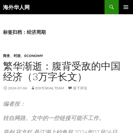
搜
海外华人网
索
跳
主菜单
至
正
文
标签归档：经济周期
商务
、
时政
、
ECONOMY
繁华渐逝：腹背受敌的中国
经济（3万字长文）
2024-07-06
EDITORIAL TEAM
留下评论
编者按：
转自网路。文中的一些链接可能不工作。
原创 寇文红 丹江湖上钓鱼翁 2024年07月06日