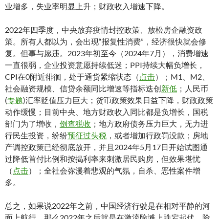
业增多，失业率明显上升；财政收入增速下降。
2022年四季度，中央放弃疫情封控政策、放松房企融资政
策。所有人都以为，会出现“报复性消费”，经济很快就会修
复。但事与愿违。2023年初至今（2024年7月），消费增速
一直很弱，企业投资意愿持续低迷；PPI持续大幅负增长，
CPI在0附近徘徊，处于通货紧缩状态（
点击
）；M1、M2、
社会融资规模、信贷余额同比增速等指标迭创
新低
；人民币
(
专题
)汇率贬值压力巨大；货币政策效果日益下降，财政政策
动作缓慢；目前中央、地方财政收入同比都是负增长，国税
部门为了增收，
倒查税收
；地方政府债务压力巨大，无力进
行民生投资，纷纷
预征过头税
，或者增加行政罚没款；房地
产调控政策已经彻底放开，并且2024年5月17日开始试图通
过降低首付比例和按揭利率来刺激居民购房，但效果堪忧
（
点击
）；全社会弥漫着悲观的气氛，自杀、恶性案件增
多。
总之，如果说2022年之前，中国经济行驶是在相对平静的河
面上航行，那么2022年之后就是在激流险滩上跌宕起伏，险