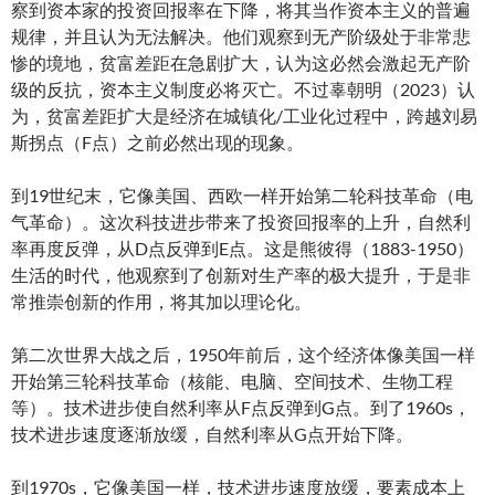
察到资本家的投资回报率在下降，将其当作资本主义的普遍
规律，并且认为无法解决。他们观察到无产阶级处于非常悲
惨的境地，贫富差距在急剧扩大，认为这必然会激起无产阶
级的反抗，资本主义制度必将灭亡。不过辜朝明（2023）认
为，贫富差距扩大是经济在城镇化/工业化过程中，跨越刘易
斯拐点（F点）之前必然出现的现象。
到19世纪末，它像美国、西欧一样开始第二轮科技革命（电
气革命）。这次科技进步带来了投资回报率的上升，自然利
率再度反弹，从D点反弹到E点。这是熊彼得（1883-1950）
生活的时代，他观察到了创新对生产率的极大提升，于是非
常推崇创新的作用，将其加以理论化。
第二次世界大战之后，1950年前后，这个经济体像美国一样
开始第三轮科技革命（核能、电脑、空间技术、生物工程
等）。技术进步使自然利率从F点反弹到G点。到了1960s，
技术进步速度逐渐放缓，自然利率从G点开始下降。
到1970s，它像美国一样，技术进步速度放缓，要素成本上