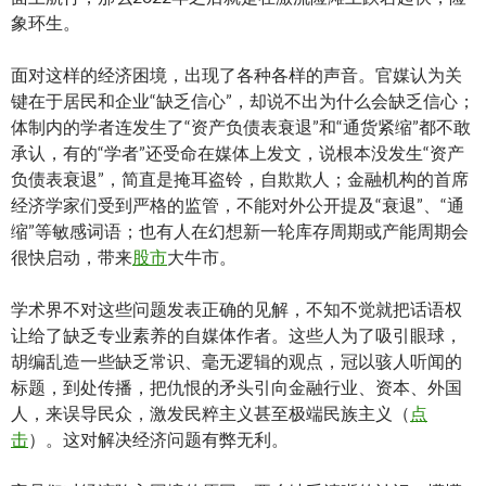
象环生。
面对这样的经济困境，出现了各种各样的声音。官媒认为关
键在于居民和企业“缺乏信心”，却说不出为什么会缺乏信心；
体制内的学者连发生了“资产负债表衰退”和“通货紧缩”都不敢
承认，有的“学者”还受命在媒体上发文，说根本没发生“资产
负债表衰退”，简直是掩耳盗铃，自欺欺人；金融机构的首席
经济学家们受到严格的监管，不能对外公开提及“衰退”、“通
缩”等敏感词语；也有人在幻想新一轮库存周期或产能周期会
很快启动，带来
股市
大牛市。
学术界不对这些问题发表正确的见解，不知不觉就把话语权
让给了缺乏专业素养的自媒体作者。这些人为了吸引眼球，
胡编乱造一些缺乏常识、毫无逻辑的观点，冠以骇人听闻的
标题，到处传播，把仇恨的矛头引向金融行业、资本、外国
人，来误导民众，激发民粹主义甚至极端民族主义（
点
击
）。这对解决经济问题有弊无利。