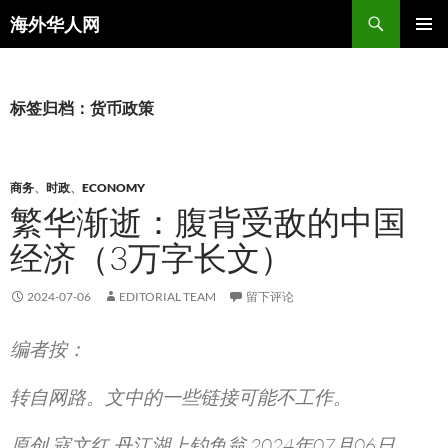
搜
海外华人网
索
跳
主菜单
至
正
文
标签归档：货币政策
商务
、
时政
、
ECONOMY
繁华渐逝：腹背受敌的中国
经济（3万字长文）
2024-07-06
EDITORIAL TEAM
留下评论
编者按：
转自网路。文中的一些链接可能不工作。
原创 寇文红 丹江湖上钓鱼翁 2024年07月06日