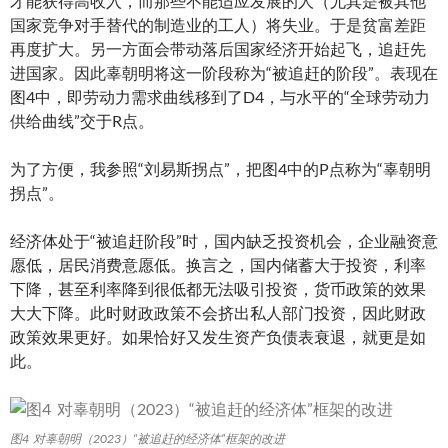
才能获得高收入，而那些不能适应发展的人（尤其是被其他
国家竞争对手替代的制造业的工人）将失业。于是贫富差距
再度扩大。另一方面会带动落后国家经济开始起飞，追赶先
进国家。因此辜朝明将这一阶段称为“被追赶的阶段”。表现在
图4中，即劳动力需求曲线移到了D4，与水平的“全球劳动力
供给曲线”交于R点。
为了方便，我参照“刘易斯拐点”，把图4中的P点称为“辜朝明
拐点”。
经济体处于“被追赶阶段”时，国内缺乏投资机会，企业融资意
愿低，居民消费意愿低。换言之，国内储蓄大于投资，利率
下降，甚至利率降到很低都无法吸引投资，货币政策的效果
大大下降。此时财政政策不会挤出私人部门投资，因此财政
政策效果更好。如果恰好又发生资产负债表衰退，就更是如
此。
图4 对辜朝明（2023）“被追赶的经济体”框架的改进