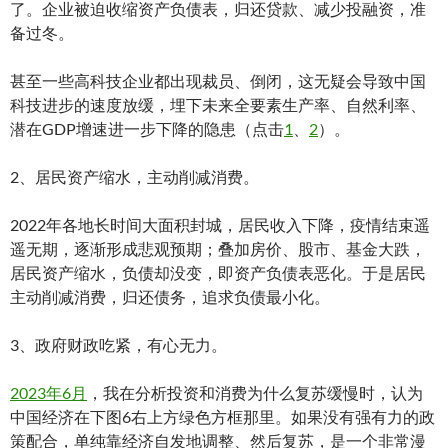
了。企业被迫收缩资产负债表，归还贷款、减少投融资，准
备过冬。
甚至一些高科技企业都出现裁员、倒闭，这无疑会导致中国
科技进步的速度放缓，埋下未来全要素生产率、自然利率、
潜在GDP增速进一步下降的隐患（点击
1
、
2
）。
2、居民资产缩水，主动削减消费。
2022年各地长时间大面积封城，居民收入下降，疫情结束遥
遥无期，逐渐形成悲观预期；叠加房价、股市、基金大跌，
居民资产缩水，负债却没变，即资产负债表恶化。于是居民
主动削减消费，归还债务，追求负债最小化。
3、政府财政吃紧，有心无力。
2023年6月
，我在分析投资和消费为什么复苏缓慢时，认为
中国经济在下图6右上方绿色方框那里。如果没有强有力的政
策配合，单纯靠经济自发地调整、然后复苏，是一个非常漫