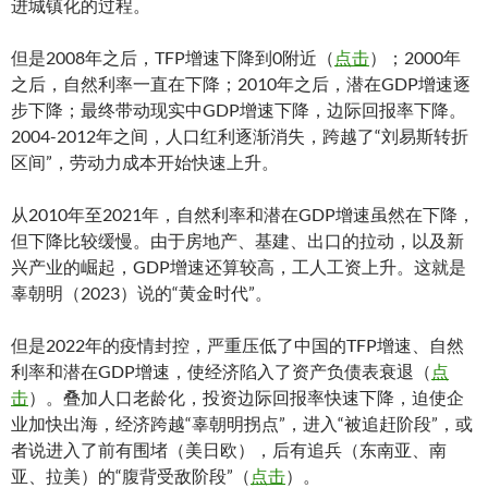
进城镇化的过程。
但是2008年之后，TFP增速下降到0附近（
点击
）；2000年
之后，自然利率一直在下降；2010年之后，潜在GDP增速逐
步下降；最终带动现实中GDP增速下降，边际回报率下降。
2004-2012年之间，人口红利逐渐消失，跨越了“刘易斯转折
区间”，劳动力成本开始快速上升。
从2010年至2021年，自然利率和潜在GDP增速虽然在下降，
但下降比较缓慢。由于房地产、基建、出口的拉动，以及新
兴产业的崛起，GDP增速还算较高，工人工资上升。这就是
辜朝明（2023）说的“黄金时代”。
但是2022年的疫情封控，严重压低了中国的TFP增速、自然
利率和潜在GDP增速，使经济陷入了资产负债表衰退（
点
击
）。叠加人口老龄化，投资边际回报率快速下降，迫使企
业加快出海，经济跨越“辜朝明拐点”，进入“被追赶阶段”，或
者说进入了前有围堵（美日欧），后有追兵（东南亚、南
亚、拉美）的“腹背受敌阶段”（
点击
）。