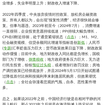
业增多，失业率明显上升；财政收入增速下降。
2022年四季度，中央放弃疫情封控政策、放松房企融资政
策。所有人都以为，会出现“报复性消费”，经济很快就会修
复。但事与愿违。2023年初至今（2024年7月），消费增速
一直很弱，企业投资意愿持续低迷；PPI持续大幅负增长，
CPI在0附近徘徊，处于通货紧缩状态（
点击
）；M1、M2、
社会融资规模、信贷余额同比增速等指标迭创
新低
；人民币
(
专题
)汇率贬值压力巨大；货币政策效果日益下降，财政政策
动作缓慢；目前中央、地方财政收入同比都是负增长，国税
部门为了增收，
倒查税收
；地方政府债务压力巨大，无力进
行民生投资，纷纷
预征过头税
，或者增加行政罚没款；房地
产调控政策已经彻底放开，并且2024年5月17日开始试图通
过降低首付比例和按揭利率来刺激居民购房，但效果堪忧
（
点击
）；全社会弥漫着悲观的气氛，自杀、恶性案件增
多。
总之，如果说2022年之前，中国经济行驶是在相对平静的河
面上航行，那么2022年之后就是在激流险滩上跌宕起伏，险