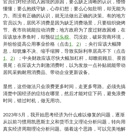
官员们对经济陷入困境的原因，要么缺乏清晰的认识，懵懵
懂懂；要么抱残守缺，心存幻想；要么心知肚明，却无能为
力。而没有正确的认识，就无法做出正确的决策。有的地方
官员以为，居民不消费是因为缺乏消费场景，只要组织烧烤
节、夜市街就能拉动消费；地方政府为了度过财政困难，在
应该放水养鱼时，却预征
过头税
、罚没款，破坏营商环境，
并纷纷提高公用事业价格（点击
1
、
2
）；央行应该大幅降
息，却犹豫不决、缩手缩脚，导致实际利率居高不下（点击
1
、
2
）；中央财政应该尽快大幅加杠杆，却瞻前顾后、畏首
畏尾；在应该大力刺激消费时，以为发放一点补贴就能带动
居民采购耐用消费品、带动企业更新设备。
显然，这些做法只会浪费更多时间，走更多弯路。必须先搞
清楚中国经济的症结在哪里，然后才能对症下药，避免浪费
时间，错过时机，做无用功。
2023年5月，我开始思考经济为什么难以修复的问题，逐渐
从以前习惯用凯恩斯主义和货币主义理论分析问题，转向用
真实经济周期理论分析问题。循着这个思路，可以完美地解