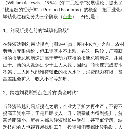
（William A. Lewis，1954）的“二元经济”发展理论，提出了
“被追赶的经济体”（Pursued Economy）的概念，把工业化/
城镇化过程划分为三个阶段（
点击
），分别是：
1、刘易斯拐点前的“城镇化阶段”
在经济达到刘易斯拐点（图3中F点，图4中K点）之前，农村
劳动力无限供给，但工资基本不上涨。在这一阶段，厂商获
得的报酬总额增速远高于劳动力获得的报酬总额增速。并且
由于厂商的人数远远少于工人人数，因此厂商快速完成资本
积累，工人则只能维持较低的收入水平，消费能力有限，贫
富差距会扩大，收入不平等加剧。
2、跨越刘易斯拐点之后的“黄金时代”
当经济跨越刘易斯拐点之后，企业为了扩大再生产，不得不
提高工资水平，于是居民收入上升，消费能力得到提升，贫
富差距缩小。所有人都从经济增长中受益，甚至低学历、缺
乏技能的人也很容易找到工作，投资和消费都比较强劲，人