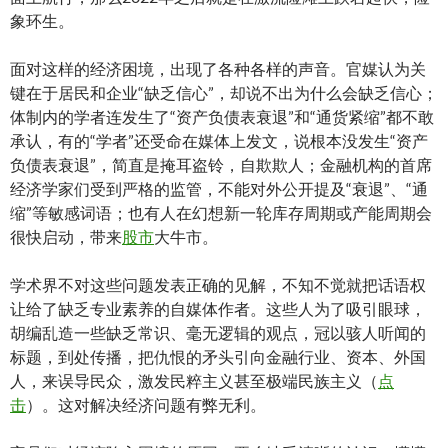
象环生。
面对这样的经济困境，出现了各种各样的声音。官媒认为关
键在于居民和企业“缺乏信心”，却说不出为什么会缺乏信心；
体制内的学者连发生了“资产负债表衰退”和“通货紧缩”都不敢
承认，有的“学者”还受命在媒体上发文，说根本没发生“资产
负债表衰退”，简直是掩耳盗铃，自欺欺人；金融机构的首席
经济学家们受到严格的监管，不能对外公开提及“衰退”、“通
缩”等敏感词语；也有人在幻想新一轮库存周期或产能周期会
很快启动，带来
股市
大牛市。
学术界不对这些问题发表正确的见解，不知不觉就把话语权
让给了缺乏专业素养的自媒体作者。这些人为了吸引眼球，
胡编乱造一些缺乏常识、毫无逻辑的观点，冠以骇人听闻的
标题，到处传播，把仇恨的矛头引向金融行业、资本、外国
人，来误导民众，激发民粹主义甚至极端民族主义（
点
击
）。这对解决经济问题有弊无利。