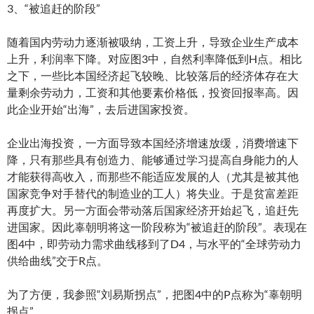
3、“被追赶的阶段”
随着国内劳动力逐渐被吸纳，工资上升，导致企业生产成本
上升，利润率下降。对应图3中，自然利率降低到H点。相比
之下，一些比本国经济起飞较晚、比较落后的经济体存在大
量剩余劳动力，工资和其他要素价格低，投资回报率高。因
此企业开始“出海”，去后进国家投资。
企业出海投资，一方面导致本国经济增速放缓，消费增速下
降，只有那些具有创造力、能够通过学习提高自身能力的人
才能获得高收入，而那些不能适应发展的人（尤其是被其他
国家竞争对手替代的制造业的工人）将失业。于是贫富差距
再度扩大。另一方面会带动落后国家经济开始起飞，追赶先
进国家。因此辜朝明将这一阶段称为“被追赶的阶段”。表现在
图4中，即劳动力需求曲线移到了D4，与水平的“全球劳动力
供给曲线”交于R点。
为了方便，我参照“刘易斯拐点”，把图4中的P点称为“辜朝明
拐点”。