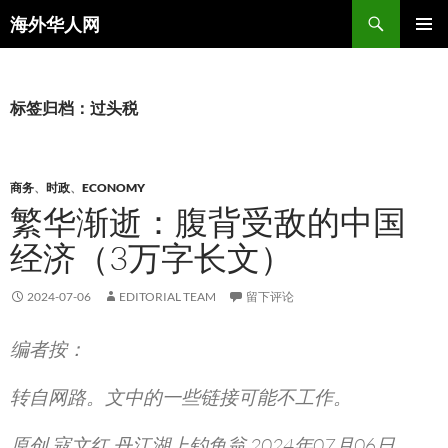
搜
海外华人网
索
跳
主菜单
至
正
文
标签归档：过头税
商务
、
时政
、
ECONOMY
繁华渐逝：腹背受敌的中国
经济（3万字长文）
2024-07-06
EDITORIAL TEAM
留下评论
编者按：
转自网路。文中的一些链接可能不工作。
原创 寇文红 丹江湖上钓鱼翁 2024年07月06日