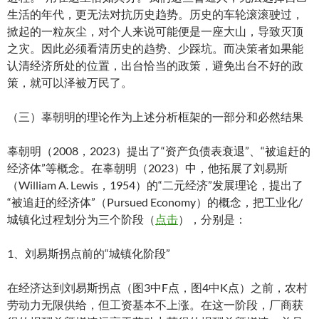
生活的年代，更无法对抗历史趋势。历史的车轮滚滚驶过，
掀起的一粒灰尘，对个人来说可能便是一座大山，导致灭顶
之灾。因此必须看清历史的趋势、少踩坑。而决策者如果能
认清经济所处的位置，出台恰当的政策，避免出台不好的政
策，就可以泽被万民了。
（三）辜朝明的理论作为上述分析框架的一部分和必然结果
辜朝明（2008，2023）提出了“资产负债表衰退”、“被追赶的
经济体”等概念。在辜朝明（2023）中，他拓展了刘易斯
（William A. Lewis，1954）的“二元经济”发展理论，提出了
“被追赶的经济体”（Pursued Economy）的概念，把工业化/
城镇化过程划分为三个阶段（
点击
），分别是：
1、刘易斯拐点前的“城镇化阶段”
在经济达到刘易斯拐点（图3中F点，图4中K点）之前，农村
劳动力无限供给，但工资基本不上涨。在这一阶段，厂商获