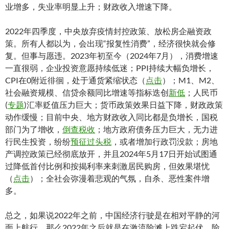
业增多，失业率明显上升；财政收入增速下降。
2022年四季度，中央放弃疫情封控政策、放松房企融资政
策。所有人都以为，会出现“报复性消费”，经济很快就会修
复。但事与愿违。2023年初至今（2024年7月），消费增速
一直很弱，企业投资意愿持续低迷；PPI持续大幅负增长，
CPI在0附近徘徊，处于通货紧缩状态（
点击
）；M1、M2、
社会融资规模、信贷余额同比增速等指标迭创
新低
；人民币
(
专题
)汇率贬值压力巨大；货币政策效果日益下降，财政政策
动作缓慢；目前中央、地方财政收入同比都是负增长，国税
部门为了增收，
倒查税收
；地方政府债务压力巨大，无力进
行民生投资，纷纷
预征过头税
，或者增加行政罚没款；房地
产调控政策已经彻底放开，并且2024年5月17日开始试图通
过降低首付比例和按揭利率来刺激居民购房，但效果堪忧
（
点击
）；全社会弥漫着悲观的气氛，自杀、恶性案件增
多。
总之，如果说2022年之前，中国经济行驶是在相对平静的河
面上航行，那么2022年之后就是在激流险滩上跌宕起伏，险