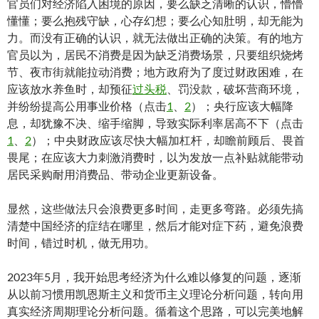
官员们对经济陷入困境的原因，要么缺乏清晰的认识，懵懵
懂懂；要么抱残守缺，心存幻想；要么心知肚明，却无能为
力。而没有正确的认识，就无法做出正确的决策。有的地方
官员以为，居民不消费是因为缺乏消费场景，只要组织烧烤
节、夜市街就能拉动消费；地方政府为了度过财政困难，在
应该放水养鱼时，却预征
过头税
、罚没款，破坏营商环境，
并纷纷提高公用事业价格（点击
1
、
2
）；央行应该大幅降
息，却犹豫不决、缩手缩脚，导致实际利率居高不下（点击
1
、
2
）；中央财政应该尽快大幅加杠杆，却瞻前顾后、畏首
畏尾；在应该大力刺激消费时，以为发放一点补贴就能带动
居民采购耐用消费品、带动企业更新设备。
显然，这些做法只会浪费更多时间，走更多弯路。必须先搞
清楚中国经济的症结在哪里，然后才能对症下药，避免浪费
时间，错过时机，做无用功。
2023年5月，我开始思考经济为什么难以修复的问题，逐渐
从以前习惯用凯恩斯主义和货币主义理论分析问题，转向用
真实经济周期理论分析问题。循着这个思路，可以完美地解