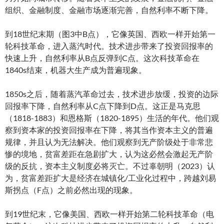
组织、金融制度、金融市场逐渐完善，自然利率不断下降。
到18世纪末期（图3中B点），它像英国、西欧一样开始第一
轮科技革命，进入蒸汽时代。技术进步带来了投资回报率的
快速上升，自然利率从B点反弹到C点。这次科技革命在
1840s结束，机器大生产成为普遍现象。
1850s之后，随着蒸汽革命过去，技术进步放缓，投资的边际
回报率下降，自然利率从C点下降到D点。这正是马克思
（1818-1883）和恩格斯（1820-1895）生活的年代。他们观
察到资本家的投资回报率在下降，将其当作资本主义的普遍
规律，并且认为无法解决。他们观察到无产阶级处于非常悲
惨的境地，贫富差距在急剧扩大，认为这必然会激起无产阶
级的反抗，资本主义制度必将灭亡。不过辜朝明（2023）认
为，贫富差距扩大是经济在城镇化/工业化过程中，跨越刘易
斯拐点（F点）之前必然出现的现象。
到19世纪末，它像美国、西欧一样开始第二轮科技革命（电