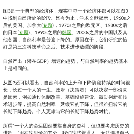
图3是一个典型的经济体，现实中每一个经济体都可以在图3
中找到自己所处的阶段。迄今为止，学术文献揭示，1960s之
后的美国、加拿大(
专题
)，1970s之后的欧元区、1980s之后
的日本(
专题
)、1990s之后的
韩国
、2000s之后的中国以及其
他各国，自然利率是普遍下降的。原因在于，它们研究的恰
好是第三次科技革命之后、技术进步放缓的阶段。
自然产出（潜在GDP）增速的趋势，与自然利率的趋势基本
上是相同的。
从图3还可以看出，自然利率的上升和下降阶段持续的时间很
长，长过一个人的一生。政府（决策者）可以决定一部份真
是因素，例如通过体制改革、基础设施建设、鼓励创新和技
术进步等，提高自然利率，延缓它的下降，但很难扭转它的
长期下降趋势。个人更难与它的长期下降趋势对抗。
所谓“一个人的命运固然要靠自身的奋斗，但也要考虑历史的
进程。”用在这里恰如其分。我们这些普通人，无法选择自己