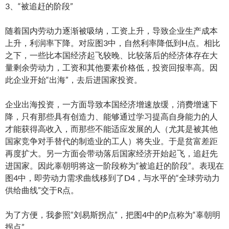
3、“被追赶的阶段”
随着国内劳动力逐渐被吸纳，工资上升，导致企业生产成本
上升，利润率下降。对应图3中，自然利率降低到H点。相比
之下，一些比本国经济起飞较晚、比较落后的经济体存在大
量剩余劳动力，工资和其他要素价格低，投资回报率高。因
此企业开始“出海”，去后进国家投资。
企业出海投资，一方面导致本国经济增速放缓，消费增速下
降，只有那些具有创造力、能够通过学习提高自身能力的人
才能获得高收入，而那些不能适应发展的人（尤其是被其他
国家竞争对手替代的制造业的工人）将失业。于是贫富差距
再度扩大。另一方面会带动落后国家经济开始起飞，追赶先
进国家。因此辜朝明将这一阶段称为“被追赶的阶段”。表现在
图4中，即劳动力需求曲线移到了D4，与水平的“全球劳动力
供给曲线”交于R点。
为了方便，我参照“刘易斯拐点”，把图4中的P点称为“辜朝明
拐点”。