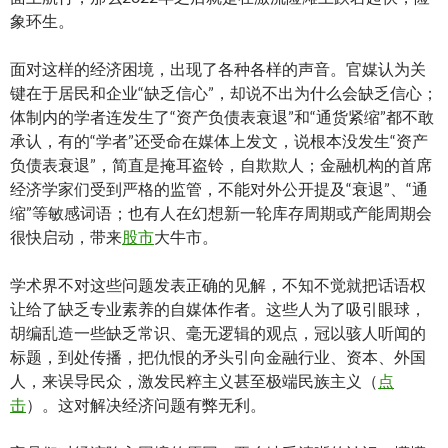
象环生。
面对这样的经济困境，出现了各种各样的声音。官媒认为关
键在于居民和企业“缺乏信心”，却说不出为什么会缺乏信心；
体制内的学者连发生了“资产负债表衰退”和“通货紧缩”都不敢
承认，有的“学者”还受命在媒体上发文，说根本没发生“资产
负债表衰退”，简直是掩耳盗铃，自欺欺人；金融机构的首席
经济学家们受到严格的监管，不能对外公开提及“衰退”、“通
缩”等敏感词语；也有人在幻想新一轮库存周期或产能周期会
很快启动，带来
股市
大牛市。
学术界不对这些问题发表正确的见解，不知不觉就把话语权
让给了缺乏专业素养的自媒体作者。这些人为了吸引眼球，
胡编乱造一些缺乏常识、毫无逻辑的观点，冠以骇人听闻的
标题，到处传播，把仇恨的矛头引向金融行业、资本、外国
人，来误导民众，激发民粹主义甚至极端民族主义（
点
击
）。这对解决经济问题有弊无利。