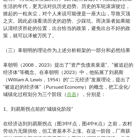
生活的年代，更无法对抗历史趋势。历史的车轮滚滚驶过，
掀起的一粒灰尘，对个人来说可能便是一座大山，导致灭顶
之灾。因此必须看清历史的趋势、少踩坑。而决策者如果能
认清经济所处的位置，出台恰当的政策，避免出台不好的政
策，就可以泽被万民了。
（三）辜朝明的理论作为上述分析框架的一部分和必然结果
辜朝明（2008，2023）提出了“资产负债表衰退”、“被追赶的
经济体”等概念。在辜朝明（2023）中，他拓展了刘易斯
（William A. Lewis，1954）的“二元经济”发展理论，提出了
“被追赶的经济体”（Pursued Economy）的概念，把工业化/
城镇化过程划分为三个阶段（
点击
），分别是：
1、刘易斯拐点前的“城镇化阶段”
在经济达到刘易斯拐点（图3中F点，图4中K点）之前，农村
劳动力无限供给，但工资基本不上涨。在这一阶段，厂商获