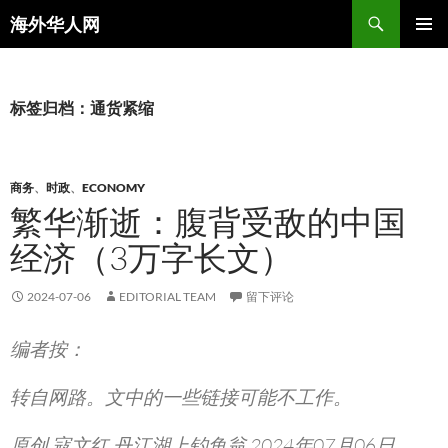
搜
海外华人网
索
跳
主菜单
至
正
文
标签归档：通货紧缩
商务
、
时政
、
ECONOMY
繁华渐逝：腹背受敌的中国
经济（3万字长文）
2024-07-06
EDITORIAL TEAM
留下评论
编者按：
转自网路。文中的一些链接可能不工作。
原创 寇文红 丹江湖上钓鱼翁 2024年07月06日