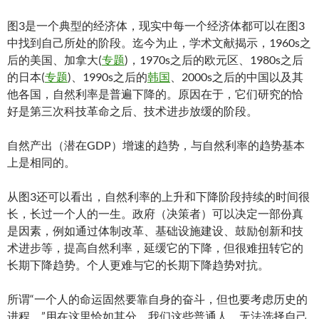
图3是一个典型的经济体，现实中每一个经济体都可以在图3
中找到自己所处的阶段。迄今为止，学术文献揭示，1960s之
后的美国、加拿大(
专题
)，1970s之后的欧元区、1980s之后
的日本(
专题
)、1990s之后的
韩国
、2000s之后的中国以及其
他各国，自然利率是普遍下降的。原因在于，它们研究的恰
好是第三次科技革命之后、技术进步放缓的阶段。
自然产出（潜在GDP）增速的趋势，与自然利率的趋势基本
上是相同的。
从图3还可以看出，自然利率的上升和下降阶段持续的时间很
长，长过一个人的一生。政府（决策者）可以决定一部份真
是因素，例如通过体制改革、基础设施建设、鼓励创新和技
术进步等，提高自然利率，延缓它的下降，但很难扭转它的
长期下降趋势。个人更难与它的长期下降趋势对抗。
所谓“一个人的命运固然要靠自身的奋斗，但也要考虑历史的
进程。”用在这里恰如其分。我们这些普通人，无法选择自己