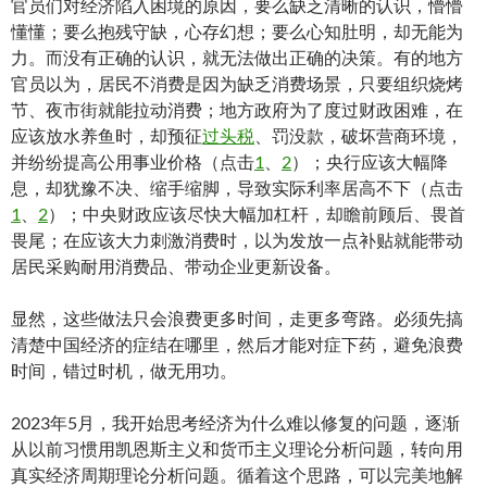
官员们对经济陷入困境的原因，要么缺乏清晰的认识，懵懵
懂懂；要么抱残守缺，心存幻想；要么心知肚明，却无能为
力。而没有正确的认识，就无法做出正确的决策。有的地方
官员以为，居民不消费是因为缺乏消费场景，只要组织烧烤
节、夜市街就能拉动消费；地方政府为了度过财政困难，在
应该放水养鱼时，却预征
过头税
、罚没款，破坏营商环境，
并纷纷提高公用事业价格（点击
1
、
2
）；央行应该大幅降
息，却犹豫不决、缩手缩脚，导致实际利率居高不下（点击
1
、
2
）；中央财政应该尽快大幅加杠杆，却瞻前顾后、畏首
畏尾；在应该大力刺激消费时，以为发放一点补贴就能带动
居民采购耐用消费品、带动企业更新设备。
显然，这些做法只会浪费更多时间，走更多弯路。必须先搞
清楚中国经济的症结在哪里，然后才能对症下药，避免浪费
时间，错过时机，做无用功。
2023年5月，我开始思考经济为什么难以修复的问题，逐渐
从以前习惯用凯恩斯主义和货币主义理论分析问题，转向用
真实经济周期理论分析问题。循着这个思路，可以完美地解