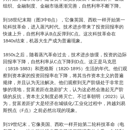
组织、金融制度、金融市场逐渐完善，自然利率不断下降。
到18世纪末期（图3中B点），它像英国、西欧一样开始第一
轮科技革命，进入蒸汽时代。技术进步带来了投资回报率的
快速上升，自然利率从B点反弹到C点。这次科技革命在
1840s结束，机器大生产成为普遍现象。
1850s之后，随着蒸汽革命过去，技术进步放缓，投资的边际
回报率下降，自然利率从C点下降到D点。这正是马克思
（1818-1883）和恩格斯（1820-1895）生活的年代。他们观
察到资本家的投资回报率在下降，将其当作资本主义的普遍
规律，并且认为无法解决。他们观察到无产阶级处于非常悲
惨的境地，贫富差距在急剧扩大，认为这必然会激起无产阶
级的反抗，资本主义制度必将灭亡。不过辜朝明（2023）认
为，贫富差距扩大是经济在城镇化/工业化过程中，跨越刘易
斯拐点（F点）之前必然出现的现象。
到19世纪末，它像美国、西欧一样开始第二轮科技革命（电