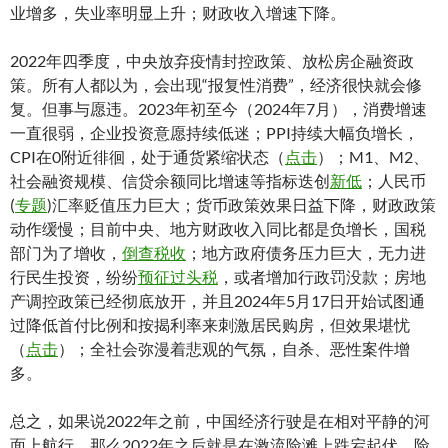
业增多，失业率明显上升；财政收入增速下降。
2022年四季度，中央放弃疫情封控政策、放松房企融资政
策。所有人都以为，会出现“报复性消费”，经济很快就会修
复。但事与愿违。2023年初至今（2024年7月），消费增速
一直很弱，企业投资意愿持续低迷；PPI持续大幅负增长，
CPI在0附近徘徊，处于通货紧缩状态（
点击
）；M1、M2、
社会融资规模、信贷余额同比增速等指标迭创
新低
；人民币
(
专题
)汇率贬值压力巨大；货币政策效果日益下降，财政政策
动作缓慢；目前中央、地方财政收入同比都是负增长，国税
部门为了增收，
倒查税收
；地方政府债务压力巨大，无力进
行民生投资，纷纷
预征过头税
，或者增加行政罚没款；房地
产调控政策已经彻底放开，并且2024年5月17日开始试图通
过降低首付比例和按揭利率来刺激居民购房，但效果堪忧
（
点击
）；全社会弥漫着悲观的气氛，自杀、恶性案件增
多。
总之，如果说2022年之前，中国经济行驶是在相对平静的河
面上航行，那么2022年之后就是在激流险滩上跌宕起伏，险